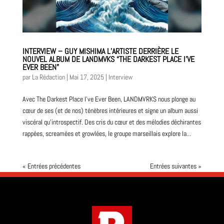
INTERVIEW – GUY MISHIMA L’ARTISTE DERRIÈRE LE
NOUVEL ALBUM DE LANDMVKS “THE DARKEST PLACE I’VE
EVER BEEN”
par
La Rédaction
|
Mai 17, 2025
|
Interview
Avec The Darkest Place I’ve Ever Been, LANDMVRKS nous plonge au
cœur de ses (et de nos) ténèbres intérieures et signe un album aussi
viscéral qu’introspectif. Des cris du cœur et des mélodies déchirantes
rappées, screamées et growlées, le groupe marseillais explore la...
« Entrées précédentes
Entrées suivantes »