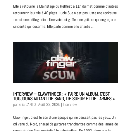
Elle a retourné la Mainstage du Hellfest à 11h du mat comme d’autres
retournent leur vie à 40 piges. Lucie Sue n’est pas juste une rockeuse
: c’est une déflagration. Une voix qui griffe, une guitare qui cogne, une
sincérité qui désarme. Elle parle comme elle chante :...
INTERVIEW – CLAWFINGER : « FAIRE UN ALBUM, C’EST
TOUJOURS AUTANT DE SANG, DE SUEUR ET DE LARMES »
par
Eric CANTO
|
Août 23, 2025
|
Interview
Clawfinger, c’est le son d’une époque qui ne baissait pas les yeux. Un
cri venu du Nord, chargé de guitares tranchantes comme des lames de
rasoir et d’un flow martelé à la kalachnikov. En 1993, alors que le