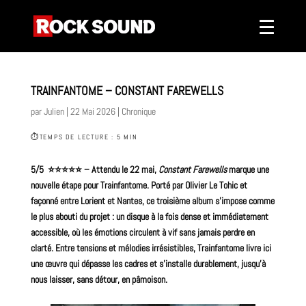
TRAINFANTOME – CONSTANT FAREWELLS
par
Julien
|
22 Mai 2026
|
Chronique
⏱
TEMPS DE LECTURE : 5 MIN
5/5 ⭐️⭐️⭐️⭐️⭐️ –
Attendu le 22 mai,
Constant Farewells
marque une
nouvelle étape pour Trainfantome. Porté par
Olivier Le Tohic
et
façonné entre Lorient et Nantes, ce troisième
album
s’impose comme
le plus abouti du projet : un disque à la fois dense et immédiatement
accessible, où les émotions circulent à vif sans jamais perdre en
clarté. Entre tensions et mélodies irrésistibles, Trainfantome
livre
ici
une œuvre qui dépasse les cadres et s’installe durablement, jusqu’à
nous laisser, sans détour, en pâmoison.