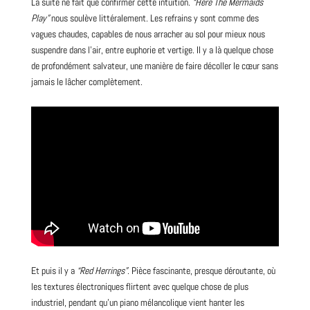
La suite ne fait que confirmer cette intuition.
“Here The Mermaids
Play”
nous soulève littéralement. Les refrains y sont comme des
vagues chaudes, capables de nous arracher au sol pour mieux nous
suspendre dans l’air, entre euphorie et vertige. Il y a là quelque chose
de profondément salvateur, une manière de faire décoller le cœur sans
jamais le lâcher complètement.
Et puis il y a
“Red Herrings”
. Pièce fascinante, presque déroutante, où
les textures électroniques flirtent avec quelque chose de plus
industriel, pendant qu’un piano mélancolique vient hanter les