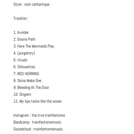
Style : rock cathartique
Tracklist :
1. Avoider
2. Desire Path
3. Here The Mermaids Play
4. (purgatory)
5. rituals
6. Silhouettes
7. RED HERRING
8. Skins Make One
9. Bleeding At The Door
10. Origami
11. My lips taste like the ocean
Instagram :
the.trve.trainfantome
Bandcamp :
trainfantomemusic
Soundcloud :
trainfantomemusic