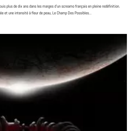
s plus de dix ans dans les marges d’un screamo français en pleine redéfinition.
e et une intensité à fleur de peau, Le Champ Des Possibles...