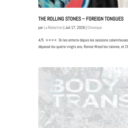
THE ROLLING STONES – FOREIGN TONGUES
par
La Rédaction
|
Juil 17, 2026
|
Chronique
4/5 ⭐️⭐️⭐️⭐️ On les enterre depuis les sessions calamiteuses
dépassé les quatre-vingts ans, Ronnie Wood les talonne, et Cha