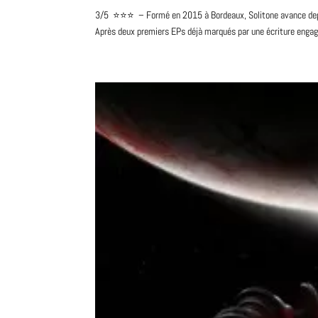
3/5 ⭐️⭐️⭐️ – Formé en 2015 à Bordeaux, Solitone avance depui
Après deux premiers EPs déjà marqués par une écriture engagé