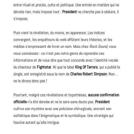
entre rituel et procès,
culte
et politique. Une entrée en matière qui ne
dévoile rien, mais impose tout :
President
ne cherche pas à séduire, il
s’impose.
Puis vient la révélation, du moins, en apparence. Les indices
convergent, les enquêteurs du web affûtent leurs théories, et les
médias s’empressent de livrer un nom. Mais chez
Rock Sound
, vous
nous connaissez : ce n’est pas notre genre de reprendre ces
informations et de vous dire que tout concorde avec l’identité vocale
du chanteur de
Fightstar
. Ni que le label
King Of Terrors
, qui a publié le
single, est enregistré sous le nom de
Charles
Robert
Simpson
. Non…
ne le dirons donc pas !
Pourtant, malgré ces révélations et hypothèses,
aucune confirmation
officielle
n’a été donnée et ne le sera sans doute pas.
President
cultive son mystère avec une précision chirurgicale, ancrant son
esthétique dans l’énigmatique et le symbolique. Une stratégie qui
fascine autant qu’elle intrigue.