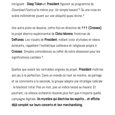
intriguant :
Sleep Token
et
President
figurent au programme du
Download
Festival
le même jour. Un simple hasard ? Ou une mise en
scène millimétrée jouant sur une ubiquité quasi divine ?
Une autre piste se dessine, cette fois en direction de
††† (Crosses)
,
le projet électro-expérimental de
Chino Moreno
,
frontman
de
Deftones
. Les visuels de
President
, mêlant croix stylisées et néons
éclatants, rappellent l’esthétique coldwave et religieuse propre à
Crosses
. Simples coïncidences ou reflet de notre obsession pour les
significations cachées ?
Quelles que soient les véritables origines du projet,
President
maîtrise
son jeu à la perfection. Dans un monde où tout se
montre
, se partage
et se commente à la seconde, le groupe adopte une stratégie radicale
: le blackout total. Pas un mot, pas un indice laissé au hasard. Et
pourtant, ce silence orchestré résonne plus fort que n’importe quelle
campagne digitale.
Un mystère qui électrise les esprits… et affiche
déjà complet sur leurs
concerts
et leur merchandising.