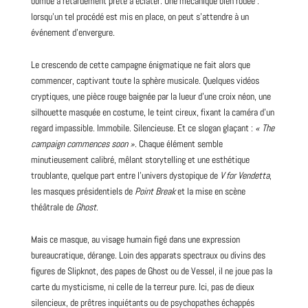
bombe à retardement prête à éclater. Une mécanique bien rôdée :
lorsqu’un tel procédé est mis en place, on peut s’attendre à un
événement d’envergure.
Le crescendo de cette campagne énigmatique ne fait alors que
commencer, captivant toute la sphère musicale. Quelques vidéos
cryptiques, une pièce rouge baignée par la lueur d’une croix néon, une
silhouette masquée en costume, le teint cireux, fixant la caméra d’un
regard impassible. Immobile. Silencieuse. Et ce slogan glaçant :
« The
campaign commences soon »
. Chaque élément semble
minutieusement calibré, mêlant storytelling et une esthétique
troublante, quelque part entre l’univers dystopique de
V for Vendetta
,
les masques présidentiels de
Point Break
et la mise en scène
théâtrale de
Ghost
.
Mais ce masque, au visage humain figé dans une expression
bureaucratique, dérange. Loin des apparats spectraux ou divins des
figures de Slipknot, des papes de Ghost ou de Vessel, il ne joue pas la
carte du mysticisme, ni celle de la terreur pure. Ici, pas de dieux
silencieux, de prêtres inquiétants ou de psychopathes échappés