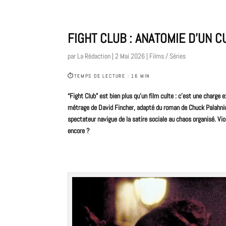
FIGHT CLUB : ANATOMIE D’UN 
par
La Rédaction
|
2 Mai 2026
|
Films / Séries
⏱
TEMPS DE LECTURE : 16 MIN
“Fight Club” est bien plus qu’un
film
culte
: c’est une charge e
métrage de
David Fincher
, adapté du
roman
de Chuck Palahniuk
spectateur navigue de la satire sociale au chaos organisé. V
encore ?