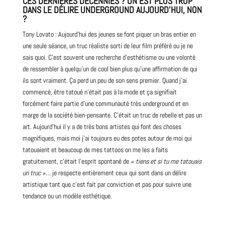
CES DERNIÈRES DÉCENNIES ? ON EST PLUS TROP
DANS LE DÉLIRE UNDERGROUND AUJOURD’HUI, NON
?
Tony Lovato : Aujourd’hui des jeunes se font piquer un bras entier en
une seule séance, un truc réaliste sorti de leur
film
préféré ou je ne
sais quoi. C’est souvent une recherche d’esthétisme ou une volonté
de ressembler à quelqu’un de cool bien plus qu’une affirmation de qui
ils sont vraiment. Ça perd un peu de son sens premier. Quand j’ai
commencé, être tatoué n’était pas à la mode et ça signifiait
forcément faire partie d’une communauté très
underground
et en
marge de la société bien-pensante. C’était un truc de rebelle et pas un
art. Aujourd’hui il y a de très bons artistes qui font des choses
magnifiques, mais moi j’ai toujours eu des potes autour de moi qui
tatouaient et beaucoup de mes tattoos on me les a faits
gratuitement, c’était l’esprit spontané de
« tiens et si tu me tatouais
un truc »
… je respecte entièrement ceux qui sont dans un délire
artistique tant que c’est fait par conviction et pas pour suivre une
tendance ou un modèle esthétique.