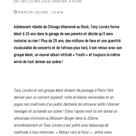
par
Caro
|
15 Nov 2024
|
Interview
,
À la Une
⏱
TEMPS DE LECTURE : 10 MIN
Adolescent rebelle de Chicago biberonné au
Rock
, Tony Lovato forme
Mest à 15 ans dans le garage de ses parents et décide qu’il sera
rockstar ou rien ! Plus de 25 ans, des millions de fans et une quantité
incalculable de
concerts
et de tattoos plus tard, il est retour avec son
groupe
Mest, un nouvel
album
intitulé « Youth » et toujours la même
envie de tout donner sur scène !
Tony Lovato et son groupe Mest étaient de passage à Paris l’été
dernier pour un concert explosif, riche en bières renversées et en
pogos non maîtrisés d’un public déchaîné de retrouver enfin l’éternel
teenager et sa bande sur scène ! Dans l’après-midi ils ont donné un
showcase intimiste au Blossom Burger dans le 10eme
arrondissement et Tony Lovato s’est prêté avec beaucoup de
coolitude à mon
interview
» Retour vers le futur « , entre vieux