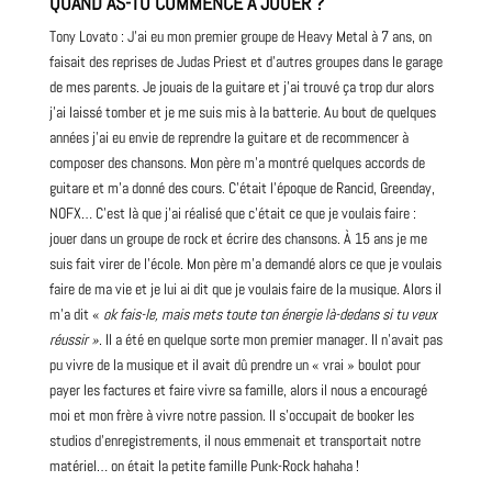
QUAND AS-TU COMMENCÉ À JOUER ?
Tony Lovato : J’ai eu mon premier groupe de
Heavy Metal
à 7 ans, on
faisait des reprises de Judas Priest et d’autres groupes dans le garage
de mes parents. Je jouais de la
guitare
et j’ai trouvé ça trop dur alors
j’ai laissé tomber et je me suis mis à la batterie. Au bout de quelques
années j’ai eu envie de reprendre la
guitare
et de recommencer à
composer des chansons. Mon père m’a montré quelques accords de
guitare et m’a donné des cours. C’était l’époque de Rancid, Greenday,
NOFX
… C’est là que j’ai réalisé que c’était ce que je voulais faire :
jouer dans un groupe de rock et écrire des chansons. À 15 ans je me
suis fait virer de l’école. Mon père m’a demandé alors ce que je voulais
faire de ma vie et je lui ai dit que je voulais faire de la musique. Alors il
m’a dit «
ok fais-le, mais mets toute ton énergie là-dedans si tu veux
réussir »
. Il a été en quelque sorte mon premier manager. Il n’avait pas
pu vivre de la musique et il avait dû prendre un « vrai » boulot pour
payer les factures et faire vivre sa famille, alors il nous a encouragé
moi et mon frère à vivre notre passion. Il s’occupait de booker les
studios d’enregistrements, il nous emmenait et transportait notre
matériel… on était la petite famille Punk-Rock hahaha !