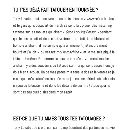
TU T’ES DÉJÀ FAIT TATOUER EN TOURNÉE ?
Tony Lovato : J’ai le souvenir d’une fois dans un
tourbus
où le batteur
et le gars qui s’occupait du merch se sont fait piquer des matching
tattoos sur les mollets qui disait
« Good Looking Person »
pendant
que le bus roulait et donc c’est vraiment mal fait, tremblotant et
horrible ahahah… il me semble qu’à un moment j’étais vraiment
bourré et j’ai dit «
ok passez-moi la machine »
et je me suis piqué le
tibia moi-même. Et comme tu peux le voir c’est vraiment moche
ahaha. Il y a des souvenirs de tattoos sur moi qui sont assez flous je
dois bien t’avouer. Un de mes potes m’a toué le dos et le ventre et je
crois qu’il m’a tatoué en tournée mais j’ai eu une période où j’abusais
un peu de la bouteille et donc les détails de qui m’a tatoué quoi ne
sont pas toujours clairs dans mon esprit.
EST-CE QUE TU AIMES TOUS TES TATOUAGES ?
Tony Lovato : Je crois, oui, car ils représentent des parties de ma vie.