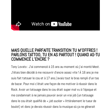
MAIS QUELLE PARFAITE TRANSITION TU M’OFFRES !
PARLONS TATTOO, TU EN AS PARTOUT ! QUAND AS-TU
COMMENCÉ L’ENCRE ?
Tony Lovato : J’ai commencé à 15 ans au moment où j’ai monté Mest.
J’étais bien décidé à me recouvrir d’encre assez vite ! À 16 ans je me
suis fait tatouer le cou et à 17 ans j’avais tout le bras rempli d’un tas
de bazar. Pour moi c’était une façon de me motiver à réussir dans le
Rock. Avoir un
tatouage
dans le cou était super mal vu à l’époque et
me condamnait à ne jamais pouvoir avoir un vrai job (un tatouage
dans le cou était qualifié de
« job sucker »
littéralement le tueur de
boulot) et donc je devais réussir dans la musique où ça ne gênerait