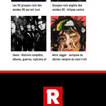
Les 50 groupes rock des
Groupes rock anglais des
années 90 qui ont tout
années 90 : britpop contre
changé
rock alternatif, la décennie
qui a tout redéfini
Oasis : Histoire complète,
Mick Jagger : autopsie du
albums, guerres, ruptures et
dernier vampire du rock’n’roll
reformation 2025