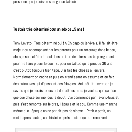
personne que je sois un sale gosse tatoué.
Tu étais très déterminé pour un ado de 15 ans !
Tony Lovato : Très déterminé oui ! À Chicago où je vivais, il fallait être
majeur ou accompagné par les parents pour un tatouage dans le cou,
alors je suis allé tout seul dans un truc de bikers pas trop regardant
pour me faire piquer le cou ! Et pour un tattoo qui a près de 30 ans
c’est plutôt toujours bien tapé. J’ai fait les choses à l’envers.
Normalement on cache et puis en grandissant on assume et on fait
des tatouages qui dépassent des fringues. Moi c’était l’inverse : je
savais que je serais recouvert de tattoos mais je voulais que ça dise
quelque chose sur moi dès le début. J’ai commencé par l’avant-bras et
puis s’est remonté sur le bras, l’épaule et le cou. Comme une manche
même si à l’époque on ne parlait pas de sleeve… Petit à petit, un
motif après l’autre, une histoire après l’autre, ça m’a recouvert.