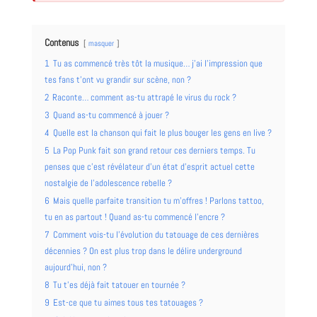
Contenus
masquer
1
Tu as commencé très tôt la musique… j’ai l’impression que
tes fans t’ont vu grandir sur scène, non ?
2
Raconte… comment as-tu attrapé le virus du rock ?
3
Quand as-tu commencé à jouer ?
4
Quelle est la chanson qui fait le plus bouger les gens en live ?
5
La Pop Punk fait son grand retour ces derniers temps. Tu
penses que c’est révélateur d’un état d’esprit actuel cette
nostalgie de l’adolescence rebelle ?
6
Mais quelle parfaite transition tu m’offres ! Parlons tattoo,
tu en as partout ! Quand as-tu commencé l’encre ?
7
Comment vois-tu l’évolution du tatouage de ces dernières
décennies ? On est plus trop dans le délire underground
aujourd’hui, non ?
8
Tu t’es déjà fait tatouer en tournée ?
9
Est-ce que tu aimes tous tes tatouages ?