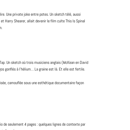
ire. Une private
joke
entre potes. Un sketch télé, aussi
t Harry Shearer, allait devenir le film
culte
This Is Spinal
n.
 Tap. Un sketch où trois musiciens
anglais
(McKean en
David
 gonflés à l’hélium… La graine est là. Et elle est fertile.
éguisée, camouflée sous une esthétique
documentaire
façon
rio de seulement 4 pages : quelques lignes de contexte par