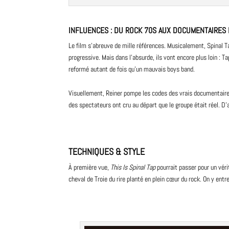
INFLUENCES : DU ROCK 70S AUX DOCUMENTAIRES
Le film s’abreuve de mille références. Musicalement, Spinal T
progressive. Mais dans l’absurde, ils vont encore plus loin : T
reformé autant de fois qu’un mauvais boys band.
Visuellement, Reiner pompe les codes des vrais documentaires 
des spectateurs ont cru au départ que le groupe était réel. D’
TECHNIQUES & STYLE
À première vue,
This Is Spinal Tap
pourrait passer pour un vér
cheval de Troie du rire planté en plein cœur du rock. On y ent