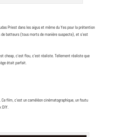
Judas Priest dans les aigus et même du Yes pour la prétention
s de batteurs (tous morts de manière suspecte), et s’est
 cheap, c’est flou, c’est réaliste. Tellement réaliste que
ège était parfait.
e. Ce film, c’est un caméléon cinématographique, un foutu
k
DIY.