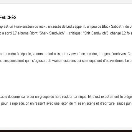
 FAUCHÉS
ap est un Frankenstein du rock : un zeste de
Led Zeppelin
, un peu de
Black Sabbath
, du 
ap a sorti 17
albums
(dont “Shark Sandwich” – critique : “Shit Sandwich”), changé 12 foi
: caméra à l’épaule, zooms maladroits, interviews face caméra, images d’archives. C’est
autres pensaient qu’il s’agissait de vrais musiciens qui se moquaient d’eux-mêmes. Le pi
itable documentaire sur un groupe de hard rock britannique. Et c’est exactement le pièg
re pour la rigolade, on en ressort avec une leçon de mise en scène et d’écriture, sauce
pun