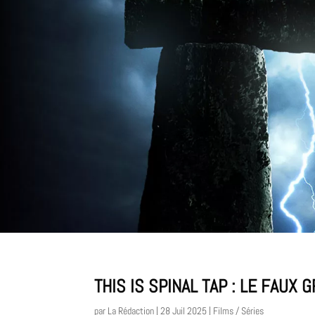
THIS IS SPINAL TAP : LE FAUX
par
La Rédaction
|
28 Juil 2025
|
Films / Séries