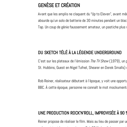
GENÈSE ET CRÉATION
Avant que les amplis ne claquent du “Up to Eleven”, avant mêm
absurde qu’un solo de batterie de 30 minutes pendant un black
Tap. Un coup de génie faussement amateur, un pastiche plus vr
DU SKETCH TÉLÉ À LA LÉGENDE UNDERGROUND
C’est sur les plateaux de l’émission
The TV Show
(1979), un p
St. Hubbins, Guest en Nigel Tufnel, Shearer en Derek Smalls)
Rob Reiner,
réalisateur
débutant à l’époque, y voit une opportu
BBC. À cette époque, personne ne connaît le mot mockumentary
UNE PRODUCTION ROCK’N’ROLL, IMPROVISÉE À 90 
Reiner propose de réaliser le film. Mais au lieu de passer par 