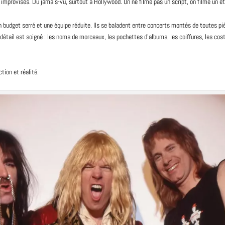
improvisés. Du jamais-vu, surtout à Hollywood. On ne filme pas un script, on filme un ét
n budget serré et une équipe réduite. Ils se baladent entre
concerts
montés de toutes piè
détail est soigné : les noms de morceaux, les pochettes d’albums, les coiffures, les co
ction et réalité.