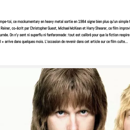
mpe-toi, ce mockumentary en
heavy metal
sortie en 1984 signe bien plus qu’un simple
Reiner, co‑écrit par Christopher Guest, Michael McKean et Harry Shearer, ce
film
improvi
née. On n’y sent ni superflu ni fanfaronnade : tout est calibré pour que la fiction respire 
 II » arrive dans quelques mois. L’occasion de revenir dans cet article sur ce film culte…