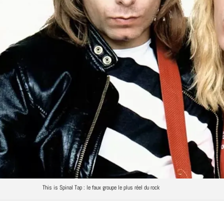
This is Spinal Tap : le faux
groupe
le plus réel du
rock