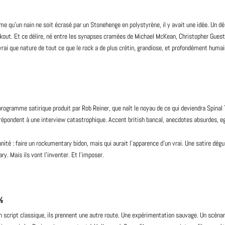
e qu’un nain ne soit écrasé par un Stonehenge en polystyrène, il y avait une idée. Un dél
out. Et ce délire, né entre les synapses cramées de Michael McKean, Christopher Guest e
ai que nature de tout ce que le rock a de plus crétin, grandiose, et profondément humai
rogramme satirique produit par Rob Reiner, que naît le noyau de ce qui deviendra Spinal
 répondent à une
interview
catastrophique. Accent british bancal, anecdotes absurdes, egos
nité : faire un rockumentary bidon, mais qui aurait l’apparence d’un vrai. Une satire d
. Mais ils vont l’inventer. Et l’imposer.
%
un script classique, ils prennent une autre route. Une
expérimentation sauvage
. Un scéna