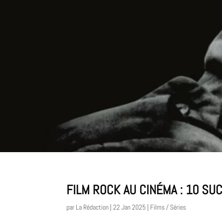
FILM ROCK AU CINÉMA : 10 SU
par
La Rédaction
|
22 Jan 2025
|
Films / Séries