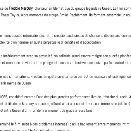
use de
Freddie Mercury
, chanteur emblématique du
groupe
légendaire
Queen
. Le
film
comm
t Roger Taylor, alors membres du groupe
Smile
. Rapidement, ils forment ensemble un
no
upe, leurs succès internationaux, et la création audacieuse de chansons désormais icon
plexité d’un homme en quête perpétuelle d’identité et d’acceptation.
tte intérieurement avec sa sexualité, sa solitude grandissante malgré son succès planétair
 et amour de sa vie, tout en plongeant dans la vie festive, excessive, parfois autodest
internes s’intensifient. Freddie, en quête constante de perfection musicale et scénique
avenir même de Queen.
 1985, considéré comme l’une des plus grandes performances live de l’histoire du rock. Ma
t attitude de Mercury sur scène, offrant ainsi aux spectateurs une immersion totale d
ettant à Queen d’offrir un dernier moment de grâce à leurs fans.
terminé le film suite à des problèmes internes) oscille habilement entre moments intimi
rant un artiste à la fois génial et vulnérable.