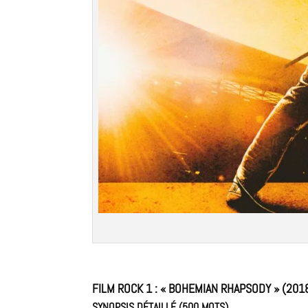
FILM ROCK 1 :
« BOHEMIAN RHAPSODY » (201
SYNOPSIS DÉTAILLÉ (500 MOTS)