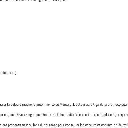
producteurs)
uler la célèbre mâchoire proéminente de Mercury. L’acteur aurait gardé la prothèse pour g
eur
original
, Bryan Singer, par Dexter Fletcher, suite à des conflits sur le plateau, ce q
ent présents tout au long du tournage pour conseiller les acteurs et assurer la fidélité 