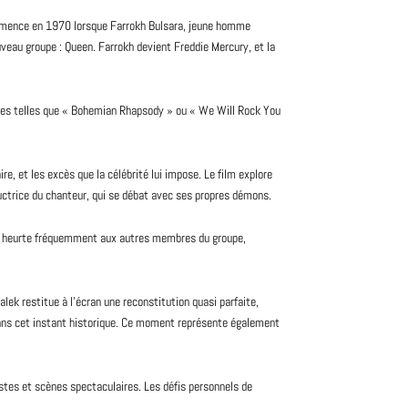
ence en 1970 lorsque Farrokh Bulsara, jeune homme
uveau
groupe :
Queen
. Farrokh devient
Freddie Mercury
, et la
iques telles que « Bohemian Rhapsody » ou « We Will Rock You
e, et les excès que la célébrité lui impose. Le film explore
ructrice du chanteur, qui se débat avec ses propres démons.
, se heurte fréquemment aux autres membres du groupe,
lek restitue à l’écran une reconstitution quasi parfaite,
ans cet instant historique. Ce moment représente également
stes et scènes spectaculaires. Les défis personnels de