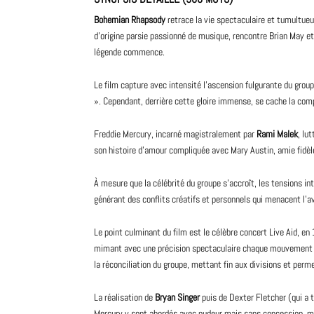
Bohemian Rhapsody
retrace la vie spectaculaire et tumultue
d’origine parsie passionné de musique, rencontre Brian May e
légende commence.
Le film capture avec intensité l’ascension fulgurante du gro
». Cependant, derrière cette gloire immense, se cache la com
Freddie Mercury, incarné magistralement par
Rami Malek
, lu
son histoire d’amour compliquée avec Mary Austin, amie fidèle
À mesure que la célébrité du groupe s’accroît, les tensions 
générant des conflits créatifs et personnels qui menacent l’
Le point culminant du film est le célèbre concert Live Aid, en
mimant avec une précision spectaculaire chaque mouvement e
la réconciliation du groupe, mettant fin aux divisions et perm
La réalisation de
Bryan Singer
puis de Dexter Fletcher (qui a 
Mercury y sont abordés avec pudeur mais sans concession, mont