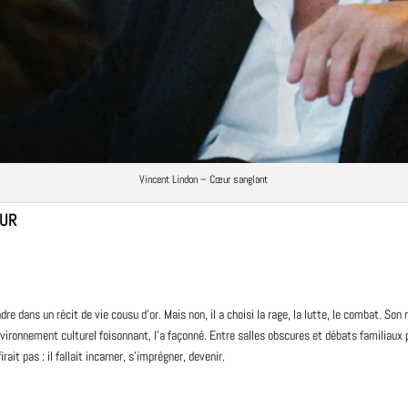
Vincent Lindon – Cœur sanglant
EUR
re dans un récit de vie cousu d’or. Mais non, il a choisi la rage, la lutte, le combat. Son mé
vironnement culturel foisonnant, l’a façonné. Entre salles obscures et débats familiaux 
ait pas : il fallait incarner, s’imprégner, devenir.