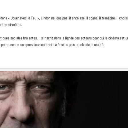
s « Jouer avec le Feu », Lindon ne joue pas, il encaisse, il cogne, il transpire. Il chois
contre lui-même.
ues sociales brûlantes. Il s’inscrit dans la lignée des acteurs pour qui le cinéma est u
le permanente, une pression constante à être au plus proche de la réalité.