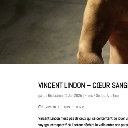
VINCENT LINDON – CŒUR SANGL
par
La Rédaction
|
1 Jan 2025
|
Films / Séries
,
À la Une
⏱
TEMPS DE LECTURE : 10 MIN
Vincent Lindon n’est pas de ceux qui se contentent de jouer un 
voyage introspectif où l’acteur déchire le voile entre son per