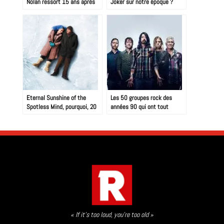
Nolan ressort 15 ans après
Joker sur notre époque ?
dans une version ultime !
Eternal Sunshine of the
Les 50 groupes rock des
Spotless Mind, pourquoi, 20
années 90 qui ont tout
ans après, c’est toujours un
changé
chef-d’œuvre
« If it’s too loud, you’re too old »