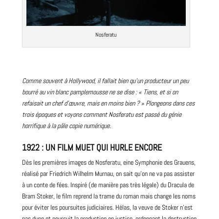
Nosferatu
Comme souvent à Hollywood, il fallait bien qu’un
producteur
un peu
bourré au vin blanc pamplemousse ne se dise : « Tiens, et si on
refaisait un chef d’œuvre, mais en moins bien ? » Plongeons dans ces
trois époques et voyons comment Nosferatu est passé du génie
horrifique à la pâle copie numérique.
1922 : UN FILM MUET QUI HURLE ENCORE
Dès les premières images de Nosferatu, eine Symphonie des Grauens,
réalisé par Friedrich Wilhelm Murnau, on sait qu’on ne va pas assister
à un conte de fées. Inspiré (de manière pas très légale) du Dracula de
Bram Stoker, le
film
reprend la trame du
roman
mais change les noms
pour éviter les poursuites judiciaires. Hélas, la veuve de Stoker n’est
pas dupe et poursuit la production en justice, ordonnant la destruction