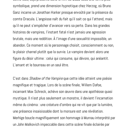
symbolique, prend une dimension hypnotique chez Herzog, où Bruno
Ganz incarne un Jonathan Harker presque envoûté par la présence du
comte Dracula. L’angoisse naît du fait qu’il sait ce qui l’attend, mais
qu’il ne peut s’empêcher d’avancer vers sa perte. Dans les grandes
histoires de vampires, l’instant fatal n’est jamais une agression
brutale, mais une reddition. À l’image d’une sexualité impossible, un
abandon. Ce moment où le personnage choisit, consciemment ou non,
le plaisir charnel plutôt que la survie. Le vampire devient alors une
figure du désir ultime : celui qui consume, qui dévore, qui anéantit.
L’amant et le bourreau en un seul être.
C’est dans
Shadow of the Vampire
que cette idée atteint une poésie
magnifique et tragique. Lors de la scène finale, Willem Dafoe,
incarnant Max Schreck, achève son œuvre dans une apothéose quasi
mystique. Il n’est plus seulement un monstre, il devient l’incarnation
même du cinéma : une créature d’ombre qui ne vit que par la lumière,
une présence insaisissable dont la morsure est une révélation.
Merhige boucle magnifiquement son hommage à Murnau interprété par
un John Malkovich impeccable dans cette scène finale éclairée par