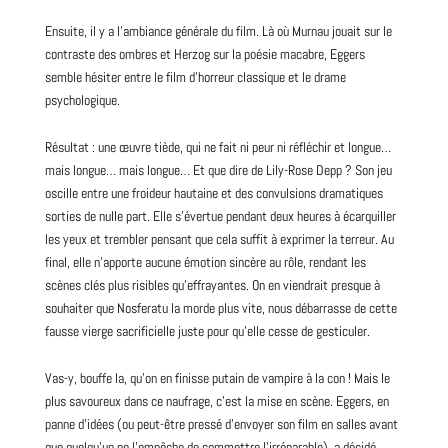
Ensuite, il y a l’ambiance générale du film. Là où Murnau jouait sur le
contraste des ombres et Herzog sur la poésie macabre, Eggers
semble hésiter entre le film d’horreur classique et le drame
psychologique.
Résultat : une œuvre tiède, qui ne fait ni peur ni réfléchir et longue…
mais longue… mais longue… Et que dire de Lily-Rose Depp ? Son jeu
oscille entre une froideur hautaine et des convulsions dramatiques
sorties de nulle part. Elle s’évertue pendant deux heures à écarquiller
les yeux et trembler pensant que cela suffit à exprimer la terreur. Au
final, elle n’apporte aucune émotion sincère au rôle, rendant les
scènes clés plus risibles qu’effrayantes. On en viendrait presque à
souhaiter que Nosferatu la morde plus vite, nous débarrasse de cette
fausse vierge sacrificielle juste pour qu’elle cesse de gesticuler.
Vas-y, bouffe la, qu’on en finisse putain de vampire à la con ! Mais le
plus savoureux dans ce naufrage, c’est la mise en scène. Eggers, en
panne d’idées (ou peut-être pressé d’envoyer son film en salles avant
que quelqu’un ne l’empêche de commettre l’irréparable), a décidé