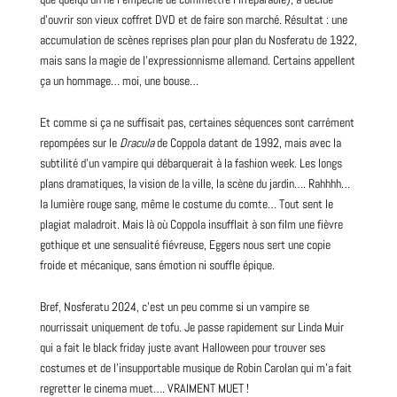
d’ouvrir son vieux coffret DVD et de faire son marché. Résultat : une
accumulation de scènes reprises plan pour plan du Nosferatu de 1922,
mais sans la magie de l’expressionnisme allemand. Certains appellent
ça un hommage… moi, une bouse…
Et comme si ça ne suffisait pas, certaines séquences sont carrément
repompées sur le
Dracula
de Coppola datant de 1992, mais avec la
subtilité d’un vampire qui débarquerait à la fashion week. Les longs
plans dramatiques, la vision de la ville, la scène du jardin…. Rahhhh…
la lumière rouge sang, même le costume du comte… Tout sent le
plagiat maladroit. Mais là où Coppola insufflait à son film une fièvre
gothique
et une sensualité fiévreuse, Eggers nous sert une copie
froide et mécanique, sans émotion ni souffle épique.
Bref, Nosferatu 2024, c’est un peu comme si un vampire se
nourrissait uniquement de tofu. Je passe rapidement sur Linda Muir
qui a fait le
black
friday juste avant Halloween pour trouver ses
costumes et de l’insupportable musique de Robin Carolan qui m’a fait
regretter le cinema muet…. VRAIMENT MUET !