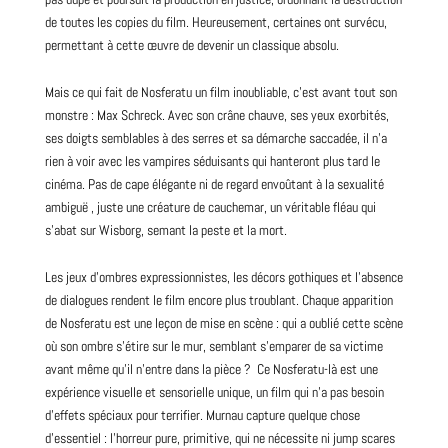
de toutes les copies du film. Heureusement, certaines ont survécu,
permettant à cette œuvre de devenir un classique absolu.
Mais ce qui fait de
Nosferatu
un film inoubliable, c’est avant tout son
monstre : Max Schreck. Avec son crâne chauve, ses yeux exorbités,
ses doigts semblables à des serres et sa démarche saccadée, il n’a
rien à voir avec les vampires séduisants qui hanteront plus tard le
cinéma. Pas de cape élégante ni de regard envoûtant à la sexualité
ambiguë , juste une créature de cauchemar, un véritable fléau qui
s’abat sur Wisborg, semant la peste et la mort.
Les jeux d’ombres expressionnistes, les décors gothiques et l’absence
de dialogues rendent le film encore plus troublant. Chaque apparition
de Nosferatu est une leçon de mise en scène : qui a oublié cette scène
où son ombre s’étire sur le mur, semblant s’emparer de sa victime
avant même qu’il n’entre dans la pièce ? Ce Nosferatu-là est une
expérience visuelle
et sensorielle unique, un film qui n’a pas besoin
d’effets spéciaux pour terrifier. Murnau capture quelque chose
d’essentiel : l’horreur pure, primitive, qui ne nécessite ni jump scares