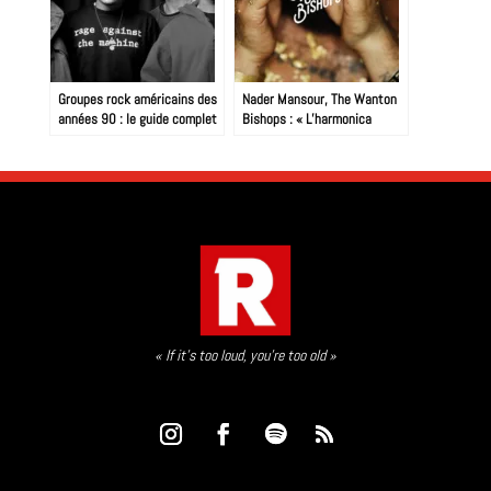
Groupes rock américains des
Nader Mansour, The Wanton
années 90 : le guide complet
Bishops : « L’harmonica
hypnotique des Doors m’a
amené au Blues »
« If it’s too loud, you’re too old »