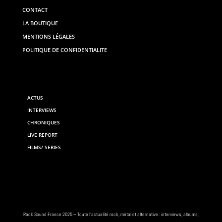
CONTACT
LA BOUTIQUE
MENTIONS LÉGALES
POLITIQUE DE CONFIDENTIALITE
ACTUS
INTERVIEWS
CHRONIQUES
LIVE REPORT
FILMS/ SERIES
Rock
Sound France 2025 – Toute
l’actualité rock
, métal et alternative : interviews,
albums
,