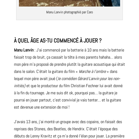
Manu Lanvin photographié par Caro
À QUEL ÂGE AS-TU COMMENCÉ À JOUER ?
Manu Lanvin
: J’ai commencé par la batterie à 10 ans mais la batterie
faisait trop de bruit, ça cassait la tête à mes parents hahaha… alors
mon père m’a proposé de prendre plutôt la guitare acoustique qui était
dans le salon. C’était la guitare du
film
«
Marche à l’ombre
» dans
lequel mon père avait joué (
le comédien Gérard Lanvin pour les non-
initiés)
et que le
producteur
du film Christian Fechner lui avait donné
à la fin du tournage. Je me suis dit ok, pourquoi pas… la guitare je
pourrai en jouer partout, c’est convivial je vais tenter… et la guitare
est devenue une extension de moi !
J’avais 13 ans, j’ai monté un groupe avec des copains, on faisait des
reprises des Stones, des
Beatles
, de Hendrix. C’était l’époque des
débuts de
Lenny Kravitz
et ça m’a donné l’élan pour jouer. La première