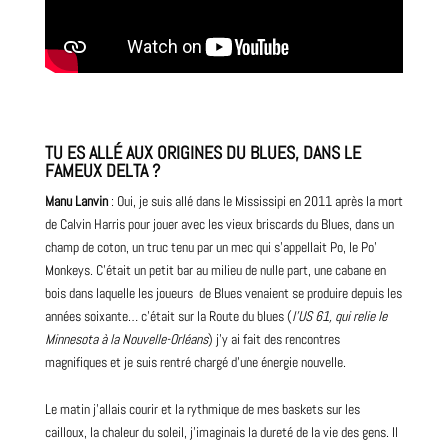
TU ES ALLÉ AUX ORIGINES DU BLUES, DANS LE
FAMEUX DELTA ?
Manu Lanvin
: Oui, je suis allé dans le Mississipi en 2011 après la mort
de Calvin Harris pour jouer avec les vieux briscards du Blues, dans un
champ de coton, un truc tenu par un mec qui s’appellait Po, le Po’
Monkeys. C’était un petit bar au milieu de nulle part, une cabane en
bois dans laquelle les joueurs de Blues venaient se produire depuis les
années soixante… c’était sur la Route du blues (
l’US 61, qui relie le
Minnesota à la Nouvelle-Orléans
) j’y ai fait des rencontres
magnifiques et je suis rentré chargé d’une énergie nouvelle.
Le matin j’allais courir et la rythmique de mes baskets sur les
cailloux, la chaleur du soleil, j’imaginais la dureté de la vie des gens. Il