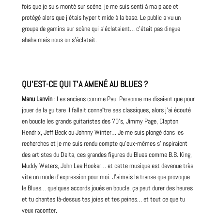
fois que je suis monté sur scène, je me suis senti à ma place et
protégé alors que j’étais hyper timide à la base. Le public a vu un
groupe de gamins sur scène qui s’éclataient… c’était pas dingue
ahaha mais nous on s’éclatait.
QU’EST-CE QUI T’A AMENÉ AU BLUES ?
Manu Lanvin
: Les anciens comme Paul Personne me disaient que pour
jouer de la guitare il fallait connaître ses classiques, alors j’ai écouté
en boucle les grands guitaristes des 70’s, Jimmy
Page
, Clapton,
Hendrix, Jeff Beck ou Johnny Winter… Je me suis plongé dans les
recherches et je me suis rendu compte qu’eux-mêmes s’inspiraient
des artistes du Delta, ces grandes figures du Blues comme B.B. King,
Muddy Waters, John Lee Hooker… et cette musique est devenue très
vite un mode d’expression pour moi. J’aimais la transe que provoque
le Blues… quelques accords joués en boucle, ça peut durer des heures
et tu chantes là-dessus tes joies et tes peines… et tout ce que tu
veux raconter.