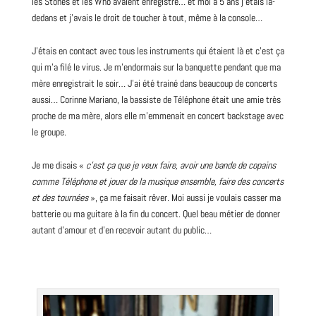
les
Stones
et les Who avaient enregistré… et moi à 5 ans j’étais là-
dedans et j’avais le droit de toucher à tout, même à la console…
J’étais en contact avec tous les instruments qui étaient là et c’est ça
qui m’a filé le virus. Je m’endormais sur la banquette pendant que ma
mère enregistrait le soir… J’ai été trainé dans beaucoup de
concerts
aussi… Corinne Mariano, la bassiste de Téléphone était une amie très
proche de ma mère, alors elle m’emmenait en concert
backstage
avec
le
groupe
.
Je me disais «
c’est ça que je veux faire, avoir une bande de copains
comme Téléphone et jouer de la musique ensemble, faire des concerts
et des tournées
», ça me faisait rêver. Moi aussi je voulais casser ma
batterie ou ma guitare à la fin du concert. Quel beau métier de donner
autant d’amour et d’en recevoir autant du public…