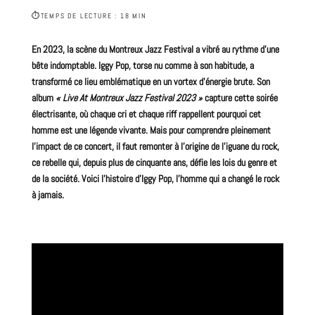
⏱
TEMPS DE LECTURE : 18 MIN
En 2023, la scène du Montreux
Jazz
Festival
a vibré au rythme d’une
bête indomptable. Iggy
Pop
, torse
nu
comme à son habitude, a
transformé ce lieu emblématique en un vortex d’énergie brute. Son
album
« Live At Montreux Jazz Festival 2023 »
capture cette soirée
électrisante, où chaque cri et chaque riff rappellent pourquoi cet
homme est une légende vivante. Mais pour comprendre pleinement
l’impact de ce concert, il faut remonter à l’origine de l’iguane du
rock
,
ce rebelle qui, depuis plus de cinquante ans, défie les lois du genre et
de la société. Voici l’histoire d’Iggy Pop, l’homme qui a changé le rock
à jamais.