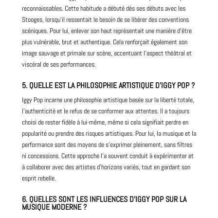
reconnaissables. Cette habitude a débuté dès ses débuts avec les
Stooges, lorsqu’il ressentait le besoin de se libérer des conventions
scéniques. Pour lui, enlever son haut représentait une manière d’être
plus vulnérable, brut et authentique. Cela renforçait également son
image sauvage et primale sur scène, accentuant l’aspect théâtral et
viscéral de ses performances.
5.
QUELLE EST LA PHILOSOPHIE ARTISTIQUE D’IGGY POP ?
Iggy Pop incarne une philosophie artistique basée sur la liberté totale,
l’authenticité et le refus de se conformer aux attentes. Il a toujours
choisi de rester fidèle à lui-même, même si cela signifiait perdre en
popularité ou prendre des risques artistiques. Pour lui, la musique et la
performance sont des moyens de s’exprimer pleinement, sans filtres
ni concessions. Cette approche l’a souvent conduit à expérimenter et
à collaborer avec des artistes d’horizons variés, tout en gardant son
esprit rebelle.
6.
QUELLES SONT LES INFLUENCES D’IGGY POP SUR LA
MUSIQUE MODERNE ?