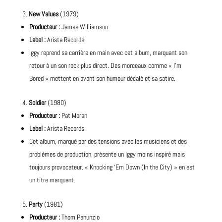
New Values
(1979)
Producteur :
James Williamson
Label :
Arista Records
Iggy reprend sa carrière en main avec cet album, marquant son
retour à un son rock plus direct. Des morceaux comme « I’m
Bored » mettent en avant son humour décalé et sa satire.
Soldier
(1980)
Producteur :
Pat Moran
Label :
Arista Records
Cet album, marqué par des tensions avec les musiciens et des
problèmes de production, présente un Iggy moins inspiré mais
toujours provocateur. « Knocking ‘Em Down (In the City) » en est
un titre marquant.
Party
(1981)
Producteur :
Thom Panunzio