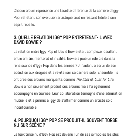
Chaque album représente une facette différente de la carrière d’Iggy
Pop, reflétant son évolution artistique tout en restant fidèle à son
esprit rebelle.
3.
QUELLE RELATION IGGY POP ENTRETENAIT-IL AVEC
DAVID BOWIE ?
La relation entre Iggy Pop et David Bowie était complexe, oscillant
entre amitié, mentorat et rivalité. Bowie a joué un rôle clé dans la
renaissance d’Iggy Pop dans les années 70, l’aidant à sortir de son
addiction aux drogues et à revitaliser sa carrière solo. Ensemble, ils
ont créé des albums marquants comme
The Idiot
et
Lust for Life
.
Bowie a non seulement produit ces albums mais l’a également
accompagné en tournée. Leur collaboration témoigne d’une admiration
mutuelle et a permis à Iggy de s’affirmer comme un artiste solo
incontournable.
4.
POURQUOI IGGY POP SE PRODUIT-IL SOUVENT TORSE
NU SUR SCÈNE ?
Le look torse nu d’Iggy Pop est devenu l’un de ses symboles les plus