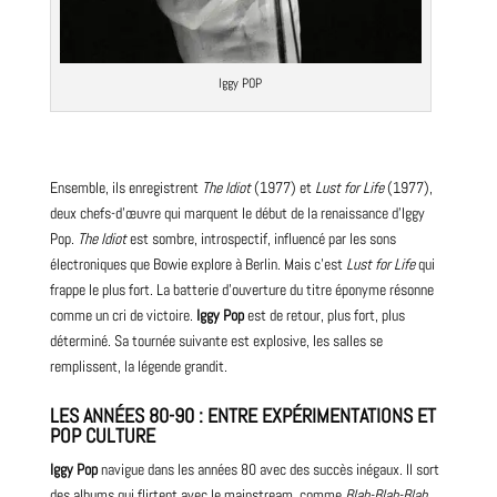
Iggy POP
Ensemble, ils enregistrent
The Idiot
(1977) et
Lust for Life
(1977),
deux chefs-d’œuvre qui marquent le début de la renaissance d’Iggy
Pop.
The Idiot
est sombre, introspectif, influencé par les sons
électroniques que Bowie explore à Berlin. Mais c’est
Lust for Life
qui
frappe le plus fort. La batterie d’ouverture du titre éponyme résonne
comme un cri de victoire.
Iggy Pop
est de retour, plus fort, plus
déterminé. Sa tournée suivante est explosive, les salles se
remplissent, la légende grandit.
LES ANNÉES 80-90 : ENTRE EXPÉRIMENTATIONS ET
POP CULTURE
Iggy Pop
navigue dans les années 80 avec des succès inégaux. Il sort
des
albums
qui flirtent avec le mainstream, comme
Blah-Blah-Blah