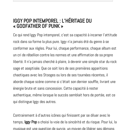
IGGY POP INTEMPOREL : L’HÉRITAGE DU
« GODFATHER OF PUNK »
Ce qui rend Iggy Pop intemporel, c’est sa capacité à incarner l’attitude
rock dans sa forme la plus pure. Iggy n’a jamais été du genre à se
conformer aux règles. Pour lui, chaque performance, chaque album est
un cri de rébellion contre les normes et une affirmation de sa propre
liberté. Il n’a jamais cherché à plaire, à devenir une simple star du rock
sage et aseptisée. Que ce soit lors de ses premières apparitions
chaotiques avec les Stooges ou lors de ses tournées récentes, il
aborde chaque scène comme si c’était son dernier souffle, livrant une
énergie brute et sans concession. Cette capacité à rester
authentique, même lorsque le succès semblait hors de portée, est ce
qui distingue Iggy des autres.
Contrairement à d’autres icônes qui finissent par se diluer avec le
temps,
Iggy Pop
a choisi la voie de la sincérité et du risque. Pour lui, la
musique est une question de survie, un moyen de libérer ses démons