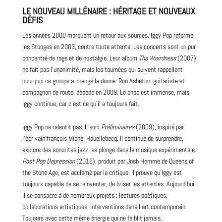
LE NOUVEAU MILLÉNAIRE : HÉRITAGE ET NOUVEAUX
DÉFIS
Les années
2000
marquent un retour aux sources. Iggy Pop reforme
les Stooges en 2003, contre toute attente. Les
concerts
sont un pur
concentré de rage et de nostalgie. Leur album
The Weirdness
(2007)
ne fait pas l’unanimité, mais les tournées qui suivent rappellent
pourquoi ce groupe a changé la donne. Ron Asheton,
guitariste
et
compagnon de route, décède en 2009. Le choc est immense, mais
Iggy continue, car c’est ce qu’il a toujours fait.
Iggy Pop ne ralentit pas. Il sort
Préliminaires
(2009), inspiré par
l’écrivain français Michel Houellebecq. Il continue de surprendre,
explore des sonorités jazz, se plonge dans la musique expérimentale.
Post Pop Depression
(2016), produit par Josh Homme de
Queens of
the Stone Age
, est acclamé par la critique. Il prouve qu’Iggy est
toujours capable de se réinventer, de briser les attentes. Aujourd’hui,
il se consacre à de nombreux projets : lectures poétiques,
collaborations artistiques, interventions dans l’art contemporain.
Toujours avec cette même énergie qui ne faiblit jamais.