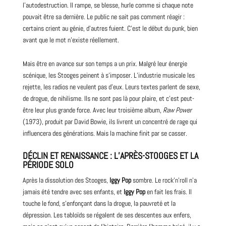
l’autodestruction. Il rampe, se blesse, hurle comme si chaque note
pouvait être sa dernière. Le public ne sait pas comment réagir :
certains crient au génie, d’autres fuient. C’est le début du
punk
, bien
avant que le mot n’existe réellement.
Mais être en avance sur son temps a un prix. Malgré leur énergie
scénique, les Stooges peinent à s’imposer. L’industrie musicale les
rejette, les radios ne veulent pas d’eux. Leurs textes parlent de sexe,
de drogue, de nihilisme. Ils ne sont pas là pour plaire, et c’est peut-
être leur plus grande force. Avec leur troisième album,
Raw Power
(1973), produit par
David
Bowie, ils livrent un concentré de rage qui
influencera des générations. Mais la machine finit par se casser.
DÉCLIN ET RENAISSANCE : L’APRÈS-STOOGES ET LA
PÉRIODE SOLO
Après la dissolution des Stooges,
Iggy Pop
sombre. Le rock’n’roll n’a
jamais été tendre avec ses enfants, et
Iggy Pop
en fait les frais. Il
touche le fond, s’enfonçant dans la drogue, la pauvreté et la
dépression. Les tabloïds se régalent de ses descentes aux enfers,