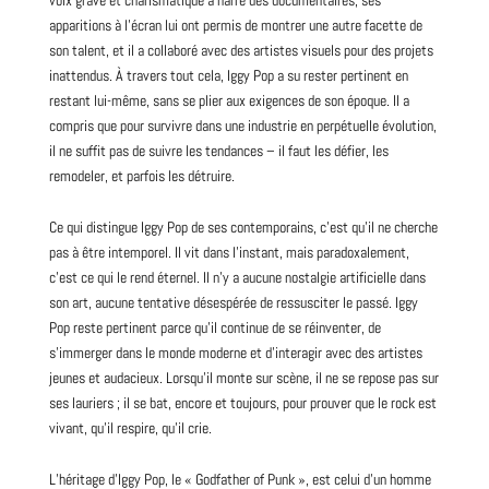
apparitions à l’écran lui ont permis de montrer une autre facette de
son talent, et il a collaboré avec des artistes visuels pour des projets
inattendus. À travers tout cela, Iggy Pop a su rester pertinent en
restant lui-même, sans se plier aux exigences de son époque. Il a
compris que pour survivre dans une industrie en perpétuelle évolution,
il ne suffit pas de suivre les tendances – il faut les défier, les
remodeler, et parfois les détruire.
Ce qui distingue Iggy Pop de ses contemporains, c’est qu’il ne cherche
pas à être intemporel. Il vit dans l’instant, mais paradoxalement,
c’est ce qui le rend éternel. Il n’y a aucune nostalgie artificielle dans
son art, aucune tentative désespérée de ressusciter le passé. Iggy
Pop reste pertinent parce qu’il continue de se réinventer, de
s’immerger dans le monde moderne et d’interagir avec des artistes
jeunes et audacieux. Lorsqu’il monte sur scène, il ne se repose pas sur
ses lauriers ; il se bat, encore et toujours, pour prouver que le rock est
vivant, qu’il respire, qu’il crie.
L’héritage d’Iggy Pop, le « Godfather of Punk », est celui d’un homme