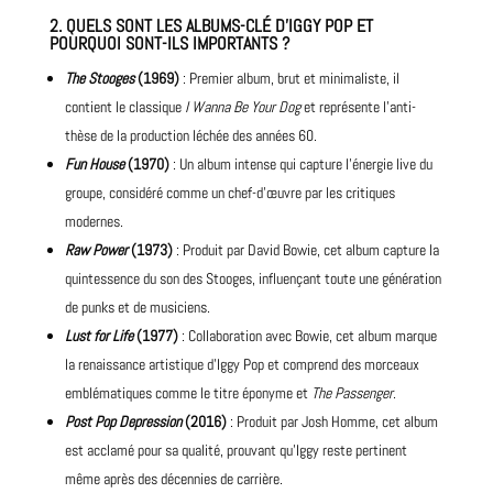
2.
QUELS SONT LES ALBUMS-CLÉ D’IGGY POP ET
POURQUOI SONT-ILS IMPORTANTS ?
The Stooges
(1969)
: Premier album, brut et minimaliste, il
contient le classique
I Wanna Be Your Dog
et représente l’anti-
thèse de la production léchée des années 60.
Fun House
(1970)
: Un album intense qui capture l’énergie live du
groupe, considéré comme un chef-d’œuvre par les critiques
modernes.
Raw Power
(1973)
: Produit par David Bowie, cet album capture la
quintessence du son des Stooges, influençant toute une génération
de punks et de musiciens.
Lust for Life
(1977)
: Collaboration avec Bowie, cet album marque
la renaissance artistique d’Iggy Pop et comprend des morceaux
emblématiques comme le titre éponyme et
The Passenger
.
Post Pop Depression
(2016)
: Produit par Josh Homme, cet album
est acclamé pour sa qualité, prouvant qu’Iggy reste pertinent
même après des décennies de carrière.