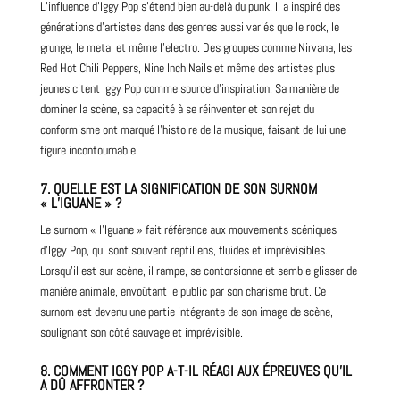
L’influence d’Iggy Pop s’étend bien au-delà du punk. Il a inspiré des
générations d’artistes dans des genres aussi variés que le rock, le
grunge
, le
metal
et même l’electro. Des groupes comme
Nirvana
, les
Red Hot Chili Peppers
, Nine Inch Nails et même des artistes plus
jeunes citent Iggy Pop comme source d’inspiration. Sa manière de
dominer la scène, sa capacité à se réinventer et son rejet du
conformisme ont marqué l’histoire de la musique, faisant de lui une
figure incontournable.
7.
QUELLE EST LA SIGNIFICATION DE SON SURNOM
« L’IGUANE » ?
Le surnom « l’Iguane » fait référence aux mouvements scéniques
d’Iggy Pop, qui sont souvent reptiliens, fluides et imprévisibles.
Lorsqu’il est sur scène, il rampe, se contorsionne et semble glisser de
manière animale, envoûtant le public par son charisme brut. Ce
surnom est devenu une partie intégrante de son image de scène,
soulignant son côté sauvage et imprévisible.
8.
COMMENT IGGY POP A-T-IL RÉAGI AUX ÉPREUVES QU’IL
A DÛ AFFRONTER ?