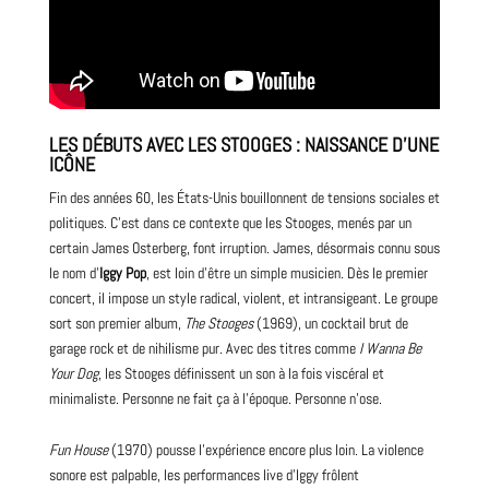
LES DÉBUTS AVEC LES STOOGES : NAISSANCE D’UNE
ICÔNE
Fin des années 60, les États-Unis bouillonnent de tensions sociales et
politiques. C’est dans ce contexte que les Stooges, menés par un
certain
James
Osterberg, font irruption. James, désormais connu sous
le nom d’
Iggy Pop
, est loin d’être un simple musicien. Dès le premier
concert, il impose un style radical, violent, et intransigeant. Le
groupe
sort son premier album,
The Stooges
(1969), un cocktail brut de
garage rock et de nihilisme pur. Avec des titres comme
I Wanna Be
Your Dog
, les Stooges définissent un son à la fois viscéral et
minimaliste. Personne ne fait ça à l’époque. Personne n’ose.
Fun House
(1970) pousse l’expérience encore plus loin. La violence
sonore est palpable, les performances live d’Iggy frôlent