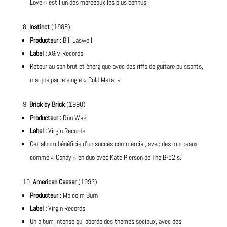
Love » est l’un des morceaux les plus connus.
Instinct
(1988)
Producteur :
Bill Laswell
Label :
A&M Records
Retour au son brut et énergique avec des riffs de
guitare
puissants,
marqué par le single « Cold Metal ».
Brick by Brick
(1990)
Producteur :
Don Was
Label :
Virgin Records
Cet album bénéficie d’un succès commercial, avec des morceaux
comme « Candy » en duo avec Kate Pierson de The B-52’s.
American
Caesar
(1993)
Producteur :
Malcolm Burn
Label :
Virgin Records
Un album intense qui aborde des thèmes sociaux, avec des