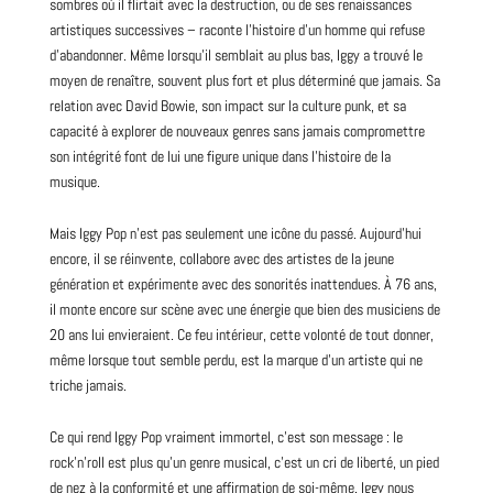
sombres où il flirtait avec la destruction, ou de ses renaissances
artistiques successives – raconte l’histoire d’un homme qui refuse
d’abandonner. Même lorsqu’il semblait au plus bas, Iggy a trouvé le
moyen de renaître, souvent plus fort et plus déterminé que jamais. Sa
relation avec David Bowie, son impact sur la culture punk, et sa
capacité à explorer de nouveaux genres sans jamais compromettre
son intégrité font de lui une figure unique dans l’histoire de la
musique.
Mais Iggy Pop n’est pas seulement une icône du passé. Aujourd’hui
encore, il se réinvente, collabore avec des artistes de la jeune
génération et expérimente avec des sonorités inattendues. À 76 ans,
il monte encore sur scène avec une énergie que bien des musiciens de
20 ans lui envieraient. Ce feu intérieur, cette volonté de tout donner,
même lorsque tout semble perdu, est la marque d’un artiste qui ne
triche jamais.
Ce qui rend Iggy Pop vraiment immortel, c’est son message : le
rock’n’roll est plus qu’un genre musical, c’est un cri de liberté, un pied
de nez à la conformité et une affirmation de soi-même. Iggy nous