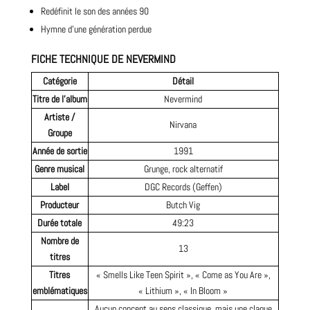
Redéfinit le son des années 90
Hymne d’une génération perdue
FICHE TECHNIQUE DE NEVERMIND
Catégorie
Détail
Titre de l’album
Nevermind
Artiste /
Nirvana
Groupe
Année de sortie
1991
Genre musical
Grunge, rock alternatif
Label
DGC Records (Geffen)
Producteur
Butch Vig
Durée totale
49:23
Nombre de
13
titres
Titres
« Smells Like Teen Spirit », « Come as You Are »,
emblématiques
« Lithium », « In Bloom »
Aucun concept au sens classique, mais une claque