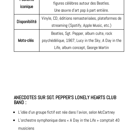
figures célèbres autour des Beatles.
iconique
Une œuvre d’art pop à part entière.
Vinyle, CD, éditions remasterisées, plateformes de
Disponibilité
streaming (Spotify, Apple Music, etc.)
Beatles, Sgt. Pepper, album culte, rock
Mots-clés
psychédélique, 1967, Lucy in the Sky, A Day in the
Life, album concept, George Martin
ANECDOTES
SUR
SGT. PEPPER’S LONELY HEARTS CLUB
BAND
:
L’idée d’un groupe fictif est née dans l’avion, selon McCartney
L’orchestre symphonique dans « A Day in the Life » comptait 40
musiciens