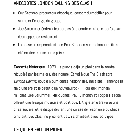
ANECDOTES
LONDON CALLING DES CLASH
:
Guy Stevens, producteur chaotique, cassait du mobilier pour
stimuler l’énergie du groupe
Joe Strummer écrivait les paroles à la dernière minute, parfois sur
des nappes de restaurant
La basse ultra-percutante de Paul Simonon sur la chanson-titre a
été captée en une seule prise
Contexte historique
: 1979. Le punk a déjà un pied dans la tombe,
récupéré par les majors, désincarné. Et voilà que The Clash sort
London Calling
, double album dense, visionnaire, multiple. Il annonce la
fin d’une ère et le début d’un nouveau rock — curieux, mondial,
militant. Joe Strummer,
Mick
Jones, Paul Simonon et Topper Headon
offrent une fresque musicale et politique. L’Angleterre traverse une
crise sociale, et le disque devient une caisse de résonance du chaos
ambiant. Les Clash ne prêchent pas, ils chantent avec les tripes.
CE QUI EN FAIT UN PILIER
: