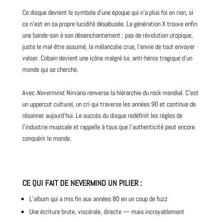
Ce disque devient le symbole d’une époque qui n’a plus foi en rien, si
ce n’est en sa propre lucidité désabusée. La génération X trouve enfin
une
bande-son
à son désenchantement : pas de révolution utopique,
juste le mal-être assumé, la mélancolie crue, l’envie de tout envoyer
valser. Cobain devient une icône malgré lui, anti-héros tragique d’un
monde qui se cherche.
Avec
Nevermind
, Nirvana renverse la hiérarchie du rock mondial. C’est
un uppercut culturel, un cri qui traverse les années 90 et continue de
résonner aujourd’hui. Le succès du disque redéfinit les règles de
l’industrie musicale et rappelle à tous que l’authenticité peut encore
conquérir le monde.
CE QUI FAIT DE NEVERMIND UN PILIER
:
L’album qui a mis fin aux années 80 en un coup de fuzz
Une écriture brute, viscérale, directe — mais incroyablement