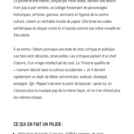
La pochette elle-même, conçue par Peter Blake, devient une œuvre
d’art pop à part entière, un collage foisonnant de personnages
historiques, artistes, gourous, écrivains et figures de la contre-
culture, créant un véritable musée de papier. Elle brise les codes
esthétiques du disque vinyle et s’impose comme une icône visuelle du
XXe siècle.
À sa sortie, l’album provoque une onde de choc critique et publique.
Les fans sont déroutés, émerveillés. Les critiques parlent d’un chef-
d’œuvre, d’un virage intellectuel du rock. Le
Times
le qualifie de
« moment décisif dans la culture occidentale », et il devient
rapidement un objet de débat universitaire, analysé, disséqué,
enseigné.
Sgt. Pepper’s
devient le point de bascule : après lui, on
n’écoute plus la musique pop de la même façon, et on n’en attend plus
les mêmes choses.
CE QUI EN FAIT UN PILIER
:
Utilisation de bande à l’envers, d’effets sonores, de sons