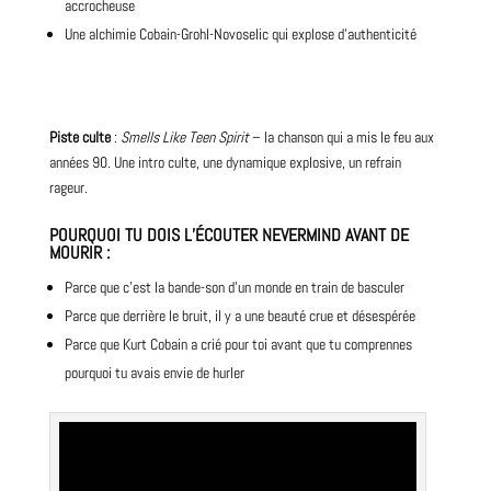
accrocheuse
Une alchimie Cobain-Grohl-Novoselic qui explose d’authenticité
Piste culte
:
Smells Like Teen Spirit
– la chanson qui a mis le feu aux
années 90. Une intro culte, une dynamique explosive, un refrain
rageur.
POURQUOI TU DOIS L’ÉCOUTER NEVERMIND AVANT DE
MOURIR
:
Parce que c’est la bande-son d’un monde en train de basculer
Parce que derrière le bruit, il y a une beauté crue et désespérée
Parce que Kurt Cobain a crié pour toi avant que tu comprennes
pourquoi tu avais envie de hurler