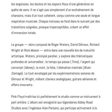
les angoisses, les doutes et les espoirs flous d’une génération en
quête de sens. Il ne s’agit pas simplement d’un enchaînement de
chansons, mais d’un tout cohérent, conçu comme une seule et longue
respiration musicale. Chaque morceau se fond dans le suivant par des
transitions soignées, presque imperceptibles, créant un effet
d’immersion totale.
Le groupe — alors composé de Roger Waters,
David
Gilmour, Richard
Wright et Nick Mason — entre dans une nouvelle ère de maturité
artistique. Waters, principal parolier, y explore des thématiques
profondes et universelles : le temps qui passe (
Time
), l’argent qui
corrompt (
Money
), la mort, la folie, l’aliénation mentale (
Brain
Damage
). Le tout enveloppé par les expérimentations sonores de
Gilmour et Wright, mêlant claviers analogiques, guitare aérienne et
effets innovants.
Pink Floyd maîtrise ici parfaitement le studio comme un instrument à
part entière.
L’album
est enregistré aux légendaires Abbey Road
Studios avec l’ingénieur Alan Parsons, qui participe activement à la