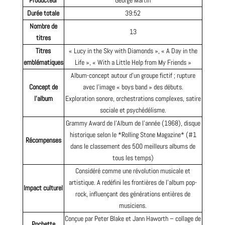
Producteur
George Martin
Durée totale
39:52
Nombre de
13
titres
Titres
« Lucy in the Sky with Diamonds », « A Day in the
emblématiques
Life », « With a Little Help from My Friends »
Album-concept autour d’un groupe fictif ; rupture
Concept de
avec l’image « boys band » des débuts.
l’album
Exploration sonore, orchestrations complexes, satire
sociale et psychédélisme.
Grammy Award de l’Album de l’année (1968), disque
historique selon le *Rolling Stone Magazine* (#1
Récompenses
dans le classement des 500 meilleurs albums de
tous les temps)
Considéré comme une révolution musicale et
artistique. A redéfini les frontières de l’album pop-
Impact culturel
rock, influençant des générations entières de
musiciens.
Conçue par Peter Blake et Jann Haworth – collage de
Pochette