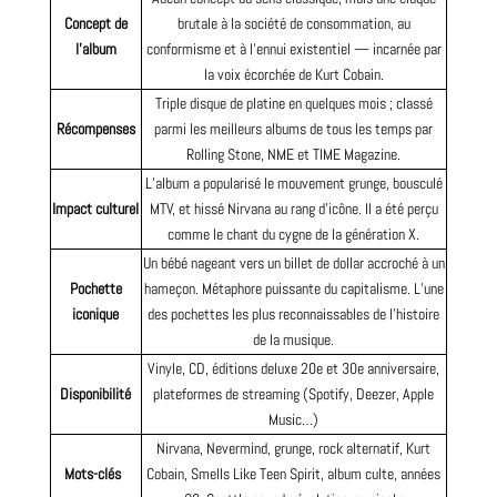
Concept de
brutale à la société de consommation, au
l’album
conformisme et à l’ennui existentiel — incarnée par
la voix écorchée de Kurt
Cobain
.
Triple disque de platine en quelques mois ; classé
Récompenses
parmi les meilleurs albums de tous les temps par
Rolling Stone, NME et TIME
Magazine
.
L’album a popularisé le mouvement grunge, bousculé
Impact culturel
MTV, et hissé Nirvana au rang d’icône. Il a été perçu
comme le chant du cygne de la génération X.
Un bébé nageant vers un billet de dollar accroché à un
Pochette
hameçon. Métaphore puissante du capitalisme. L’une
iconique
des pochettes les plus reconnaissables de l’histoire
de la musique.
Vinyle, CD, éditions deluxe 20e et 30e anniversaire,
Disponibilité
plateformes de streaming (Spotify, Deezer, Apple
Music…)
Nirvana, Nevermind, grunge, rock alternatif, Kurt
Mots-clés
Cobain, Smells Like Teen Spirit, album culte, années