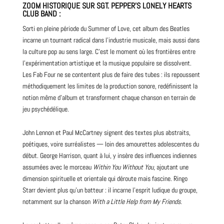
ZOOM HISTORIQUE
SUR
SGT. PEPPER’S LONELY HEARTS
CLUB BAND
:
Sorti en pleine période du Summer of Love, cet album des Beatles
incarne un tournant radical dans l’industrie musicale, mais aussi dans
la culture pop au sens large. C’est le moment où les frontières entre
l’expérimentation artistique et la musique populaire se dissolvent.
Les Fab Four ne se contentent plus de faire des tubes : ils repoussent
méthodiquement les limites de la production sonore, redéfinissent la
notion même d’album et transforment chaque chanson en terrain de
jeu psychédélique.
John Lennon et Paul McCartney signent des textes plus abstraits,
poétiques, voire surréalistes — loin des amourettes adolescentes du
début. George Harrison, quant à lui, y insère des influences indiennes
assumées avec le morceau
Within You Without You
, ajoutant une
dimension spirituelle et orientale qui déroute mais fascine. Ringo
Starr devient plus qu’un batteur : il incarne l’esprit ludique du groupe,
notamment sur la chanson
With a Little Help from My
Friends
.