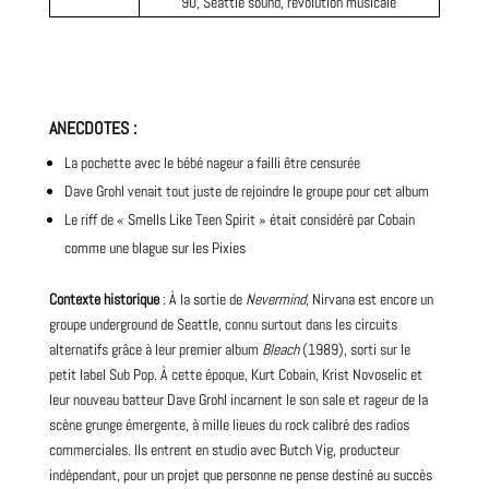
90, Seattle sound, révolution musicale
ANECDOTES
:
La pochette avec le bébé nageur a failli être censurée
Dave Grohl venait tout juste de rejoindre le groupe pour cet album
Le riff de « Smells Like Teen Spirit » était considéré par Cobain
comme une blague sur les
Pixies
Contexte historique
: À la sortie de
Nevermind
, Nirvana est encore un
groupe underground de Seattle, connu surtout dans les circuits
alternatifs grâce à leur premier
album
Bleach
(1989), sorti sur le
petit label Sub Pop. À cette époque, Kurt Cobain, Krist Novoselic et
leur nouveau batteur Dave Grohl incarnent le son sale et rageur de la
scène grunge émergente, à mille lieues du rock calibré des radios
commerciales. Ils entrent en studio avec Butch Vig, producteur
indépendant, pour un projet que personne ne pense destiné au succès