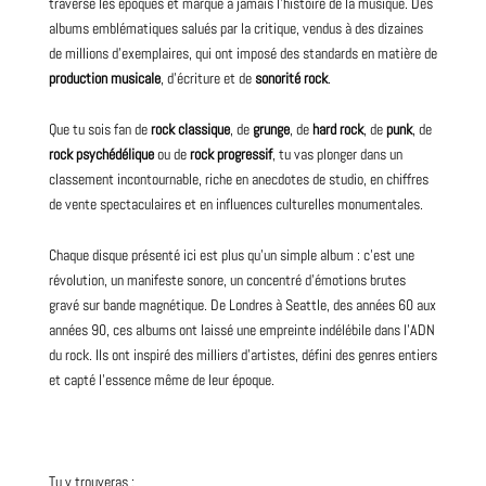
traversé les époques et marqué à jamais l’histoire de la musique. Des
albums emblématiques salués par la critique, vendus à des dizaines
de millions d’exemplaires, qui ont imposé des standards en matière de
production musicale
, d’écriture et de
sonorité rock
.
Que tu sois fan de
rock classique
, de
grunge
, de
hard rock
, de
punk
, de
rock psychédélique
ou de
rock progressif
, tu vas plonger dans un
classement incontournable, riche en anecdotes de studio, en chiffres
de vente spectaculaires et en influences culturelles monumentales.
Chaque disque présenté ici est plus qu’un simple
album
: c’est une
révolution, un manifeste sonore, un concentré d’émotions brutes
gravé sur bande magnétique. De Londres à Seattle, des années 60 aux
années 90, ces albums ont laissé une empreinte indélébile dans l’ADN
du rock. Ils ont inspiré des milliers d’artistes, défini des genres entiers
et capté l’essence même de leur époque.
Tu y trouveras :