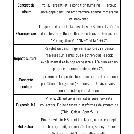
Concept de
folie, l’argent, et la condition humaine — le tout
l’album
enveloppé dans une architecture sonore immersive
et innovante.
Disque de diamant, 14 ans dans le Billboard 200, élu
Récompenses
dans les 5 meilleurs albums de tous les temps par
*Rolling Stone*, *NME* et la *BBC*.
Révolution dans l’ingénierie sonore ; influence
majeure sur la musique électronique, le rock
Impact culturel
expérimental et la pop orchestrale. L’album est un
pilier de la contre-culture des 70s.
Le prisme et le spectre lumineux sur fond noir, conçu
Pochette
par Storm Thorgerson (Hipgnosis). Un visuel aussi
iconique
minimaliste que mythique.
Vinyle, CD, éditions remasterisées, boxsets
Disponibilité
collectors, Dolby Atmos, plateformes de streaming
(Tidal, Qobuz, Spotify…)
Pink Floyd, Dark Side of the Moon, album concept,
Mots-clés
rock progressif, années 70, Time, Money, Roger
Waters,
David Gilmour
, album culte