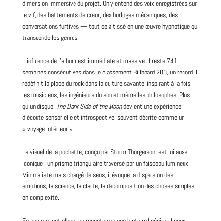
dimension immersive du projet. On y entend des voix enregistrées sur
le vif, des battements de cœur, des horloges mécaniques, des
conversations furtives — tout cela tissé en une œuvre hypnotique qui
transcende les genres.
L’influence de l’album est immédiate et massive. Il reste 741
semaines consécutives dans le classement Billboard 200, un record. Il
redéfinit la place du rock dans la culture savante, inspirant à la fois
les musiciens, les ingénieurs du son et même les philosophes. Plus
qu’un disque,
The Dark Side of the Moon
devient une expérience
d’écoute sensorielle et introspective, souvent décrite comme un
« voyage intérieur ».
Le visuel de la pochette, conçu par Storm Thorgerson, est lui aussi
iconique : un prisme triangulaire traversé par un faisceau lumineux.
Minimaliste mais chargé de sens, il évoque la dispersion des
émotions, la science, la clarté, la décomposition des choses simples
en complexité.
En somme, cet album ne raconte pas une histoire linéaire. Il nous