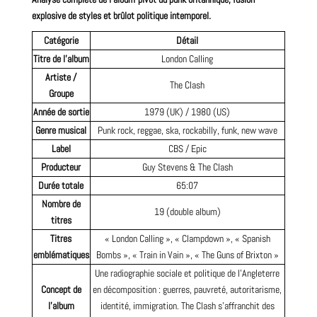
explosive de styles et brûlot politique intemporel.
Catégorie
Détail
Titre de l’album
London Calling
Artiste /
The Clash
Groupe
Année de sortie
1979 (UK) / 1980 (US)
Genre musical
Punk rock, reggae, ska, rockabilly, funk, new wave
Label
CBS / Epic
Producteur
Guy Stevens & The Clash
Durée totale
65:07
Nombre de
19 (double album)
titres
Titres
« London Calling », « Clampdown », « Spanish
emblématiques
Bombs », « Train in Vain », « The Guns of Brixton »
Une radiographie sociale et politique de l’Angleterre
Concept de
en décomposition : guerres, pauvreté, autoritarisme,
l’album
identité, immigration. The Clash s’affranchit des