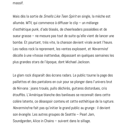
massif.
Mais dès la sortie de
Smells Like Teen Spirit
en single, la mèche est
allumée. MTV, qui commence à diffuser le clip – un mélange
d’esthétique punk, d’ado blasés, de cheerleaders possédées et de
sueur grasse – ne mesure pas tout de suite qu’elle vient de lancer une
bombe. Et pourtant, très vite, la chanson devient virale avant l’heure.
Les radios rock la reprennent, les ventes explosent, et
Nevermind
décolle à une vitesse inattendue, dépassant en quelques semaines les
plus grandes stars de l’époque, dont Michael Jackson.
Le glam rock disparaît des écrans radars. Le public tourne la page des
paillettes et des pantalons en cuir pour se plonger dans l’univers brut
de Nirvana : jeans troués, pulls déchirés, guitares distordues, cris
étouffés. L’Amérique blanche des banlieues se reconnaît dans cette
colère latente, ce désespoir contenu et cette esthétique de la rupture.
Nevermind
ne fait pas qu’initier le grand public au grunge : il devient
son évangile. Les autres groupes de Seattle – Pearl Jam,
Soundgarden, Alice in Chains – suivent dans le sillage.