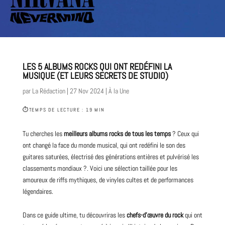
LES 5 ALBUMS ROCKS QUI ONT REDÉFINI LA
MUSIQUE (ET LEURS SECRETS DE STUDIO)
par
La Rédaction
|
27 Nov 2024
|
À la Une
⏱
TEMPS DE LECTURE : 19 MIN
Tu cherches les
meilleurs albums
rocks de tous les temps
? Ceux qui
ont changé la face du monde musical, qui ont redéfini le son des
guitares saturées, électrisé des générations entières et pulvérisé les
classements mondiaux ?. Voici une sélection taillée pour les
amoureux de riffs mythiques, de vinyles cultes et de performances
légendaires.
Dans ce guide ultime, tu découvriras les
chefs-d’œuvre du
rock
qui ont