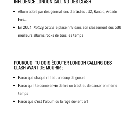
INFLUENCE
LONDON CALLING DES CLASH
:
Album adoré par des générations d’artistes :
U2
, Rancid, Arcade
Fire…
En 2004,
Rolling Stone
le place n°8 dans son classement des 500
meilleurs albums rocks de tous les temps
POURQUOI TU DOIS ÉCOUTER
LONDON CALLING DES
CLASH
AVANT DE MOURIR
:
Parce que chaque riff est un coup de gueule
Parce qu’il te donne envie de lire un tract et de danser en même
temps
Parce que c’est l’album où la rage devient art