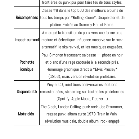
frontières du punk pur pour faire feu de tous styles.
Classé #8 dans le
top
500 des meilleurs albums de
Récompenses
tous les temps par *Rolling Stone*. Disque d’or et de
platine. Entrée au Grammy Hall of Fame.
A marqué la transition du punk vers une forme plus
Impact culturel
mature et éclectique. Influence massive sur le rock
alternatif, le ska revival, et les musiques engagées.
Paul Simonon fracassant sa basse —
photo
en noir
Pochette
et blanc d’une rage capturée à la seconde près.
iconique
Hommage graphique direct à *Elvis Presley*
(1956), mais version révolution prolétaire.
Vinyle, CD, rééditions anniversaires, éditions
Disponibilité
remasterisées, streaming sur toutes les plateformes
(Spotify, Apple Music, Deezer…)
The Clash, London Calling, punk rock, Joe Strummer,
Mots-clés
reggae punk, album culte 1979, Train in Vain,
révolution musicale, double album, rock engagé