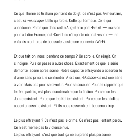
Ce que Thorne et Graham pointent du doigt, ce n’est pas
le
meurtrier,
c’est
la mécanique
. Celle qui broie. Celle qui formate. Celle qui
abandonne. Parce que dans cette Angleterre post-Brexit — mais on
pourrait dire France post-Covid, ou n’importe où post-espoir — les
enfants n’ont plus de boussole. Juste une connexion Wi-Fi.
Et que fait-on, nous, pendant ce temps ? On scrolle. On réagit. On
s’indigne. Puis on passe à autre chose. Exactement ce que la série
démonte, scène après scène. Notre capacité effrayante à absorber le
drame sans jamais le confronter. Alors oui,
Adolescence
est une série
à voir. Mais pas pour se divertir. Pour se secouer. Pour se rappeler que
le réel, parfois, est plus insoutenable que la fiction. Parce que les
Jamie existent. Parce que les Katie existent. Parce que les adultes
absents, aussi, existent. Et ils nous ressemblent beaucoup trop.
Le plus effrayant ? Ce n’est pas le crime. Ce n’est pas l’enfant perdu.
Ce n’est même pas la violence nue.
Le plus effrayant, c’est que tout ça ne surprend plus personne.