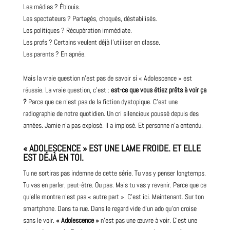
Les médias ? Éblouis.
Les spectateurs ? Partagés, choqués, déstabilisés.
Les politiques ? Récupération immédiate.
Les profs ? Certains veulent déjà l’utiliser en classe.
Les parents ? En apnée.
Mais la vraie question n’est pas de savoir si « Adolescence » est
réussie. La vraie question, c’est :
est-ce que vous étiez prêts à voir ça
?
Parce que ce n’est pas de la fiction dystopique. C’est une
radiographie de notre quotidien. Un cri silencieux poussé depuis des
années. Jamie n’a pas explosé. Il a implosé. Et personne n’a entendu.
« ADOLESCENCE » EST UNE LAME FROIDE. ET ELLE
EST DÉJÀ EN TOI.
Tu ne sortiras pas indemne de cette
série
. Tu vas y penser longtemps.
Tu vas en parler, peut-être. Ou pas. Mais tu vas y revenir. Parce que ce
qu’elle
montre
n’est pas « autre part ». C’est ici. Maintenant. Sur ton
smartphone. Dans ta rue. Dans le regard vide d’un ado qu’on croise
sans le voir.
« Adolescence »
n’est pas une œuvre à voir. C’est une