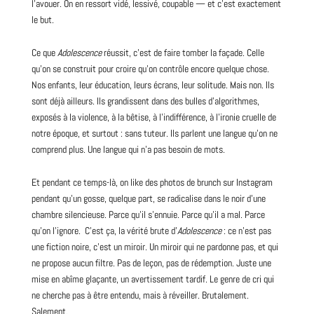
l’avouer. On en ressort vidé, lessivé, coupable — et c’est exactement
le but.
Ce que
Adolescence
réussit, c’est de faire tomber la façade. Celle
qu’on se construit pour croire qu’on contrôle encore quelque chose.
Nos enfants, leur éducation, leurs écrans, leur solitude. Mais non. Ils
sont déjà ailleurs. Ils grandissent dans des bulles d’algorithmes,
exposés à la violence, à la bêtise, à l’indifférence, à l’ironie cruelle de
notre époque, et surtout : sans tuteur. Ils parlent une langue qu’on ne
comprend plus. Une langue qui n’a pas besoin de mots.
Et pendant ce temps-là, on like des photos de brunch sur Instagram
pendant qu’un gosse, quelque part, se radicalise dans le noir d’une
chambre silencieuse. Parce qu’il s’ennuie. Parce qu’il a mal. Parce
qu’on l’ignore. C’est ça, la vérité brute d’
Adolescence
: ce n’est pas
une fiction noire, c’est un miroir. Un miroir qui ne pardonne pas, et qui
ne propose aucun filtre. Pas de leçon, pas de rédemption. Juste une
mise en abîme glaçante, un avertissement tardif. Le genre de cri qui
ne cherche pas à être entendu, mais à réveiller. Brutalement.
Salement.