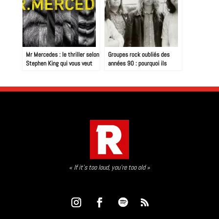
Mr Mercedes : le thriller selon
Groupes rock oubliés des
Stephen King qui vous veut
années 90 : pourquoi ils
du mal, doucement mais
méritent mieux
sûrement…
« If it’s too loud, you’re too old »