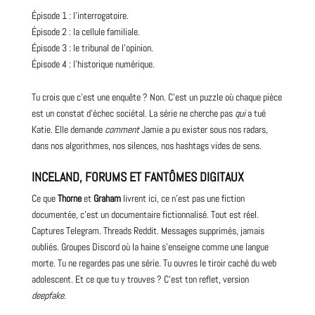
Épisode 1 : l’interrogatoire.
Épisode 2 : la cellule familiale.
Épisode 3 : le tribunal de l’opinion.
Épisode 4 : l’historique numérique.
Tu crois que c’est une enquête ? Non. C’est un puzzle où chaque pièce
est un constat d’échec sociétal. La série ne cherche pas
qui
a tué
Katie. Elle demande
comment
Jamie a pu exister sous nos radars,
dans nos algorithmes, nos silences, nos hashtags vides de sens.
INCELAND, FORUMS ET FANTÔMES DIGITAUX
Ce que
Thorne
et
Graham
livrent ici, ce n’est pas une fiction
documentée, c’est un
documentaire
fictionnalisé. Tout est réel.
Captures Telegram. Threads Reddit. Messages supprimés, jamais
oubliés. Groupes Discord où la haine s’enseigne comme une langue
morte. Tu ne regardes pas une série. Tu ouvres le tiroir caché du web
adolescent. Et ce que tu y trouves ? C’est ton reflet, version
deepfake
.