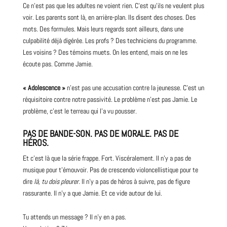
Ce n’est pas que les adultes ne voient rien. C’est qu’ils ne veulent plus
voir. Les parents sont là, en arrière-plan. Ils disent des choses. Des
mots. Des formules. Mais leurs regards sont ailleurs, dans une
culpabilité déjà digérée. Les profs ? Des techniciens du programme.
Les voisins ? Des témoins muets. On les entend, mais on ne les
écoute pas. Comme Jamie.
« Adolescence »
n’est pas une accusation contre la jeunesse. C’est un
réquisitoire contre notre passivité. Le problème n’est pas Jamie. Le
problème, c’est le terreau qui l’a vu pousser.
PAS DE BANDE-SON. PAS DE MORALE. PAS DE
HÉROS.
Et c’est là que la série frappe. Fort. Viscéralement. Il n’y a pas de
musique pour t’émouvoir. Pas de crescendo violoncellistique pour te
dire
là, tu dois pleurer
. Il n’y a pas de héros à suivre, pas de figure
rassurante. Il n’y a que Jamie. Et ce vide autour de lui.
Tu attends un message ? Il n’y en a pas.