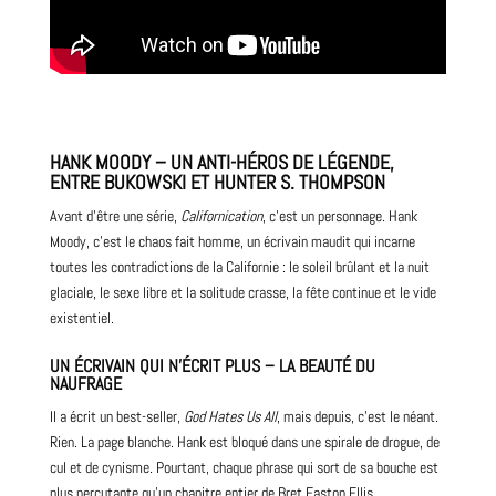
HANK MOODY – UN ANTI-HÉROS DE LÉGENDE,
ENTRE BUKOWSKI ET HUNTER S. THOMPSON
Avant d’être une série,
Californication
, c’est un personnage. Hank
Moody, c’est le chaos fait homme, un écrivain maudit qui incarne
toutes les contradictions de la Californie : le soleil brûlant et la nuit
glaciale, le sexe libre et la solitude crasse, la fête continue et le vide
existentiel.
UN ÉCRIVAIN QUI N’ÉCRIT PLUS – LA BEAUTÉ DU
NAUFRAGE
Il a écrit un best-seller,
God Hates Us All
, mais depuis, c’est le néant.
Rien. La
page
blanche. Hank est bloqué dans une spirale de drogue, de
cul et de cynisme. Pourtant, chaque phrase qui sort de sa bouche est
plus percutante qu’un chapitre entier de
Bret Easton Ellis
.