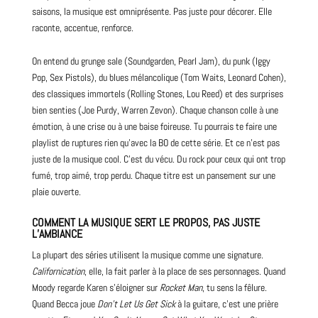
saisons, la musique est omniprésente. Pas juste pour décorer. Elle
raconte, accentue, renforce.
On entend du
grunge
sale (Soundgarden,
Pearl Jam
), du punk (Iggy
Pop
,
Sex Pistols
), du
blues
mélancolique (Tom Waits, Leonard Cohen),
des classiques immortels (Rolling
Stones
, Lou Reed) et des surprises
bien senties (Joe Purdy, Warren Zevon). Chaque chanson colle à une
émotion, à une crise ou à une baise foireuse. Tu pourrais te faire une
playlist de ruptures rien qu’avec la BO de cette série. Et ce n’est pas
juste de la musique cool. C’est du vécu. Du rock pour ceux qui ont trop
fumé, trop aimé, trop perdu. Chaque titre est un pansement sur une
plaie ouverte.
COMMENT LA MUSIQUE SERT LE PROPOS, PAS JUSTE
L’AMBIANCE
La plupart des séries utilisent la musique comme une signature.
Californication
, elle, la fait parler à la place de ses personnages. Quand
Moody regarde Karen s’éloigner sur
Rocket Man
, tu sens la fêlure.
Quand Becca joue
Don’t Let Us Get Sick
à la
guitare
, c’est une prière