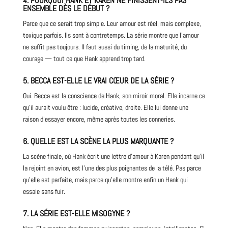
4. POURQUOI HANK ET KAREN NE FINISSENT-ILS PAS
ENSEMBLE DÈS LE DÉBUT ?
Parce que ce serait trop simple. Leur amour est réel, mais complexe,
toxique parfois. Ils sont à contretemps. La série montre que l’amour
ne suffit pas toujours. Il faut aussi du timing, de la maturité, du
courage — tout ce que Hank apprend trop tard.
5. BECCA EST-ELLE LE VRAI CŒUR DE LA SÉRIE ?
Oui. Becca est la conscience de Hank, son miroir moral. Elle incarne ce
qu’il aurait voulu être : lucide, créative, droite. Elle lui donne une
raison d’essayer encore, même après toutes les conneries.
6. QUELLE EST LA SCÈNE LA PLUS MARQUANTE ?
La scène finale, où Hank écrit une lettre d’amour à Karen pendant qu’il
la rejoint en avion, est l’une des plus poignantes de la télé. Pas parce
qu’elle est parfaite, mais parce qu’elle montre enfin un Hank qui
essaie sans fuir.
7. LA SÉRIE EST-ELLE MISOGYNE ?