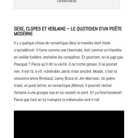
Californication
SEXE, CLOPES ET VERLAINE – LE QUOTIDIEN D’UN POÈTE
MODERNE
Il y a quelque chose de romantique dans la manière dont Hank
s’autodétruit. Il fume comme une cheminée, boit comme un Irlandais
en veillée funèbre, enchaîne les conquêtes. Et pourtant, on le juge pas.
Pourquoi ? Parce qu’il dit la vérité. Il ne triche jamais. Il ne promet
rien. Il est là, à vif, vulnérable, perdu mais sincère. Moody, c’est la
rencontre entre Rimbaud,
Lenny
Bruce
et Jim Morrison. Un poète
trash, un
punk
lettré, un romantique défoncé. Il pourrait réciter
Verlaine à une groupie nue en lui roulant un joint. Et ça fonctionnerait.
Parce que tout en lui transpire la mélancolie rock’n’roll.