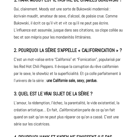
Oui, clairement. Moody est une sorte de Bukowski modernisé :
écrivain maudit, amateur de sexe, d’alcool, de poésie crue. Comme
Bukowski, il écrit ce qu’il vit et vit ce qu’il ne peut pas écrire.
L’influence est assumée, jusque dans ses citations, sa clope collée au
bec et son mépris pour les mondanités littéraires.
2. POURQUOI LA SÉRIE S’APPELLE « CALIFORNICATION » ?
C’est un mot-valise entre “California” et “Fornication”, popularisé par
les
Red Hot
Chili Peppers. Il évoque la corruption du rêve californien
par le sexe, le showbiz et la superficialité. Et ça colle parfaitement à
l’univers de la série :
une Californie sale, sexy, perdue.
3. QUEL EST LE VRAI SUJET DE LA SÉRIE ?
L’amour, la rédemption, l’échec, la parentalité, le vide existentiel, la
création artistique… En fait,
Californication
parle de ce qu’on fait
quand on sait qu’on ne peut plus réparer ce qu’on a cassé. C’est une
série sur les cicatrices.