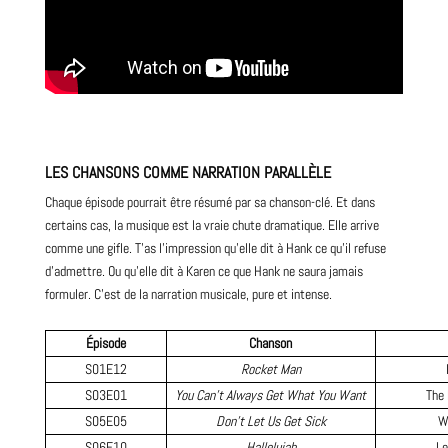
LES CHANSONS COMME NARRATION PARALLÈLE
Chaque épisode pourrait être résumé par sa chanson-clé. Et dans
certains cas, la musique est la vraie chute dramatique. Elle arrive
comme une gifle. T’as l’impression qu’elle dit à Hank ce qu’il refuse
d’admettre. Ou qu’elle dit à Karen ce que Hank ne saura jamais
formuler. C’est de la narration musicale, pure et intense.
Épisode
Chanson
S01E12
Rocket Man
S03E01
You Can’t Always Get What You Want
The
S05E05
Don’t Let Us Get Sick
W
S06E10
Hallelujah
Le