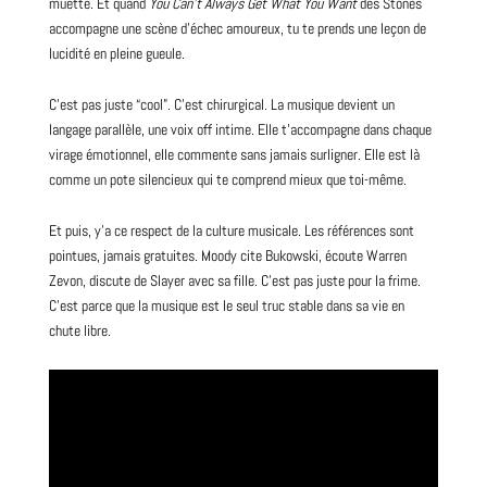
muette. Et quand
You Can’t Always Get What You Want
des Stones
accompagne une scène d’échec amoureux, tu te prends une leçon de
lucidité en pleine gueule.
C’est pas juste “cool”. C’est chirurgical. La musique devient un
langage parallèle, une voix off intime. Elle t’accompagne dans chaque
virage émotionnel, elle commente sans jamais surligner. Elle est là
comme un pote silencieux qui te comprend mieux que toi-même.
Et puis, y’a ce respect de la culture musicale. Les références sont
pointues, jamais gratuites. Moody cite Bukowski, écoute Warren
Zevon, discute de Slayer avec sa fille. C’est pas juste pour la frime.
C’est parce que la musique est le seul truc stable dans sa vie en
chute libre.