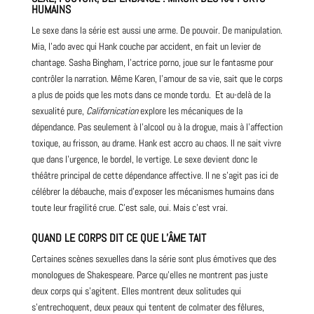
HUMAINS
Le sexe dans la série est aussi une arme. De pouvoir. De manipulation.
Mia, l’ado avec qui Hank couche par accident, en fait un levier de
chantage. Sasha Bingham, l’actrice porno, joue sur le fantasme pour
contrôler la narration. Même Karen, l’amour de sa vie, sait que le corps
a plus de poids que les mots dans ce monde tordu. Et au-delà de la
sexualité pure,
Californication
explore les mécaniques de la
dépendance. Pas seulement à l’alcool ou à la drogue, mais à l’affection
toxique, au frisson, au drame. Hank est accro au chaos. Il ne sait vivre
que dans l’urgence, le bordel, le vertige. Le sexe devient donc le
théâtre principal de cette dépendance affective. Il ne s’agit pas ici de
célébrer la débauche, mais d’exposer les mécanismes humains dans
toute leur fragilité crue. C’est sale, oui. Mais c’est vrai.
QUAND LE CORPS DIT CE QUE L’ÂME TAIT
Certaines scènes sexuelles dans la série sont plus émotives que des
monologues de Shakespeare. Parce qu’elles ne montrent pas juste
deux corps qui s’agitent. Elles montrent deux solitudes qui
s’entrechoquent, deux peaux qui tentent de colmater des fêlures,