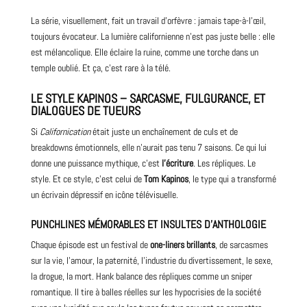
La série, visuellement, fait un travail d’orfèvre : jamais tape-à-l’œil,
toujours évocateur. La lumière californienne n’est pas juste belle : elle
est mélancolique. Elle éclaire la ruine, comme une torche dans un
temple oublié. Et ça, c’est rare à la télé.
LE STYLE KAPINOS – SARCASME, FULGURANCE, ET
DIALOGUES DE TUEURS
Si
Californication
était juste un enchaînement de culs et de
breakdowns émotionnels, elle n’aurait pas tenu 7 saisons. Ce qui lui
donne une puissance mythique, c’est
l’écriture
. Les répliques. Le
style. Et ce style, c’est celui de
Tom Kapinos
, le type qui a transformé
un écrivain dépressif en icône télévisuelle.
PUNCHLINES MÉMORABLES ET INSULTES D’ANTHOLOGIE
Chaque épisode est un
festival
de
one-liners brillants
, de sarcasmes
sur la vie, l’amour, la paternité, l’industrie du divertissement, le sexe,
la drogue, la mort. Hank balance des répliques comme un sniper
romantique. Il tire à balles réelles sur les hypocrisies de la société