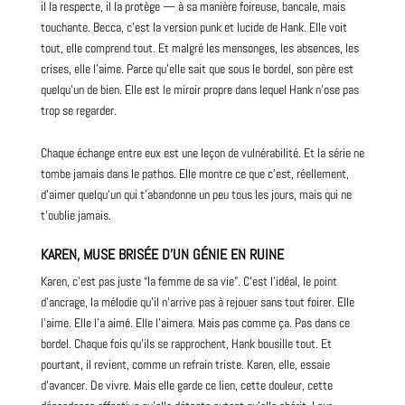
il la respecte, il la protège — à sa manière foireuse, bancale, mais
touchante. Becca, c’est la version punk et lucide de Hank. Elle voit
tout, elle comprend tout. Et malgré les mensonges, les absences, les
crises, elle l’aime. Parce qu’elle sait que sous le bordel, son père est
quelqu’un de bien. Elle est le miroir propre dans lequel Hank n’ose pas
trop se regarder.
Chaque échange entre eux est une leçon de vulnérabilité. Et la série ne
tombe jamais dans le pathos. Elle montre ce que c’est, réellement,
d’aimer quelqu’un qui t’abandonne un peu tous les jours, mais qui ne
t’oublie jamais.
KAREN, MUSE BRISÉE D’UN GÉNIE EN RUINE
Karen, c’est pas juste “la femme de sa vie”. C’est l’idéal, le point
d’ancrage, la mélodie qu’il n’arrive pas à rejouer sans tout foirer. Elle
l’aime. Elle l’a aimé. Elle l’aimera. Mais pas comme ça. Pas dans ce
bordel. Chaque fois qu’ils se rapprochent, Hank bousille tout. Et
pourtant, il revient, comme un refrain triste. Karen, elle, essaie
d’avancer. De vivre. Mais elle garde ce lien, cette douleur, cette