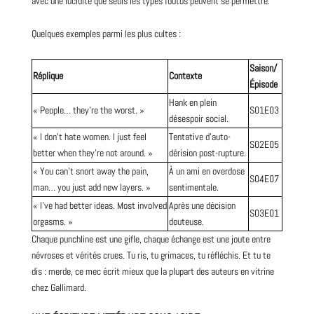
avec une lucidité que seuls les types foutus peuvent se permettre.
Quelques exemples parmi les plus cultes :
Saison/
Réplique
Contexte
Épisode
Hank en plein
« People… they’re the worst. »
S01E03
désespoir social.
« I don’t hate women. I just feel
Tentative d’auto-
S02E05
better when they’re not around. »
dérision post-rupture.
« You can’t snort away the pain,
À un ami en overdose
S04E07
man… you just add new layers. »
sentimentale.
« I’ve had better ideas. Most involved
Après une décision
S03E01
orgasms. »
douteuse.
Chaque punchline est une gifle, chaque échange est une joute entre
névroses et vérités crues. Tu ris, tu grimaces, tu réfléchis. Et tu te
dis : merde, ce mec écrit mieux que la plupart des auteurs en vitrine
chez Gallimard.