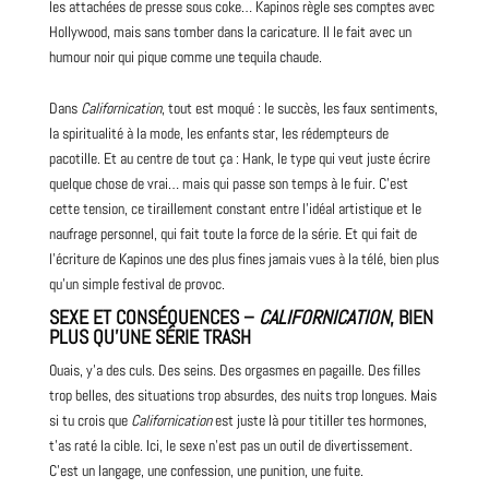
les attachées de
presse
sous coke… Kapinos règle ses comptes avec
Hollywood, mais sans tomber dans la caricature. Il le fait avec un
humour noir qui pique comme une tequila chaude.
Dans
Californication
, tout est moqué : le succès, les faux sentiments,
la spiritualité à la mode, les enfants star, les rédempteurs de
pacotille. Et au centre de tout ça : Hank, le type qui veut juste écrire
quelque chose de vrai… mais qui passe son temps à le fuir. C’est
cette tension, ce tiraillement constant entre l’idéal artistique et le
naufrage personnel, qui fait toute la force de la série. Et qui fait de
l’écriture de Kapinos une des plus fines jamais vues à la télé, bien plus
qu’un simple festival de provoc.
SEXE ET CONSÉQUENCES –
CALIFORNICATION
, BIEN
PLUS QU’UNE SÉRIE TRASH
Ouais, y’a des culs. Des seins. Des orgasmes en pagaille. Des filles
trop belles, des situations trop absurdes, des nuits trop longues. Mais
si tu crois que
Californication
est juste là pour titiller tes hormones,
t’as raté la cible. Ici, le sexe n’est pas un outil de divertissement.
C’est un langage, une confession, une punition, une fuite.