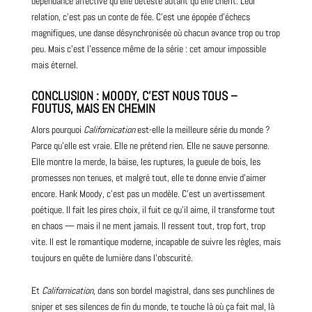
dépendance affective qu’elle déteste autant qu’elle chérit. Leur
relation, c’est pas un conte de fée. C’est une épopée d’échecs
magnifiques, une danse désynchronisée où chacun avance trop ou trop
peu. Mais c’est l’essence même de la série : cet amour impossible
mais éternel.
CONCLUSION : MOODY, C’EST NOUS TOUS –
FOUTUS, MAIS EN CHEMIN
Alors pourquoi
Californication
est-elle la meilleure série du monde ?
Parce qu’elle est vraie. Elle ne prétend rien. Elle ne sauve personne.
Elle montre la merde, la baise, les ruptures, la gueule de bois, les
promesses non tenues, et malgré tout, elle te donne envie d’aimer
encore. Hank Moody, c’est pas un modèle. C’est un avertissement
poétique. Il fait les pires choix, il fuit ce qu’il aime, il transforme tout
en chaos — mais il ne ment jamais. Il ressent tout, trop fort, trop
vite. Il est le romantique moderne, incapable de suivre les règles, mais
toujours en quête de lumière dans l’obscurité.
Et
Californication
, dans son bordel magistral, dans ses punchlines de
sniper et ses silences de fin du monde, te touche là où ça fait mal, là