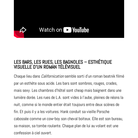
LES BARS, LES RUES, LES BAGNOLES – ESTHÉTIQUE
VISUELLE D’UN ROMAN TÉLÉVISUEL
Chaque lieu dans
Californication
semble sorti d’un roman beatnik filmé
par un esthète sous acide. Les bars sont sombres, rouges, crades,
mais sexy. Les chambres d’hôtel sont cheap mais baignent dans une
lumière dorée. Les rues de L.A. sont vides à l’aube, pleines de néons la
nuit, comme si le monde entier était toujours entre deux scènes de
fin. Et puis il y a les voitures. Hank conduit sa vieille Porsche
cabossée comme un cow-boy son cheval boiteux. Elle est son bureau,
sa
maison
, sa tombe roulante. Chaque plan de lui au volant est une
confession à ciel ouvert.