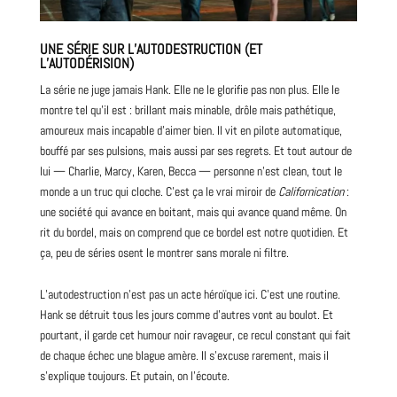
UNE SÉRIE SUR L’AUTODESTRUCTION (ET
L’AUTODÉRISION)
La série ne juge jamais Hank. Elle ne le glorifie pas non plus. Elle le
montre
tel qu’il est : brillant mais minable, drôle mais pathétique,
amoureux mais incapable d’aimer bien. Il vit en pilote automatique,
bouffé par ses pulsions, mais aussi par ses regrets. Et tout autour de
lui — Charlie, Marcy, Karen, Becca — personne n’est clean, tout le
monde a un truc qui cloche. C’est ça le vrai miroir de
Californication
:
une société qui avance en boitant, mais qui avance quand même. On
rit du bordel, mais on comprend que ce bordel est notre quotidien. Et
ça, peu de séries osent le montrer sans morale ni filtre.
L’autodestruction n’est pas un acte héroïque ici. C’est une routine.
Hank se détruit tous les jours comme d’autres vont au boulot. Et
pourtant, il garde cet humour noir ravageur, ce recul constant qui fait
de chaque échec une blague amère. Il s’excuse rarement, mais il
s’explique toujours. Et putain, on l’écoute.