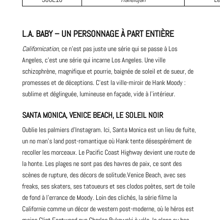
L.A. BABY – UN PERSONNAGE À PART ENTIÈRE
Californication
, ce n’est pas juste une série qui se passe à Los
Angeles, c’est une série qui incarne Los Angeles. Une ville
schizophrène, magnifique et pourrie, baignée de soleil et de sueur, de
promesses et de déceptions. C’est la ville-miroir de Hank Moody :
sublime et déglinguée, lumineuse en façade, vide à l’intérieur.
SANTA MONICA, VENICE BEACH, LE SOLEIL NOIR
Oublie les palmiers d’Instagram. Ici, Santa Monica est un lieu de fuite,
un no man’s land post-romantique où Hank tente désespérément de
recoller les morceaux. Le Pacific Coast Highway devient une route de
la honte. Les plages ne sont pas des havres de paix, ce sont des
scènes de rupture, des décors de solitude.Venice Beach, avec ses
freaks, ses skaters, ses tatoueurs et ses clodos poètes, sert de toile
de fond à l’errance de Moody. Loin des clichés, la série filme la
Californie comme un décor de western post-moderne, où le héros est
moins Clint Eastwood que Charles Bukowski à vélo, la clope au bec.