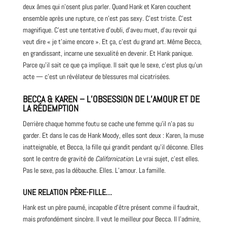
deux âmes qui n’osent plus parler. Quand Hank et Karen couchent
ensemble après une rupture, ce n’est pas sexy. C’est triste. C’est
magnifique. C’est une tentative d’oubli, d’aveu muet, d’au revoir qui
veut dire « je t’aime encore ». Et ça, c’est du grand art. Même Becca,
en grandissant, incarne une sexualité en devenir. Et Hank panique.
Parce qu’il sait ce que ça implique. Il sait que le sexe, c’est plus qu’un
acte — c’est un révélateur de blessures mal cicatrisées.
BECCA & KAREN – L’OBSESSION DE L’AMOUR ET DE
LA RÉDEMPTION
Derrière chaque homme foutu se cache une femme qu’il n’a pas su
garder. Et dans le cas de Hank Moody, elles sont deux : Karen, la muse
inatteignable, et Becca, la fille qui grandit pendant qu’il déconne. Elles
sont le centre de gravité de
Californication
. Le vrai sujet, c’est elles.
Pas le sexe, pas la débauche. Elles. L’amour. La famille.
UNE RELATION PÈRE-FILLE…
Hank est un père paumé, incapable d’être présent comme il faudrait,
mais profondément sincère. Il veut le meilleur pour Becca. Il l’admire,