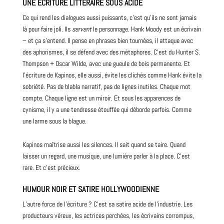
UNE ÉCRITURE LITTÉRAIRE SOUS ACIDE
Ce qui rend les dialogues aussi puissants, c’est qu’ils ne sont jamais
là pour faire joli. Ils
servent
le personnage. Hank Moody est un écrivain
– et ça s’entend. Il pense en phrases bien tournées, il attaque avec
des aphorismes, il se défend avec des métaphores. C’est du Hunter S.
Thompson + Oscar Wilde, avec une gueule de bois permanente. Et
l’écriture de Kapinos, elle aussi, évite les clichés comme Hank évite la
sobriété. Pas de blabla narratif, pas de lignes inutiles. Chaque mot
compte. Chaque ligne est un miroir. Et sous les apparences de
cynisme, il y a une tendresse étouffée qui déborde parfois. Comme
une larme sous la blague.
Kapinos maîtrise aussi les silences. Il sait quand se taire. Quand
laisser un regard, une musique, une lumière parler à la place. C’est
rare. Et c’est précieux.
HUMOUR NOIR ET SATIRE HOLLYWOODIENNE
L’autre force de l’écriture ? C’est sa satire acide de l’industrie. Les
producteurs véreux, les actrices perchées, les écrivains corrompus,