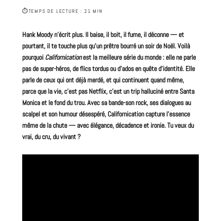
⏱
TEMPS DE LECTURE : 21 MIN
Hank Moody n’écrit plus. Il baise, il boit, il fume, il déconne — et
pourtant, il te touche plus qu’un prêtre bourré un soir de Noël. Voilà
pourquoi
Californication
est la meilleure série du monde : elle ne parle
pas de super-héros, de flics tordus ou d’ados en quête d’identité. Elle
parle de ceux qui ont déjà merdé, et qui continuent quand même,
parce que la vie, c’est pas
Netflix
, c’est un trip halluciné entre Santa
Monica et le fond du trou. Avec sa
bande-son rock
, ses dialogues au
scalpel et son humour désespéré, Californication capture l’essence
même de la chute — avec élégance, décadence et ironie. Tu veux du
vrai, du cru, du vivant ?