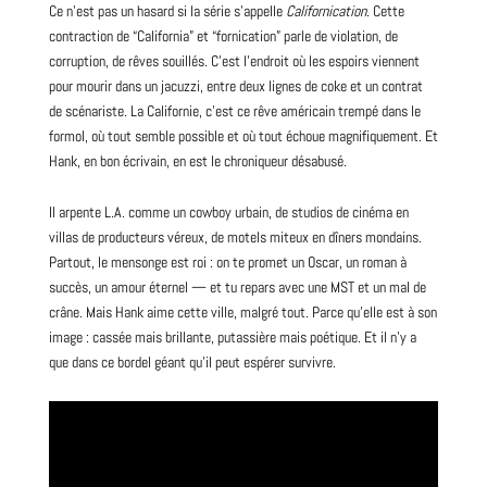
Ce n’est pas un hasard si la série s’appelle
Californication
. Cette
contraction de “California” et “fornication” parle de violation, de
corruption, de rêves souillés. C’est l’endroit où les espoirs viennent
pour mourir dans un jacuzzi, entre deux lignes de coke et un contrat
de scénariste. La Californie, c’est ce rêve américain trempé dans le
formol, où tout semble possible et où tout échoue magnifiquement. Et
Hank, en bon écrivain, en est le chroniqueur désabusé.
Il arpente L.A. comme un cowboy urbain, de studios de cinéma en
villas de producteurs véreux, de motels miteux en dîners mondains.
Partout, le mensonge est roi : on te promet un Oscar, un
roman
à
succès, un amour éternel — et tu repars avec une MST et un mal de
crâne. Mais Hank aime cette ville, malgré tout. Parce qu’elle est à son
image : cassée mais brillante, putassière mais poétique. Et il n’y a
que dans ce bordel géant qu’il peut espérer survivre.