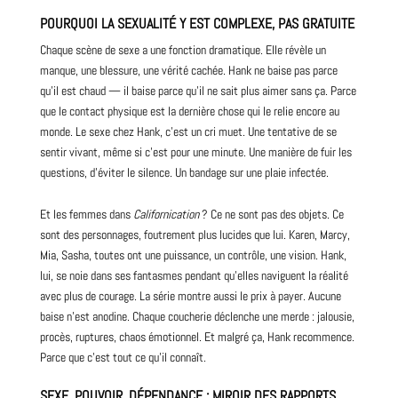
POURQUOI LA SEXUALITÉ Y EST COMPLEXE, PAS GRATUITE
Chaque scène de sexe a une fonction dramatique. Elle révèle un
manque, une blessure, une vérité cachée. Hank ne baise pas parce
qu’il est chaud — il baise parce qu’il ne sait plus aimer sans ça. Parce
que le contact physique est la dernière chose qui le relie encore au
monde. Le sexe chez Hank, c’est un cri muet. Une tentative de se
sentir vivant, même si c’est pour une minute. Une manière de fuir les
questions, d’éviter le silence. Un bandage sur une plaie infectée.
Et les femmes dans
Californication
? Ce ne sont pas des objets. Ce
sont des personnages, foutrement plus lucides que lui. Karen, Marcy,
Mia, Sasha, toutes ont une puissance, un contrôle, une vision. Hank,
lui, se noie dans ses fantasmes pendant qu’elles naviguent la réalité
avec plus de courage. La série montre aussi le prix à payer. Aucune
baise n’est anodine. Chaque coucherie déclenche une merde : jalousie,
procès, ruptures, chaos émotionnel. Et malgré ça, Hank recommence.
Parce que c’est tout ce qu’il connaît.
SEXE, POUVOIR, DÉPENDANCE : MIROIR DES RAPPORTS