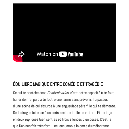
ÉQUILIBRE MAGIQUE ENTRE COMÉDIE ET TRAGÉDIE
Ce qui te scotche dans
Californication
, c’est cette capacité à te faire
hurler de rire, puis à te foutre une larme sans prévenir. Tu passes
d’une scène de cul absurde à une engueulade père-fille qui te démonte.
De la drague foireuse à une crise existentielle en
voiture
. Et tout ça
en deux répliques bien senties et trois silences bien posés. C’est là
que Kapinos fait très fort. Il ne joue jamais la carte du mélodrame. Il