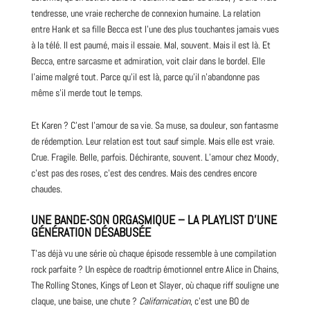
tendresse, une vraie recherche de connexion humaine. La relation
entre Hank et sa fille Becca est l’une des plus touchantes jamais vues
à la télé. Il est paumé, mais il essaie. Mal, souvent. Mais il est là. Et
Becca, entre sarcasme et admiration, voit clair dans le bordel. Elle
l’aime malgré tout. Parce qu’il est là, parce qu’il n’abandonne pas
même s’il merde tout le temps.
Et Karen ? C’est l’amour de sa vie. Sa
muse
, sa douleur, son fantasme
de rédemption. Leur relation est tout sauf simple. Mais elle est vraie.
Crue. Fragile. Belle, parfois. Déchirante, souvent. L’amour chez Moody,
c’est pas des roses, c’est des cendres. Mais des cendres encore
chaudes.
UNE BANDE-SON ORGASMIQUE – LA PLAYLIST D’UNE
GÉNÉRATION DÉSABUSÉE
T’as déjà vu une série où chaque épisode ressemble à une compilation
rock
parfaite ? Un espèce de roadtrip émotionnel entre Alice in Chains,
The
Rolling Stones
, Kings of Leon et
Slayer
, où chaque riff souligne une
claque, une baise, une chute ?
Californication
, c’est une BO de