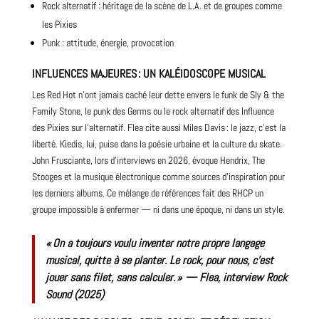
Rock alternatif : héritage de la scène de L.A. et de groupes comme
les
Pixies
Punk : attitude, énergie, provocation
INFLUENCES MAJEURES : UN KALÉIDOSCOPE MUSICAL
Les Red Hot n’ont jamais caché leur dette envers le funk de Sly & the
Family Stone, le punk des Germs ou le rock alternatif des
Influence
des Pixies sur l’alternatif
. Flea cite aussi
Miles
Davis : le
jazz
, c’est la
liberté. Kiedis, lui, puise dans la poésie urbaine et la culture du skate.
John Frusciante, lors d’interviews en 2026, évoque Hendrix, The
Stooges et la musique électronique comme sources d’inspiration pour
les derniers albums. Ce mélange de références fait des RHCP un
groupe impossible à enfermer — ni dans une époque, ni dans un style.
« On a toujours voulu inventer notre propre langage
musical, quitte à se planter. Le rock, pour nous, c’est
jouer sans filet, sans calculer. » —
Flea,
interview
Rock
Sound (2025)