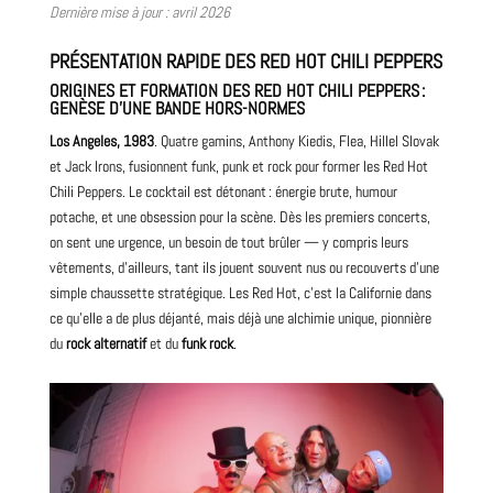
Dernière mise à jour : avril
2026
PRÉSENTATION RAPIDE DES RED HOT CHILI PEPPERS
ORIGINES ET FORMATION DES RED HOT CHILI PEPPERS :
GENÈSE D’UNE BANDE HORS-NORMES
Los Angeles, 1983
. Quatre gamins, Anthony Kiedis, Flea, Hillel Slovak
et Jack Irons, fusionnent funk,
punk
et rock pour former les Red Hot
Chili Peppers. Le cocktail est détonant : énergie brute, humour
potache, et une obsession pour la scène. Dès les premiers
concerts
,
on sent une urgence, un besoin de tout brûler — y compris leurs
vêtements, d’ailleurs, tant ils jouent souvent nus ou recouverts d’une
simple chaussette stratégique. Les Red Hot, c’est la Californie dans
ce qu’elle a de plus déjanté, mais déjà une alchimie unique, pionnière
du
rock alternatif
et du
funk rock
.