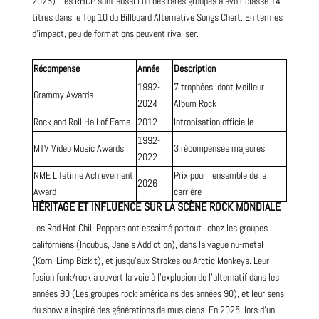
2026). Les RHCP sont aussi l’un des rares groupes à avoir classé 14
titres dans le
Top
10 du Billboard Alternative Songs Chart. En termes
d’impact, peu de formations peuvent rivaliser.
Récompense
Année
Description
1992-
7 trophées, dont Meilleur
Grammy Awards
2024
Album Rock
Rock and Roll Hall of Fame
2012
Intronisation officielle
1992-
MTV Video Music Awards
3 récompenses majeures
2022
NME Lifetime Achievement
Prix pour l’ensemble de la
2026
Award
carrière
HÉRITAGE ET INFLUENCE SUR LA SCÈNE ROCK MONDIALE
Les Red Hot Chili Peppers ont essaimé partout : chez les groupes
californiens (Incubus, Jane’s Addiction), dans la vague nu-metal
(
Korn
,
Limp Bizkit
), et jusqu’aux Strokes ou Arctic Monkeys. Leur
fusion funk/rock a ouvert la voie à l’explosion de l’alternatif dans les
années
90
(
Les groupes rock américains des années 90
), et leur sens
du show a inspiré des générations de musiciens. En 2025, lors d’un