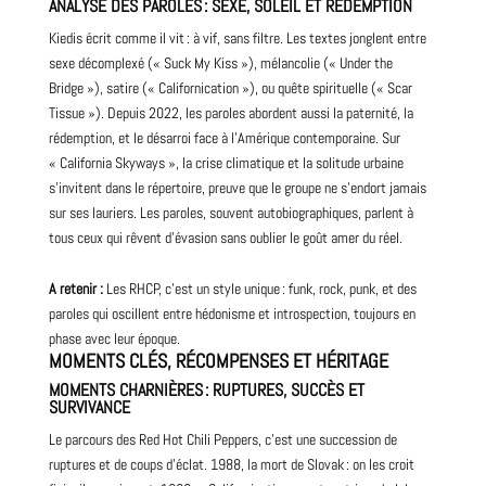
ANALYSE DES PAROLES : SEXE, SOLEIL ET RÉDEMPTION
Kiedis écrit comme il vit : à vif, sans filtre. Les textes jonglent entre
sexe décomplexé (« Suck My
Kiss
»), mélancolie (« Under the
Bridge »), satire (« Californication »), ou quête spirituelle (« Scar
Tissue »). Depuis 2022, les paroles abordent aussi la paternité, la
rédemption, et le désarroi face à l’Amérique contemporaine. Sur
« California Skyways », la crise climatique et la solitude urbaine
s’invitent dans le répertoire, preuve que le groupe ne s’endort jamais
sur ses lauriers. Les paroles, souvent autobiographiques, parlent à
tous ceux qui rêvent d’évasion sans oublier le goût amer du réel.
A retenir :
Les RHCP, c’est un style unique : funk, rock, punk, et des
paroles qui oscillent entre hédonisme et introspection, toujours en
phase avec leur époque.
MOMENTS CLÉS, RÉCOMPENSES ET HÉRITAGE
MOMENTS CHARNIÈRES : RUPTURES, SUCCÈS ET
SURVIVANCE
Le parcours des Red Hot Chili Peppers, c’est une succession de
ruptures et de coups d’éclat. 1988, la mort de Slovak : on les croit