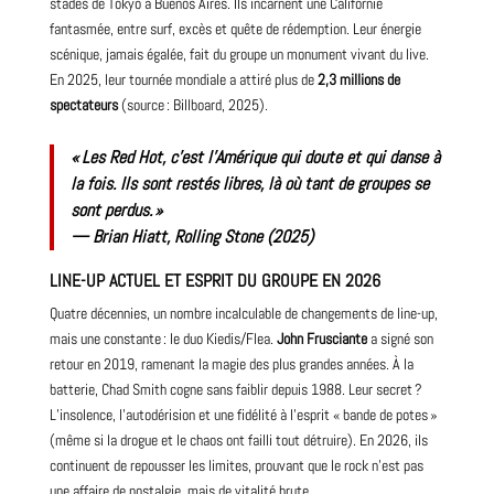
stades de Tokyo à Buenos Aires. Ils incarnent une Californie
fantasmée, entre surf, excès et quête de rédemption. Leur énergie
scénique, jamais égalée, fait du groupe un monument vivant du live.
En
2025
, leur tournée mondiale a attiré plus de
2,3 millions de
spectateurs
(source : Billboard, 2025).
« Les Red Hot, c’est l’Amérique qui doute et qui danse à
la fois. Ils sont restés libres, là où tant de groupes se
sont perdus. »
—
Brian Hiatt, Rolling Stone (2025)
LINE-UP ACTUEL ET ESPRIT DU GROUPE EN 2026
Quatre décennies, un nombre incalculable de changements de line-up,
mais une constante : le duo Kiedis/Flea.
John Frusciante
a signé son
retour en 2019, ramenant la magie des plus grandes années. À la
batterie, Chad
Smith
cogne sans faiblir depuis 1988. Leur secret ?
L’insolence, l’autodérision et une fidélité à l’esprit « bande de potes »
(même si la drogue et le chaos ont failli tout détruire). En 2026, ils
continuent de repousser les limites, prouvant que le rock n’est pas
une affaire de nostalgie, mais de vitalité brute.