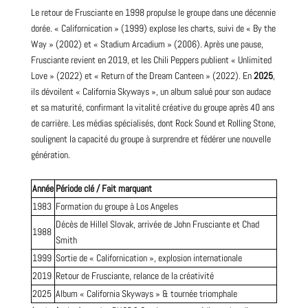
Le retour de Frusciante en 1998 propulse le groupe dans une décennie
dorée. « Californication » (1999) explose les charts, suivi de « By the
Way » (2002) et « Stadium Arcadium » (2006). Après une pause,
Frusciante revient en 2019, et les Chili Peppers publient « Unlimited
Love » (2022) et « Return of the
Dream
Canteen » (2022). En
2025
,
ils dévoilent « California Skyways », un album salué pour son audace
et sa maturité, confirmant la vitalité créative du groupe après 40 ans
de carrière. Les médias spécialisés, dont Rock Sound et Rolling Stone,
soulignent la capacité du groupe à surprendre et fédérer une nouvelle
génération.
Année
Période clé / Fait marquant
1983
Formation du groupe à Los Angeles
Décès de Hillel Slovak, arrivée de John Frusciante et Chad
1988
Smith
1999
Sortie de « Californication », explosion internationale
2019
Retour de Frusciante, relance de la créativité
2025
Album « California Skyways » & tournée triomphale