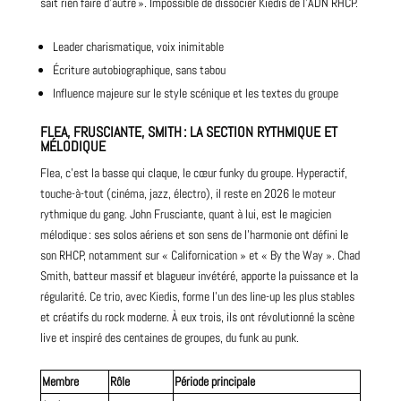
sait rien faire d’autre ». Impossible de dissocier Kiedis de l’ADN RHCP.
Leader charismatique, voix inimitable
Écriture autobiographique, sans tabou
Influence majeure sur le style scénique et les textes du groupe
FLEA, FRUSCIANTE, SMITH : LA SECTION RYTHMIQUE ET
MÉLODIQUE
Flea, c’est la basse qui claque, le cœur funky du groupe. Hyperactif,
touche-à-tout (cinéma, jazz, électro), il reste en 2026 le moteur
rythmique du gang. John Frusciante, quant à lui, est le magicien
mélodique : ses solos aériens et son sens de l’harmonie ont défini le
son RHCP, notamment sur « Californication » et « By the Way ». Chad
Smith, batteur massif et blagueur invétéré, apporte la puissance et la
régularité. Ce trio, avec Kiedis, forme l’un des line-up les plus stables
et créatifs du rock moderne. À eux trois, ils ont révolutionné la scène
live et inspiré des centaines de groupes, du funk au punk.
Membre
Rôle
Période principale