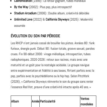
Californication
(1999) : Le retour gagnant, tubes mondiaux
By the Way
(2002) : Plus
pop
, plus introspectif
Stadium Arcadium
(2006) : Double album, créativité débridée
Unlimited Love
(2022) &
California Skyways
(2025) : Modernité
assumée
ÉVOLUTION DU SON PAR PÉRIODE
Les RHCP n’ont jamais cessé de brouiller les pistes. Années 80 : funk
furieux, énergie punk. Début 90 : fusion totale, groove sexuel, paroles
crues. Fin 90-début 2000 : virage mélodique, introspection, tubes
radiophoniques. 2020-2026 : retour aux racines, mais avec une
maturité et un goût pour la nostalgie acidulée. Le groupe navigue
entre expérimentation et fidélité à ses bases, flirtant parfois avec la
pop, parfois avec le psychédélisme ou le hip-hop. Selon Pitchfork
(2026), « California Skyways réinvente le son du groupe sans renier
l’essence Red Hot, preuve d’une créativité intacte après 40 ans. »
Ventes
Album
Année
Particularité
mondiales