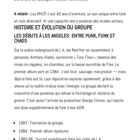
A retenir :
Les RHCP, c’est 40 ans d’aventure, un son unique entre funk
et rock alternatif, et une capacité rare à soulever des stades entiers.
HISTOIRE ET ÉVOLUTION DU GROUPE
LES DÉBUTS À LOS ANGELES : ENTRE PUNK, FUNK ET
CHAOS
Sur la scène
underground
de L.A, les Red Hot ne ressemblent à
personne. Anthony Kiedis, surnommé « Tony Flow », balance des
rimes mi-rappées, mi-chantées, sur la basse survoltée de Flea. Le
premier
album
sort en 1984 : c’est brut, sauvage, mal produit — mais
déjà la folie est là. Leur réputation explose rapidement, grâce à des
shows où la nudité rivalise avec l’énergie. Le groupe devient la
mascotte d’une jeunesse qui refuse le formatage et réclame du
groove. C’est aussi l’arrivée du
producteur
George Clinton, qui injecte
une dose supplémentaire de funk à leur ADN.
1983 : Formation du groupe
1984 : Premier album éponyme
1985-86 : Succès grandissant dans les clubs de L.A.