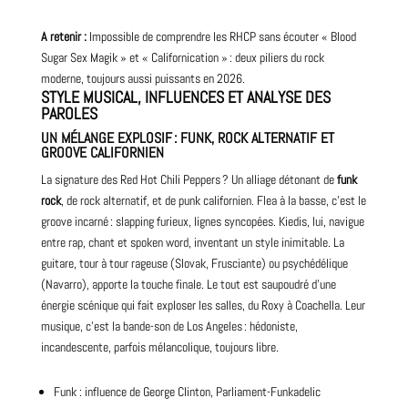
A retenir :
Impossible de comprendre les RHCP sans écouter « Blood
Sugar Sex Magik » et « Californication » : deux piliers du rock
moderne, toujours aussi puissants en 2026.
STYLE MUSICAL, INFLUENCES ET ANALYSE DES
PAROLES
UN MÉLANGE EXPLOSIF : FUNK, ROCK ALTERNATIF ET
GROOVE CALIFORNIEN
La signature des Red Hot Chili Peppers ? Un alliage détonant de
funk
rock
, de rock alternatif, et de punk californien. Flea à la basse, c’est le
groove incarné : slapping furieux, lignes syncopées. Kiedis, lui, navigue
entre
rap
, chant et spoken word, inventant un style inimitable. La
guitare
, tour à tour rageuse (Slovak, Frusciante) ou psychédélique
(Navarro), apporte la touche finale. Le tout est saupoudré d’une
énergie scénique qui fait exploser les salles, du Roxy à Coachella. Leur
musique, c’est la
bande-son
de Los Angeles : hédoniste,
incandescente, parfois mélancolique, toujours libre.
Funk : influence de George Clinton, Parliament-Funkadelic