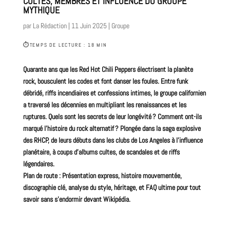
CULTES, MEMBRES ET INFLUENCE DU GROUPE
MYTHIQUE
par
La Rédaction
|
11 Juin 2025
|
Groupe
⏱
TEMPS DE LECTURE : 18 MIN
Quarante ans que les
Red Hot
Chili Peppers électrisent la planète
rock
, bousculent les codes et font danser les foules. Entre funk
débridé, riffs incendiaires et confessions intimes, le
groupe
californien
a traversé les décennies en multipliant les renaissances et les
ruptures. Quels sont les secrets de leur longévité ? Comment ont-ils
marqué l’histoire du rock alternatif ? Plongée dans la saga explosive
des RHCP, de leurs débuts dans les clubs de Los Angeles à l’influence
planétaire, à coups d’albums cultes, de scandales et de riffs
légendaires.
Plan de route : Présentation express, histoire mouvementée,
discographie clé, analyse du style, héritage, et FAQ ultime pour tout
savoir sans s’endormir devant Wikipédia.