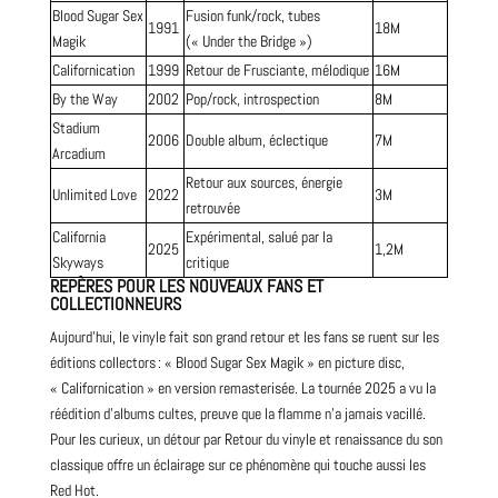
Blood
Sugar Sex
Fusion funk/rock, tubes
1991
18M
Magik
(« Under the Bridge »)
Californication
1999
Retour de Frusciante, mélodique
16M
By the Way
2002
Pop/rock, introspection
8M
Stadium
2006
Double album, éclectique
7M
Arcadium
Retour aux sources, énergie
Unlimited Love
2022
3M
retrouvée
California
Expérimental, salué par la
2025
1,2M
Skyways
critique
REPÈRES POUR LES NOUVEAUX FANS ET
COLLECTIONNEURS
Aujourd’hui, le vinyle fait son grand retour et les fans se ruent sur les
éditions collectors : « Blood Sugar Sex Magik » en picture disc,
« Californication » en version remasterisée. La tournée 2025 a vu la
réédition d’albums cultes, preuve que la flamme n’a jamais vacillé.
Pour les curieux, un détour par
Retour du vinyle et renaissance du son
classique
offre un éclairage sur ce phénomène qui touche aussi les
Red Hot.