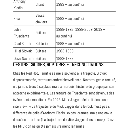
Anthony
Chant
1983 – aujourd’hui
Kiedis
Basse,
Flea
1983 – aujourd’hui
claviers
John
1988-1992, 1998-2009, 2019 –
Guitare
Frusciante
aujourd’hui
Chad Smith
Batterie
1988 – aujourd’hui
Hillel Slovak
Guitare
1983-1988
Dave Navarro
Guitare
1993-1998
DESTINS CROISÉS, RUPTURES ET RÉCONCILIATIONS
Chez les Red Hot, l’amitié se mêle souvent à la tragédie. Slovak,
disparu trop tôt, reste une ombre bienveillante. Navarro, génie torturé,
n’a jamais trouvé sa place mais a marqué l’histoire du groupe par son
approche expérimentale. Les retours de Frusciante sont devenus des
événements mondiaux. En 2025,
Mick Jagger
déclarait dans une
interview : « La trajectoire de
Mick Jagger
dans le rock n’est pas si
différente de celle d’Anthony Kiedis : excès, drames, mais une envie
de scène intacte » (
La trajectoire de Mick Jagger dans le rock
). Chez
les RHCP, on ne quitte jamais vraiment la famille.