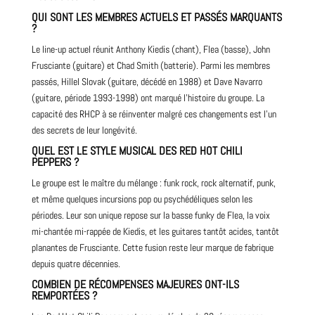
QUI SONT LES MEMBRES ACTUELS ET PASSÉS MARQUANTS
?
Le line-up actuel réunit Anthony Kiedis (chant), Flea (basse), John
Frusciante (guitare) et Chad Smith (batterie). Parmi les membres
passés, Hillel Slovak (guitare, décédé en 1988) et Dave Navarro
(guitare, période 1993-1998) ont marqué l’histoire du groupe. La
capacité des RHCP à se réinventer malgré ces changements est l’un
des secrets de leur longévité.
QUEL EST LE STYLE MUSICAL DES RED HOT CHILI
PEPPERS ?
Le groupe est le maître du mélange : funk rock, rock alternatif, punk,
et même quelques incursions pop ou psychédéliques selon les
périodes. Leur son unique repose sur la basse funky de Flea, la voix
mi-chantée mi-rappée de Kiedis, et les guitares tantôt acides, tantôt
planantes de Frusciante. Cette fusion reste leur marque de fabrique
depuis quatre décennies.
COMBIEN DE RÉCOMPENSES MAJEURES ONT-ILS
REMPORTÉES ?