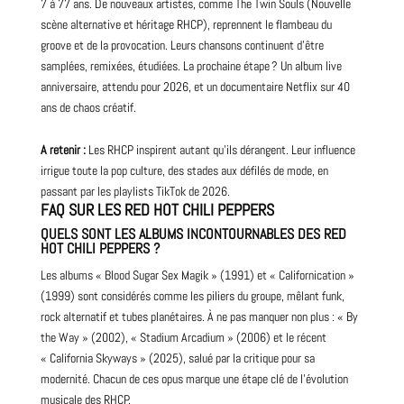
7 à 77 ans. De nouveaux artistes, comme The
Twin
Souls (
Nouvelle
scène alternative et héritage RHCP
), reprennent le flambeau du
groove et de la provocation. Leurs chansons continuent d’être
samplées, remixées, étudiées. La prochaine étape ? Un album live
anniversaire, attendu pour 2026, et un
documentaire
Netflix
sur 40
ans de chaos créatif.
A retenir :
Les RHCP inspirent autant qu’ils dérangent. Leur influence
irrigue toute la pop culture, des stades aux défilés de mode, en
passant par les playlists TikTok de 2026.
FAQ SUR LES RED HOT CHILI PEPPERS
QUELS SONT LES ALBUMS INCONTOURNABLES DES RED
HOT CHILI PEPPERS ?
Les albums « Blood Sugar Sex Magik » (1991) et « Californication »
(1999) sont considérés comme les piliers du groupe, mêlant funk,
rock alternatif et tubes planétaires. À ne pas manquer non plus : « By
the Way » (2002), « Stadium Arcadium » (2006) et le récent
« California Skyways » (2025), salué par la critique pour sa
modernité. Chacun de ces opus marque une étape clé de l’évolution
musicale des RHCP.