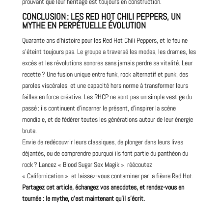
prouvant que leur héritage est toujours en construction.
CONCLUSION : LES RED HOT CHILI PEPPERS, UN
MYTHE EN PERPÉTUELLE ÉVOLUTION
Quarante ans d’histoire pour les Red Hot Chili Peppers, et le feu ne
s’éteint toujours pas. Le groupe a traversé les modes, les drames, les
excès et les révolutions sonores sans jamais perdre sa vitalité. Leur
recette ? Une fusion unique entre funk, rock alternatif et punk, des
paroles viscérales, et une capacité hors norme à transformer leurs
failles en force créative. Les RHCP ne sont pas un simple vestige du
passé : ils continuent d’incarner le présent, d’inspirer la scène
mondiale, et de fédérer toutes les générations autour de leur énergie
brute.
Envie de redécouvrir leurs classiques, de plonger dans leurs lives
déjantés, ou de comprendre pourquoi ils font partie du panthéon du
rock ? Lancez « Blood Sugar Sex Magik », réécoutez
« Californication », et laissez-vous contaminer par la fièvre Red Hot.
Partagez cet article, échangez vos anecdotes, et rendez-vous en
tournée : le mythe, c’est maintenant qu’il s’écrit.