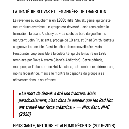
LA TRAGÉDIE SLOVAK ET LES ANNÉES DE TRANSITION
Le rêve vire au cauchemar en
1988
: Hillel Slovak, génial
guitariste
,
meurt d’une overdose. Le groupe est dévasté. Jack Irons quitte la
formation, laissant Anthony et Flea seuls au bord du gouffre. Ils
recrutent John Frusciante, prodige de 18 ans, et Chad Smith, batteur
au groove implacable. C’est le début d’une nouvelle ère. Mais
Frusciante, trop sensible à la célébrité, quitte le navire en 1992,
remplacé par Dave Navarro (Jane’s Addiction). Cette période,
marquée par l’album « One Hot Minute », est sombre, expérimentale,
moins fédératrice, mais elle
montre
la capacité du groupe à se
réinventer dans la souffrance.
« La mort de Slovak a été une fracture. Mais
paradoxalement, c’est dans la douleur que les Red Hot
ont trouvé leur force créatrice. » —
Nick Kent, NME
(2026)
FRUSCIANTE, RETOURS ET ALBUMS RÉCENTS (2019-2026)