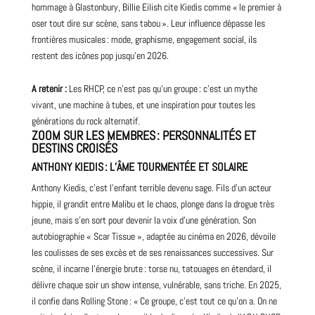
hommage à Glastonbury,
Billie Eilish
cite Kiedis comme « le premier à
oser tout dire sur scène, sans tabou ». Leur influence dépasse les
frontières musicales : mode, graphisme, engagement social, ils
restent des icônes pop jusqu’en 2026.
A retenir :
Les RHCP, ce n’est pas qu’un groupe : c’est un mythe
vivant, une machine à tubes, et une inspiration pour toutes les
générations du rock alternatif.
ZOOM SUR LES MEMBRES : PERSONNALITÉS ET
DESTINS CROISÉS
ANTHONY KIEDIS : L’ÂME TOURMENTÉE ET SOLAIRE
Anthony Kiedis, c’est l’enfant terrible devenu sage. Fils d’un acteur
hippie, il grandit entre Malibu et le chaos, plonge dans la drogue très
jeune, mais s’en sort pour devenir la voix d’une génération. Son
autobiographie « Scar Tissue », adaptée au cinéma en 2026, dévoile
les coulisses de ses excès et de ses renaissances successives. Sur
scène, il incarne l’énergie brute : torse
nu
, tatouages en étendard, il
délivre chaque soir un show intense, vulnérable, sans triche. En 2025,
il confie dans Rolling Stone : « Ce groupe, c’est tout ce qu’on a. On ne