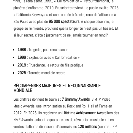
finis, ils renaissent. 1999, « Californication » : retour triomphal, la
planète s’enflamme. 2019, Frusciante revient : le public exulte. 2025,
« California Skyways » et une tournée brûlante, record d’affluence à
São Paulo avec plus de
95 000 spectateurs
. À chaque décennie, le
groupe se réinvente, prouvant que la longévité n’est pas un hasard. Et
si leur secret, c’était justement de ne jamais tourner en rond ?
1988 :
Tragédie, puis renaissance
1999 :
Explosion avec « Californication »
2019 :
Frusciante, le retour du fils prodigue
2025 :
Tournée mondiale record
RÉCOMPENSES MAJEURES ET RECONNAISSANCE
MONDIALE
Les chiffres donnent le tournis :
7 Grammy Awards
, 3 MTV Video
Music Awards, une intronisation au Rock and Roll Hall of Fame en
2012. En 2026, ils reçoivent un
Lifetime Achievement Award
lors des
NME Awards, saluant « quarante ans de révolution musicale ». Les
ventes d’albums dépassent désormais les
120 millions
(source : IFPI,