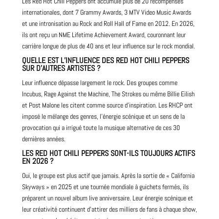
Les Red Hot Chili Peppers ont accumulé plus de 20 récompenses
internationales, dont 7 Grammy Awards, 3 MTV Video Music Awards
et une intronisation au Rock and Roll Hall of Fame en 2012. En 2026,
ils ont reçu un NME Lifetime Achievement Award, couronnant leur
carrière longue de plus de 40 ans et leur influence sur le rock mondial.
QUELLE EST L’INFLUENCE DES RED HOT CHILI PEPPERS
SUR D’AUTRES ARTISTES ?
Leur influence dépasse largement le rock. Des groupes comme
Incubus, Rage Against the Machine, The Strokes ou même Billie Eilish
et Post Malone les citent comme source d’inspiration. Les RHCP ont
imposé le mélange des genres, l’énergie scénique et un sens de la
provocation qui a irrigué toute la musique alternative de ces 30
dernières années.
LES RED HOT CHILI PEPPERS SONT-ILS TOUJOURS ACTIFS
EN 2026 ?
Oui, le groupe est plus actif que jamais. Après la sortie de « California
Skyways » en 2025 et une tournée mondiale à guichets fermés, ils
préparent un nouvel album live anniversaire. Leur énergie scénique et
leur créativité continuent d’attirer des milliers de fans à chaque show,