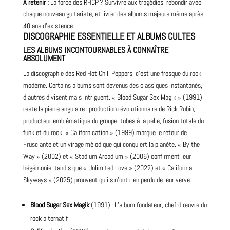
A retenir :
La force des RHCP ? Survivre aux tragédies, rebondir avec
chaque
nouveau
guitariste, et livrer des
albums
majeurs même après
40 ans d’existence.
DISCOGRAPHIE ESSENTIELLE ET ALBUMS CULTES
LES ALBUMS INCONTOURNABLES À CONNAÎTRE
ABSOLUMENT
La discographie des Red Hot Chili Peppers, c’est une fresque du rock
moderne. Certains albums sont devenus des classiques instantanés,
d’autres divisent mais intriguent. « Blood Sugar
Sex
Magik » (1991)
reste la pierre angulaire : production révolutionnaire de
Rick Rubin,
producteur emblématique du groupe
, tubes à la pelle, fusion totale du
funk et du rock. « Californication » (1999) marque le retour de
Frusciante et un virage mélodique qui conquiert la planète. « By the
Way » (2002) et « Stadium Arcadium » (2006) confirment leur
hégémonie, tandis que « Unlimited Love » (2022) et « California
Skyways » (2025) prouvent qu’ils n’ont rien perdu de leur verve.
Blood Sugar
Sex Magik
(1991) : L’album fondateur, chef-d’œuvre du
rock alternatif