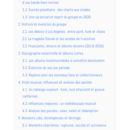
d’une bande hors-normes
1.2
Succès planétaire : des charts aux stades
1.3
Line-up actuel et esprit du groupe en 2026
2
Histoire et évolution du groupe
2.1
Les débuts à Los Angeles : entre punk, funk et chaos
2.2
La tragédie Slovak et les années de transition
2.3
Frusciante, retours et albums récents (2019-2026)
3
Discographie essentielle et albums cultes
3.1
Les albums incontournables à connaître absolument
3.2
Évolution du son par période
3.3
Repères pour les nouveaux fans et collectionneurs
4
Style musical, influences et analyse des paroles
4.1
Un mélange explosif : funk, rock alternatif et groove
californien
4.2
Influences majeures : un kaléidoscope musical
4.3
Analyse des paroles : sexe, soleil et rédemption
5
Moments clés, récompenses et héritage
5.1
Moments charnières : ruptures, succès et survivance