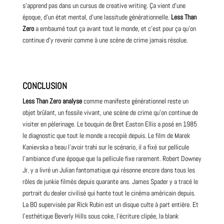
s’apprend pas dans un cursus de creative writing. Ça vient d’une
époque, d’un état mental, d’une lassitude générationnelle.
Less Than
Zero
a embaumé tout ça avant tout le monde, et c’est pour ça qu’on
continue d’y revenir comme à une scène de crime jamais résolue.
CONCLUSION
Less Than Zero analyse
comme manifeste générationnel reste un
objet brûlant, un fossile vivant, une scène de crime qu’on continue de
visiter en pèlerinage. Le bouquin de Bret Easton Ellis a posé en 1985
le diagnostic que tout le monde a recopié depuis. Le film de Marek
Kanievska a beau l’avoir trahi sur le scénario, il a fixé sur pellicule
l’ambiance d’une époque que la pellicule fixe rarement. Robert Downey
Jr. y a livré un Julian fantomatique qui résonne encore dans tous les
rôles de junkie filmés depuis quarante ans. James Spader y a tracé le
portrait du dealer civilisé qui hante tout le cinéma américain depuis.
La BO supervisée par Rick Rubin est un disque culte à part entière. Et
l’esthétique Beverly Hills sous coke, l’écriture clipée, la blank