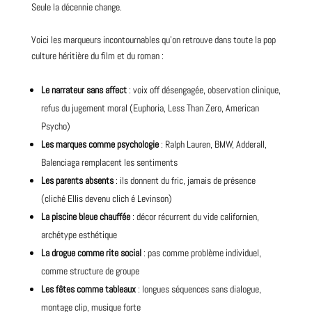
Seule la décennie change.
Voici les marqueurs incontournables qu’on retrouve dans toute la pop
culture héritière du film et du roman :
Le narrateur sans affect
: voix off désengagée, observation clinique,
refus du jugement moral (Euphoria, Less Than Zero, American
Psycho)
Les marques comme psychologie
: Ralph Lauren, BMW, Adderall,
Balenciaga remplacent les sentiments
Les parents absents
: ils donnent du fric, jamais de présence
(cliché Ellis devenu clich é Levinson)
La piscine bleue chauffée
: décor récurrent du vide californien,
archétype esthétique
La drogue comme rite social
: pas comme problème individuel,
comme structure de groupe
Les fêtes comme tableaux
: longues séquences sans dialogue,
montage clip, musique forte