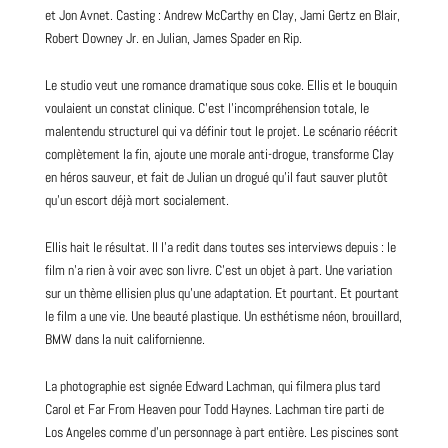
et Jon Avnet. Casting : Andrew McCarthy en Clay, Jami Gertz en Blair,
Robert Downey Jr. en Julian,
James
Spader en Rip.
Le studio veut une romance dramatique sous coke. Ellis et le bouquin
voulaient un constat clinique. C’est l’incompréhension totale, le
malentendu structurel qui va définir tout le projet. Le scénario réécrit
complètement la fin, ajoute une morale anti-drogue, transforme Clay
en héros sauveur, et fait de Julian un drogué qu’il faut sauver plutôt
qu’un escort déjà mort socialement.
Ellis hait le résultat. Il l’a redit dans toutes ses interviews depuis : le
film n’a rien à voir avec son livre. C’est un objet à part. Une variation
sur un thème ellisien plus qu’une adaptation. Et pourtant. Et pourtant
le film a une vie. Une beauté plastique. Un esthétisme néon, brouillard,
BMW dans la nuit californienne.
La photographie est signée Edward Lachman, qui filmera plus tard
Carol et Far From Heaven pour Todd Haynes. Lachman tire parti de
Los Angeles comme d’un personnage à part entière. Les piscines sont