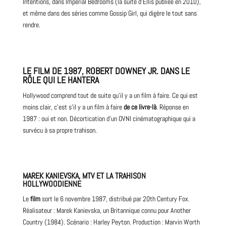
Intentions, dans Imperial Bedrooms (la suite d’Ellis publiée en 2010),
et même dans des séries comme Gossip Girl, qui digère le tout sans
rendre.
LE FILM DE 1987, ROBERT DOWNEY JR. DANS LE
RÔLE QUI LE HANTERA
Hollywood comprend tout de suite qu’il y a un film à faire. Ce qui est
moins clair, c’est s’il y a un film à faire
de ce livre-là
. Réponse en
1987 : oui et non. Décortication d’un OVNI cinématographique qui a
survécu à sa propre trahison.
MAREK KANIEVSKA, MTV ET LA TRAHISON
HOLLYWOODIENNE
Le
film
sort le 6 novembre 1987, distribué par 20th Century Fox.
Réalisateur : Marek Kanievska, un Britannique connu pour Another
Country (1984). Scénario : Harley Peyton. Production : Marvin Worth