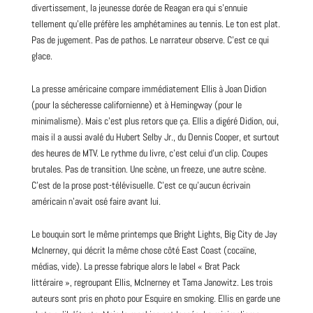
divertissement, la jeunesse dorée de Reagan era qui s’ennuie
tellement qu’elle préfère les amphétamines au tennis. Le ton est plat.
Pas de jugement. Pas de pathos. Le narrateur observe. C’est ce qui
glace.
La
presse
américaine compare immédiatement Ellis à Joan Didion
(pour la sécheresse californienne) et à Hemingway (pour le
minimalisme). Mais c’est plus retors que ça. Ellis a digéré Didion, oui,
mais il a aussi avalé du Hubert Selby Jr., du Dennis Cooper, et surtout
des heures de MTV. Le rythme du
livre
, c’est celui d’un clip. Coupes
brutales. Pas de transition. Une scène, un freeze, une autre scène.
C’est de la prose post-télévisuelle. C’est ce qu’aucun écrivain
américain n’avait osé faire avant lui.
Le bouquin sort le même printemps que Bright Lights, Big City de
Jay
McInerney, qui décrit la même chose côté East Coast (cocaïne,
médias, vide). La presse fabrique alors le label « Brat Pack
littéraire », regroupant Ellis, McInerney et Tama Janowitz. Les trois
auteurs sont pris en
photo
pour Esquire en smoking. Ellis en garde une