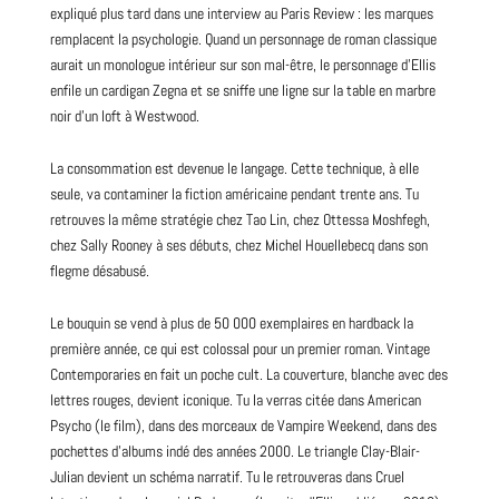
expliqué plus tard dans une
interview
au Paris Review : les marques
remplacent la psychologie. Quand un personnage de roman classique
aurait un monologue intérieur sur son mal-être, le personnage d’Ellis
enfile un cardigan Zegna et se sniffe une ligne sur la table en marbre
noir d’un loft à Westwood.
La consommation est devenue le langage. Cette technique, à elle
seule, va contaminer la fiction américaine pendant trente ans. Tu
retrouves la même stratégie chez Tao Lin, chez Ottessa Moshfegh,
chez Sally Rooney à ses débuts, chez Michel Houellebecq dans son
flegme désabusé.
Le bouquin se vend à plus de 50 000 exemplaires en hardback la
première année, ce qui est colossal pour un premier roman.
Vintage
Contemporaries en fait un poche cult. La couverture, blanche avec des
lettres rouges, devient iconique. Tu la verras citée dans
American
Psycho (le film), dans des morceaux de Vampire Weekend, dans des
pochettes d’albums indé des années
2000
. Le triangle Clay-Blair-
Julian devient un schéma narratif. Tu le retrouveras dans Cruel