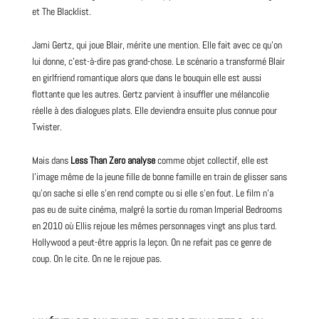
et The Blacklist.
Jami Gertz, qui joue Blair, mérite une mention. Elle fait avec ce qu’on
lui donne, c’est-à-dire pas grand-chose. Le scénario a transformé Blair
en girlfriend romantique alors que dans le bouquin elle est aussi
flottante que les autres. Gertz parvient à insuffler une mélancolie
réelle à des dialogues plats. Elle deviendra ensuite plus connue pour
Twister.
Mais dans
Less Than Zero analyse
comme objet collectif, elle est
l’image même de la jeune fille de bonne famille en
train
de glisser sans
qu’on sache si elle s’en rend compte ou si elle s’en fout. Le film n’a
pas eu de suite cinéma, malgré la sortie du roman Imperial Bedrooms
en 2010 où Ellis rejoue les mêmes personnages vingt ans plus tard.
Hollywood a peut-être appris la leçon. On ne refait pas ce genre de
coup. On le cite. On ne le rejoue pas.