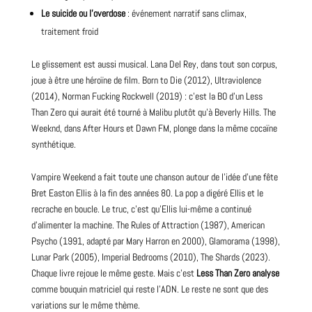
Le suicide ou l’overdose
: événement narratif sans climax,
traitement froid
Le glissement est aussi musical. Lana Del Rey, dans tout son corpus,
joue à être une héroïne de film. Born to Die (2012), Ultraviolence
(2014), Norman Fucking Rockwell (2019) : c’est la BO d’un Less
Than Zero qui aurait été tourné à Malibu plutôt qu’à Beverly Hills. The
Weeknd, dans After Hours et Dawn FM, plonge dans la même cocaïne
synthétique.
Vampire Weekend a fait toute une chanson autour de l’idée d’une fête
Bret Easton Ellis à la fin des années 80. La pop a digéré Ellis et le
recrache en boucle. Le truc, c’est qu’Ellis lui-même a continué
d’alimenter la machine. The Rules of Attraction (1987), American
Psycho (1991, adapté par Mary Harron en 2000), Glamorama (1998),
Lunar
Park
(2005), Imperial Bedrooms (2010), The Shards (2023).
Chaque livre rejoue le même geste. Mais c’est
Less Than Zero analyse
comme bouquin matriciel qui reste l’ADN. Le reste ne sont que des
variations sur le même thème.