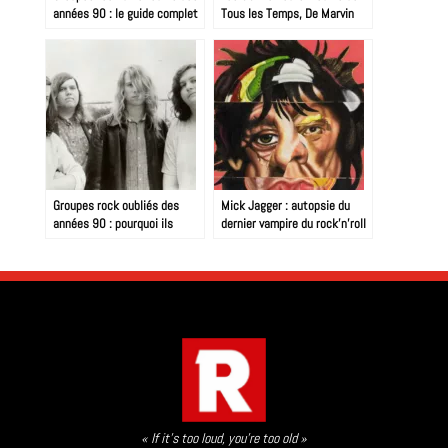
années 90 : le guide complet
Tous les Temps, De Marvin
Gaye à Nirvana : 60 Ans de
Révolutions Sonores
Groupes rock oubliés des
Mick Jagger : autopsie du
années 90 : pourquoi ils
dernier vampire du rock’n’roll
méritent mieux
« If it’s too loud, you’re too old »