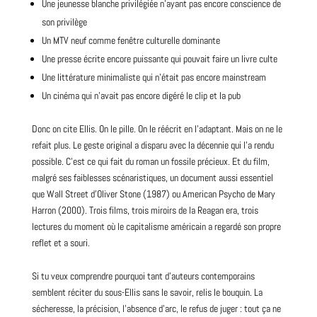
Une jeunesse blanche privilégiée n’ayant pas encore conscience de
son privilège
Un MTV neuf comme fenêtre culturelle dominante
Une presse écrite encore puissante qui pouvait faire un livre culte
Une littérature minimaliste qui n’était pas encore mainstream
Un cinéma qui n’avait pas encore digéré le clip et la pub
Donc on cite Ellis. On le pille. On le réécrit en l’adaptant. Mais on ne le
refait plus. Le geste
original
a disparu avec la décennie qui l’a rendu
possible. C’est ce qui fait du roman un fossile précieux. Et du film,
malgré ses faiblesses scénaristiques, un document aussi essentiel
que Wall Street d’Oliver Stone (1987) ou American Psycho de Mary
Harron (2000). Trois
films
, trois miroirs de la Reagan era, trois
lectures du moment où le capitalisme américain a regardé son propre
reflet et a souri.
Si tu veux comprendre pourquoi tant d’auteurs contemporains
semblent réciter du sous-Ellis sans le savoir, relis le bouquin. La
sécheresse, la précision, l’absence d’arc, le refus de juger : tout ça ne