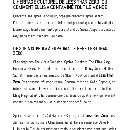
L’HÉRITAGE CULTUREL DE LESS THAN ZERO, OU
COMMENT ELLIS A CONTAMINÉ TOUT LE MONDE
Quarante ans après le bouquin, presque quarante après le film,
l’esthétique Ellis est partout. Tellement partout qu’on ne la voit plus.
Démontage froid d’un héritage qui s’étend de Sofia Coppola à Lana Del
Rey en passant par Sam Levinson.
DE SOFIA COPPOLA À EUPHORIA, LE GÈNE LESS THAN
ZERO
Si tu regardes The Virgin Suicides, Spring Breakers, The Bling Ring,
Euphoria, Skins UK, Cruel Intentions, Gossip Girl, Daisy Jones & The
Six, et même certaines saisons de Skam : tout ça vient d’
Less Than
Zero
. Pas comme influence vague. Comme matrice. Sofia Coppola, en
interview avec le New York Times en 2013 lors de la sortie de The
Bling Ring, citait Ellis comme une des trois ou quatre voix qui avaient
construit son regard sur la jeunesse riche américaine.
Spring Breakers (2012) d’Harmony Korine, c’est
Less Than Zero
plus
James Franco moins le Christmas spirit. Korine remplace Beverly
Hills par la Floride spring break, mais le squelette est identique : ados