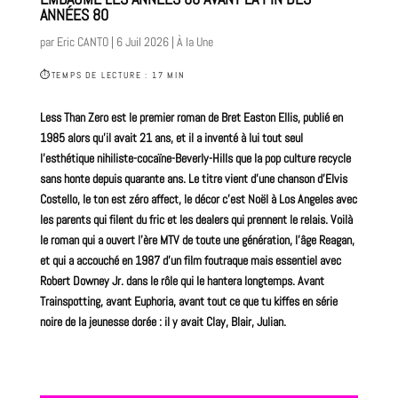
ANNÉES 80
par
Eric CANTO
|
6 Juil 2026
|
À la Une
⏱
TEMPS DE LECTURE : 17 MIN
Less Than Zero est le premier
roman
de Bret Easton Ellis, publié en
1985 alors qu’il avait 21 ans, et il a inventé à lui tout seul
l’esthétique nihiliste-cocaïne-Beverly-Hills que la
pop
culture recycle
sans honte depuis quarante ans. Le titre vient d’une chanson d’Elvis
Costello, le ton est zéro affect, le décor c’est Noël à Los Angeles avec
les parents qui filent du fric et les dealers qui prennent le relais. Voilà
le roman qui a ouvert l’ère MTV de toute une génération, l’âge Reagan,
et qui a accouché en 1987 d’un
film
foutraque mais essentiel avec
Robert
Downey Jr. dans le rôle qui le hantera longtemps. Avant
Trainspotting
, avant Euphoria, avant tout ce que tu kiffes en série
noire de la jeunesse dorée : il y avait Clay, Blair, Julian.