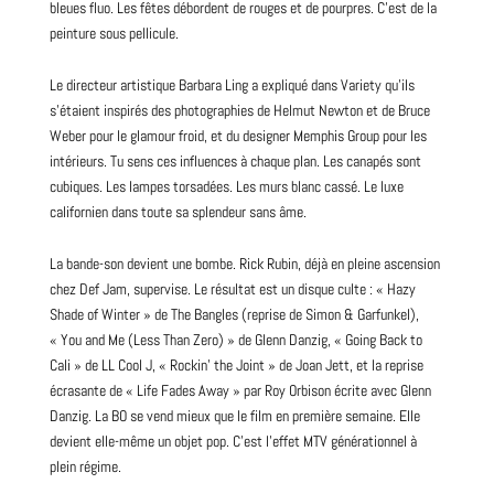
bleues fluo. Les fêtes débordent de rouges et de pourpres. C’est de la
peinture sous pellicule.
Le directeur artistique Barbara Ling a expliqué dans Variety qu’ils
s’étaient inspirés des photographies de Helmut Newton et de
Bruce
Weber pour le glamour froid, et du designer Memphis Group pour les
intérieurs. Tu sens ces influences à chaque plan. Les canapés sont
cubiques. Les lampes torsadées. Les murs blanc cassé. Le luxe
californien dans toute sa splendeur sans âme.
La
bande-son
devient une bombe.
Rick Rubin
, déjà en pleine ascension
chez Def Jam, supervise. Le résultat est un disque
culte
: « Hazy
Shade of Winter » de The Bangles (reprise de Simon & Garfunkel),
« You and Me (Less Than Zero) » de Glenn Danzig, « Going
Back
to
Cali » de LL Cool J, « Rockin’ the Joint » de Joan Jett, et la reprise
écrasante de « Life Fades Away » par Roy Orbison écrite avec Glenn
Danzig. La BO se vend mieux que le film en première semaine. Elle
devient elle-même un objet pop. C’est l’effet MTV générationnel à
plein régime.