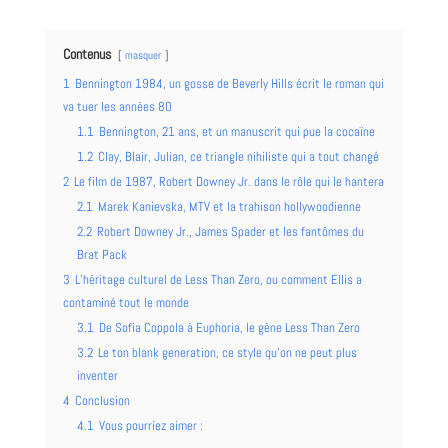
Contenus
masquer
1
Bennington 1984, un gosse de Beverly Hills écrit le roman qui
va tuer les années 80
1.1
Bennington, 21 ans, et un manuscrit qui pue la cocaïne
1.2
Clay, Blair, Julian, ce triangle nihiliste qui a tout changé
2
Le film de 1987, Robert Downey Jr. dans le rôle qui le hantera
2.1
Marek Kanievska, MTV et la trahison hollywoodienne
2.2
Robert Downey Jr., James Spader et les fantômes du
Brat Pack
3
L’héritage culturel de Less Than Zero, ou comment Ellis a
contaminé tout le monde
3.1
De Sofia Coppola à Euphoria, le gène Less Than Zero
3.2
Le ton blank generation, ce style qu’on ne peut plus
inventer
4
Conclusion
4.1
Vous pourriez aimer :