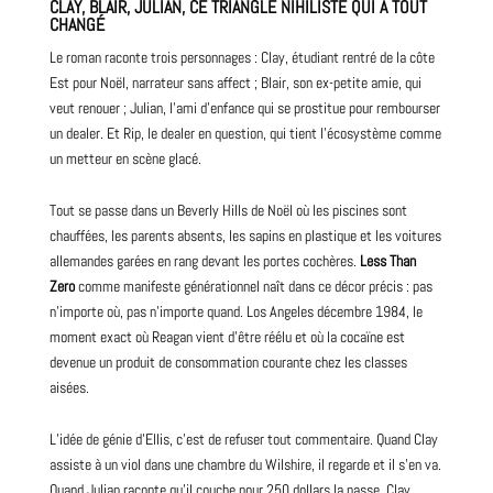
CLAY, BLAIR, JULIAN, CE TRIANGLE NIHILISTE QUI A TOUT
CHANGÉ
Le roman raconte trois personnages : Clay, étudiant rentré de la côte
Est pour Noël, narrateur sans affect ; Blair, son ex-petite amie, qui
veut renouer ; Julian, l’ami d’enfance qui se prostitue pour rembourser
un dealer. Et Rip, le dealer en question, qui tient l’écosystème comme
un metteur en scène glacé.
Tout se passe dans un Beverly Hills de Noël où les piscines sont
chauffées, les parents absents, les sapins en plastique et les voitures
allemandes garées en rang devant les portes cochères.
Less Than
Zero
comme manifeste générationnel naît dans ce décor précis : pas
n’importe où, pas n’importe quand. Los Angeles décembre 1984, le
moment exact où Reagan vient d’être réélu et où la cocaïne est
devenue un produit de consommation courante chez les classes
aisées.
L’idée de génie d’Ellis, c’est de refuser tout commentaire. Quand Clay
assiste à un viol dans une chambre du Wilshire, il regarde et il s’en va.
Quand Julian raconte qu’il couche pour 250 dollars la passe, Clay