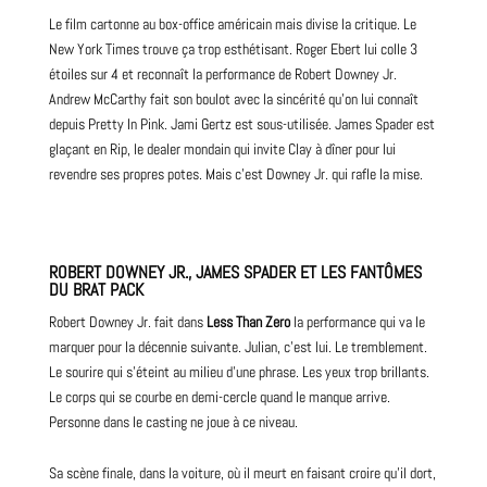
Le film cartonne au box-office américain mais divise la critique. Le
New York Times trouve ça trop esthétisant. Roger Ebert lui colle 3
étoiles sur 4 et reconnaît la performance de Robert Downey Jr.
Andrew McCarthy fait son boulot avec la sincérité qu’on lui connaît
depuis Pretty In Pink. Jami Gertz est sous-utilisée. James Spader est
glaçant en Rip, le dealer mondain qui invite Clay à dîner pour lui
revendre ses propres potes. Mais c’est Downey Jr. qui rafle la mise.
ROBERT DOWNEY JR., JAMES SPADER ET LES FANTÔMES
DU BRAT PACK
Robert Downey Jr. fait dans
Less Than Zero
la performance qui va le
marquer pour la décennie suivante. Julian, c’est lui. Le tremblement.
Le sourire qui s’éteint au milieu d’une phrase. Les yeux trop brillants.
Le corps qui se courbe en demi-cercle quand le manque arrive.
Personne dans le casting ne joue à ce niveau.
Sa scène finale, dans la
voiture
, où il meurt en faisant croire qu’il dort,