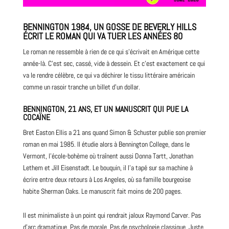
BENNINGTON 1984, UN GOSSE DE BEVERLY HILLS
ÉCRIT LE ROMAN QUI VA TUER LES ANNÉES 80
Le roman ne ressemble à rien de ce qui s’écrivait en Amérique cette
année-là. C’est sec, cassé, vide à dessein. Et c’est exactement ce qui
va le rendre célèbre, ce qui va déchirer le tissu littéraire américain
comme un rasoir tranche un billet d’un dollar.
BENNINGTON, 21 ANS, ET UN MANUSCRIT QUI PUE LA
COCAÏNE
Bret Easton Ellis a 21 ans quand Simon & Schuster publie son premier
roman en mai 1985. Il étudie alors à Bennington College, dans le
Vermont, l’école-bohème où traînent aussi Donna Tartt, Jonathan
Lethem et Jill Eisenstadt. Le bouquin, il l’a tapé sur sa machine à
écrire entre deux retours à Los Angeles, où sa famille bourgeoise
habite Sherman Oaks. Le manuscrit fait moins de 200 pages.
Il est minimaliste à un point qui rendrait jaloux Raymond Carver. Pas
d’arc dramatique. Pas de morale. Pas de psychologie classique. Juste