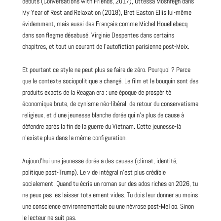
débuts (Conversations with
Friends
, 2017), Ottessa Moshfegh dans
My Year of Rest and Relaxation (2018), Bret Easton Ellis lui-même
évidemment, mais aussi des Français comme Michel Houellebecq
dans son flegme désabusé, Virginie Despentes dans certains
chapitres, et tout un courant de l’autofiction parisienne post-Moix.
Et pourtant ce style ne peut plus se faire de zéro. Pourquoi ? Parce
que le contexte sociopolitique a changé. Le film et le bouquin sont des
produits exacts de la Reagan era : une époque de prospérité
économique brute, de cynisme néo-libéral, de retour du conservatisme
religieux, et d’une jeunesse blanche dorée qui n’a plus de cause à
défendre après la fin de la guerre du Vietnam. Cette jeunesse-là
n’existe plus dans la même configuration.
Aujourd’hui une jeunesse dorée a des causes (climat, identité,
politique post-Trump). Le vide intégral n’est plus crédible
socialement. Quand tu écris un roman sur des ados riches en
2026
, tu
ne peux pas les laisser totalement vides. Tu dois leur donner au moins
une conscience environnementale ou une névrose post-MeToo. Sinon
le lecteur ne suit pas.