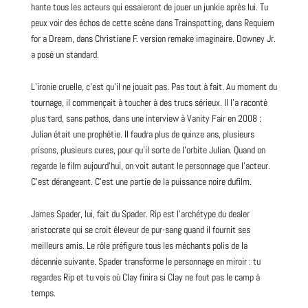
hante tous les acteurs qui essaieront de jouer un junkie après lui. Tu
peux voir des échos de cette scène dans
Trainspotting
, dans Requiem
for a
Dream
, dans Christiane F. version remake imaginaire. Downey Jr.
a posé un standard.
L’ironie cruelle, c’est qu’il ne jouait pas. Pas tout à fait. Au moment du
tournage, il commençait à toucher à des trucs sérieux. Il l’a raconté
plus tard, sans pathos, dans une interview à Vanity Fair en 2008 :
Julian était une prophétie. Il faudra plus de quinze ans, plusieurs
prisons, plusieurs cures, pour qu’il sorte de l’orbite Julian. Quand on
regarde le film aujourd’hui, on voit autant le personnage que l’acteur.
C’est dérangeant. C’est une partie de la puissance noire dufilm.
James Spader, lui, fait du Spader. Rip est l’archétype du dealer
aristocrate qui se croit éleveur de pur-sang quand il fournit ses
meilleurs amis. Le rôle préfigure tous les méchants polis de la
décennie suivante. Spader transforme le personnage en miroir : tu
regardes Rip et tu vois où Clay finira si Clay ne fout pas le camp à
temps.