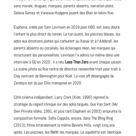
sans morale, drogues, marques, parents absents, narration plate.
Selena Gomez et Vanessa Hudgens jouent des Blair en bikini fluo.
Euphoria, créée par Sam Levinson en 2019 pour HBO, est sans doute
l’enfant le plus direct du roman. Le ton ouaté, les piscines bleues, les
ados aux émotions plates qui carburent au Xanax et à l’Adderall, les
parents absents ou cocaïnés, les éclairages néon, les marques qui
structurent les personnalités. Levinson l’a admis lui-même dans une
interview à GQ en 2020 : il a relu
Less Than Zero
avant chaque saison.
La scène pilote où Rue rentre de désintox ressemble trait pour trait à
Clay rentrant de Bennington pour Noël. La voix off désengagée de
Zendaya est du pur Ellis transposé en 2020.
Côté cinéma indépendant, Larry Clark (Kids, 1995) reprend la
stratégie du regard clinique sur des ados largués. Gus Van Sant (My
Own Private Idaho, 1991, et plus tard Elephant en 2003) emprunte la
composition formelle. Sofia Coppola, encore, dans The Bling Ring
(2013), filme littéralement la même Beverly Hills, vingt-cinq ans
après. Les piscines, les BMW, les marques. Le squelette est identique.