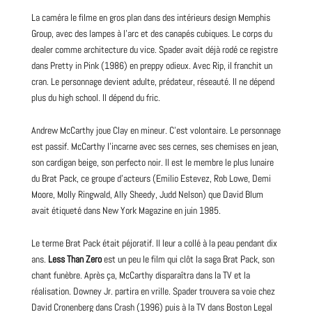
La caméra le filme en gros plan dans des intérieurs design Memphis
Group, avec des lampes à l’arc et des canapés cubiques. Le corps du
dealer comme architecture du vice. Spader avait déjà rodé ce registre
dans Pretty in Pink (1986) en preppy odieux. Avec Rip, il franchit un
cran. Le personnage devient adulte, prédateur, réseauté. Il ne dépend
plus du high school. Il dépend du fric.
Andrew McCarthy joue Clay en mineur. C’est volontaire. Le personnage
est passif. McCarthy l’incarne avec ses cernes, ses chemises en jean,
son cardigan beige, son perfecto noir. Il est le membre le plus lunaire
du Brat Pack, ce
groupe
d’acteurs (Emilio Estevez, Rob Lowe, Demi
Moore, Molly Ringwald, Ally Sheedy, Judd Nelson) que
David
Blum
avait étiqueté dans New York
Magazine
en juin 1985.
Le terme Brat Pack était péjoratif. Il leur a collé à la peau pendant dix
ans.
Less Than Zero
est un peu le film qui clôt la saga Brat Pack, son
chant funèbre. Après ça, McCarthy disparaîtra dans la TV et la
réalisation. Downey Jr. partira en vrille. Spader trouvera sa voie chez
David Cronenberg dans Crash (1996) puis à la TV dans Boston Legal