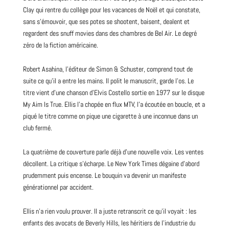
Clay qui rentre du collège pour les vacances de Noël et qui constate,
sans s’émouvoir, que ses potes se shootent, baisent, dealent et
regardent des snuff movies dans des chambres de Bel Air. Le degré
zéro de la fiction américaine.
Robert Asahina, l’éditeur de Simon & Schuster, comprend tout de
suite ce qu’il a entre les mains. Il polit le manuscrit, garde l’os. Le
titre vient d’une chanson d’Elvis Costello sortie en 1977 sur le disque
My Aim Is True. Ellis l’a chopée en flux MTV, l’a écoutée en boucle, et a
piqué le titre comme on pique une cigarette à une inconnue dans un
club fermé.
La quatrième de couverture parle déjà d’une nouvelle voix. Les ventes
décollent. La critique s’écharpe. Le New York Times dégaine d’abord
prudemment puis encense. Le bouquin va devenir un manifeste
générationnel par accident.
Ellis n’a rien voulu prouver. Il a juste retranscrit ce qu’il voyait : les
enfants des avocats de Beverly Hills, les héritiers de l’industrie du