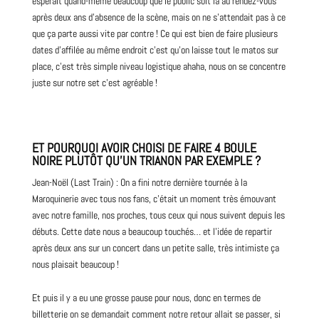
espérait quand-même beaucoup que le public soit là au rendez-vous
après deux ans d’absence de la scène, mais on ne s’attendait pas à ce
que ça parte aussi vite par contre ! Ce qui est bien de faire plusieurs
dates d’affilée au même endroit c’est qu’on laisse tout le matos sur
place, c’est très simple niveau logistique ahaha, nous on se concentre
juste sur notre set c’est agréable !
ET POURQUOI AVOIR CHOISI DE FAIRE 4 BOULE
NOIRE PLUTÔT QU’UN TRIANON PAR EXEMPLE ?
Jean-Noël (Last Train) : On a fini notre dernière tournée à la
Maroquinerie
avec tous nos fans, c’était un moment très émouvant
avec notre famille, nos proches, tous ceux qui nous suivent depuis les
débuts. Cette date nous a beaucoup touchés… et l’idée de repartir
après deux ans sur un concert dans un petite salle, très intimiste ça
nous plaisait beaucoup !
Et puis il y a eu une grosse pause pour nous, donc en termes de
billetterie on se demandait comment notre retour allait se passer, si