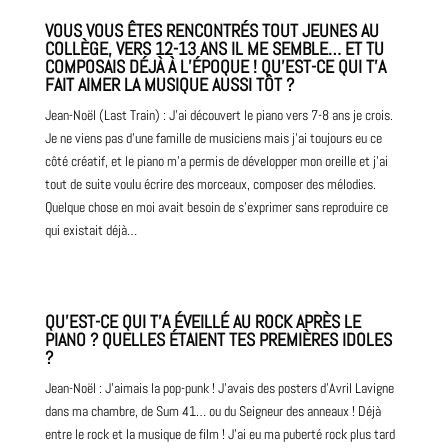
VOUS VOUS ÊTES RENCONTRÉS TOUT JEUNES AU
COLLÈGE, VERS 12-13 ANS IL ME SEMBLE… ET TU
COMPOSAIS DÉJÀ À L’ÉPOQUE ! QU’EST-CE QUI T’A
FAIT AIMER LA MUSIQUE AUSSI TÔT ?
Jean-Noël (Last Train) : J’ai découvert le piano vers 7-8 ans je crois.
Je ne viens pas d’une
famille de musiciens
mais j’ai toujours eu ce
côté créatif, et le piano m’a permis de développer mon oreille et j’ai
tout de suite voulu écrire des morceaux, composer des mélodies.
Quelque chose en moi avait besoin de s’exprimer sans reproduire ce
qui existait déjà…
QU’EST-CE QUI T’A ÉVEILLÉ AU ROCK APRÈS LE
PIANO ? QUELLES ÉTAIENT TES PREMIÈRES IDOLES
?
Jean-Noël : J’aimais la pop-punk ! J’avais des posters d’Avril Lavigne
dans ma chambre, de Sum 41… ou du Seigneur des anneaux ! Déjà
entre le
rock
et la musique de film ! J’ai eu ma puberté rock plus tard