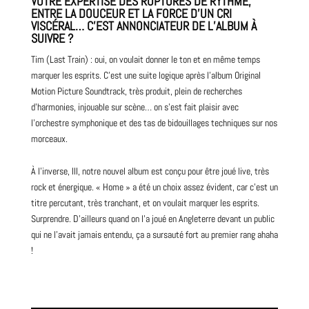
VOTRE EXPERTISE DES RUPTURES DE RYTHME,
ENTRE LA DOUCEUR ET LA FORCE D’UN CRI
VISCÉRAL… C’EST ANNONCIATEUR DE L’ALBUM À
SUIVRE ?
Tim (Last Train) : oui, on voulait donner le ton et en même temps
marquer les esprits. C’est une suite logique après l’album
Original
Motion Picture Soundtrack, très produit, plein de recherches
d’harmonies, injouable sur scène… on s’est fait plaisir avec
l’orchestre symphonique et des tas de bidouillages techniques sur nos
morceaux.
À l’inverse, III, notre nouvel
album
est conçu pour être joué live, très
rock et énergique. « Home » a été un choix assez évident, car c’est un
titre percutant, très tranchant, et on voulait marquer les esprits.
Surprendre. D’ailleurs quand on l’a joué en Angleterre devant un public
qui ne l’avait jamais entendu, ça a sursauté fort au premier rang ahaha
!