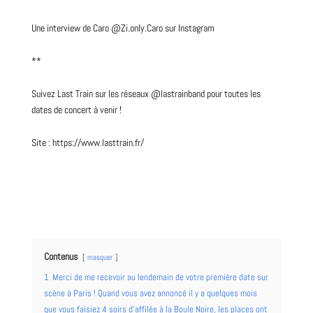
Une
interview
de Caro
@Zi.only.Caro
sur Instagram
**
Suivez Last Train sur les réseaux
@lastrainband
pour toutes les
dates de concert à venir !
Site :
https://www.lasttrain.fr/
Contenus
masquer
1
Merci de me recevoir au lendemain de votre première date sur
scène à Paris ! Quand vous avez annoncé il y a quelques mois
que vous faisiez 4 soirs d’affilée à la Boule Noire, les places ont