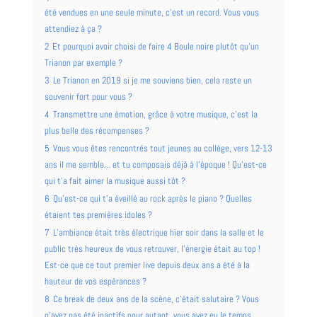
été vendues en une seule minute, c’est un record. Vous vous
attendiez à ça ?
2
Et pourquoi avoir choisi de faire 4 Boule noire plutôt qu’un
Trianon par exemple ?
3
Le Trianon en 2019 si je me souviens bien, cela reste un
souvenir fort pour vous ?
4
Transmettre une émotion, grâce à votre musique, c’est la
plus belle des récompenses ?
5
Vous vous êtes rencontrés tout jeunes au collège, vers 12-13
ans il me semble… et tu composais déjà à l’époque ! Qu’est-ce
qui t’a fait aimer la musique aussi tôt ?
6
Qu’est-ce qui t’a éveillé au rock après le piano ? Quelles
étaient tes premières idoles ?
7
L’ambiance était très électrique hier soir dans la salle et le
public très heureux de vous retrouver, l’énergie était au top !
Est-ce que ce tout premier live depuis deux ans a été à la
hauteur de vos espérances ?
8
Ce break de deux ans de la scène, c’était salutaire ? Vous
n’avez pas été inactifs pour autant, vous avez eu le temps