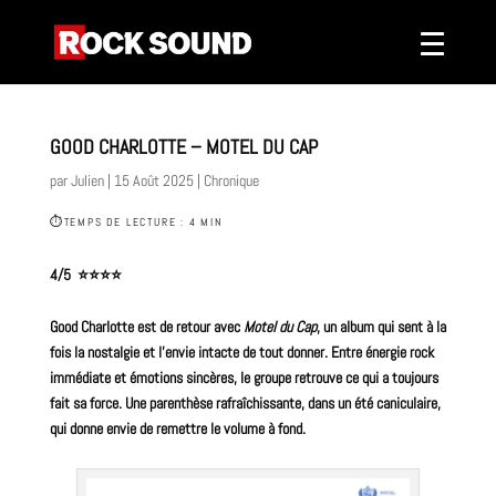
GOOD CHARLOTTE – MOTEL DU CAP
par
Julien
|
15 Août 2025
|
Chronique
⏱
TEMPS DE LECTURE : 4 MIN
4/5 ⭐️⭐️⭐️⭐️
Good Charlotte
est de retour avec
Motel du Cap
, un
album
qui sent à la
fois la nostalgie et l’envie intacte de tout donner. Entre
énergie rock
immédiate
et émotions sincères, le
groupe
retrouve ce qui a toujours
fait sa force. Une parenthèse rafraîchissante, dans un été caniculaire,
qui donne envie de remettre le volume à fond.