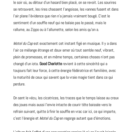
le soir où, au détour d’un hasard bien placé, on se revoit. Les sourires
se retrouvent, les rires chassent l’angoisse, les vannes fusent et dans
l’air plane l’évidence que rien n’a jamais vraiment bougé. C’est le
sentiment d’un souffle neuf qui ne balaie pas le passé, mais le
rallume, au Zippo ou à l’allumette, selon les amis qu’on a.
Motel du Cap
est exactement cet instant figé en musique. Il y a dans
l’air ce mélange étrange et doux-amer où tout semble neuf, vibrant,
plein de promesses, et en même temps, certaines choses n’ont pas
changé d’un iota.
Good Charlotte
revient à cette sincérité qui a
toujours fait leur force, à cette énergie fédératrice et familière, avec
la maturité de ceux qui savent que la vraie magie tient dans ce qui
perdure.
On sent le vécu, les cicatrices, les traces que le temps laisse au creux
des joues mais aussi l’envie intacte de courir tête baissée vers le
refrain suivant, quitte à finir le souffle en vrac car ici, ce qui importe,
c’est l’énergie et
Motel du Cap
en regorge autant que d’émotions.