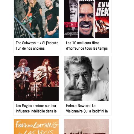
The Subways – « Si j’écoute
Les 10 meilleurs films
l’un de nos anciens
d’horreur de tous les temps
morceaux, c’est
généralement parce que
quelqu’un m’y a forcé »
Les Eagles : retour sur leur
Helmut Newton : Le
influence indélébile dans le
Visionnaire Qui a Redéfini la
rock américain
Photographie de Mode