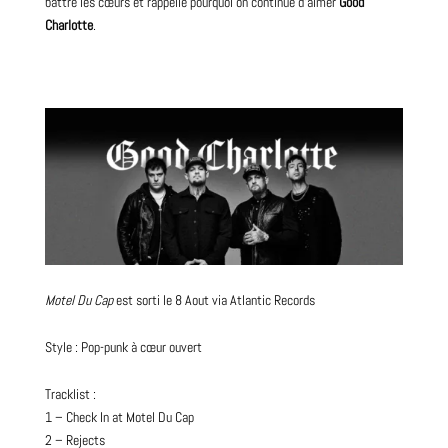
battre les cœurs et rappelle pourquoi on continue d’aimer
Good
Charlotte
.
Motel Du Cap
est sorti le 8 Aout via Atlantic Records
Style : Pop-punk à cœur ouvert
Tracklist :
1 – Check In at Motel Du Cap
2 – Rejects