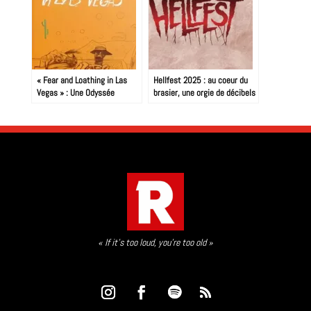
« Fear and Loathing in Las
Hellfest 2025 : au coeur du
Vegas » : Une Odyssée
brasier, une orgie de décibels
Psychédélique au Cœur du
Rêve Américain
« If it’s too loud, you’re too old »