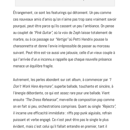
Étrangement, ce sont les featurings qui détonnent. Un peu comme
ces nouveaux amis d’amis qu’on n’aime pas trop sans vraiment savoir
pourquoi, peut-être parce qu’ils cassent un peu l’ambiance. On pense
au couplet de
“Pink Guitar”
, où la voix de Zeph laisse totalement de
marbre, ou à ce passage sur
“Vertigo”
où Petti Hendrix pousse la
chansonnette et donne l’envie irrépressible de passer au morceau
suivant. Peut-être est-ce aussi une jalousie, celle d’un vieux couple à
qui l’arrivée d’un.e inconnu.e rappelle que chaque nouvelle présence
menace un équilibre fragile.
Autrement, les perles abondent sur cet album, à commencer par
“I
Don’t Work Here Anymore”
, superbe ballade, touchante et sincère, à
l’énergie débordante, ce qui est assez rare pour une ballade. Vient
ensuite
“The Dress Rehearsal”
, merveille de composition
pop
comme
on en fait si peu, orchestrations comprises. Quant au single
“Rejects”
,
il incarne une efficacité immédiate : riffs pop-punk aiguisés, refrain
puissant et verbe engagé. Ce n’est peut-être pas le single le plus
évident, mais c’est celui qu’il fallait entendre en premier, tant il