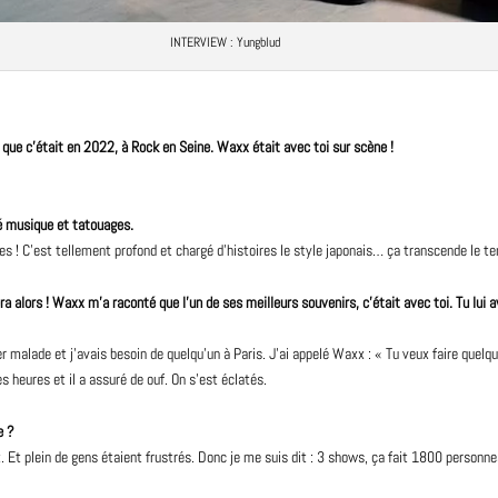
INTERVIEW
: Yungblud
is que c’était en 2022, à Rock en Seine.
Waxx
était avec toi sur scène !
lé musique et tatouages.
ues ! C’est tellement profond et chargé d’histoires le style japonais… ça transcende le t
a alors ! Waxx m’a raconté que l’un de ses meilleurs souvenirs, c’était avec toi. Tu lui a
 malade et j’avais besoin de quelqu’un à Paris. J’ai appelé Waxx : « Tu veux faire quelque
 heures et il a assuré de ouf. On s’est éclatés.
e ?
 Et plein de gens étaient frustrés. Donc je me suis dit : 3 shows, ça fait 1800 personn