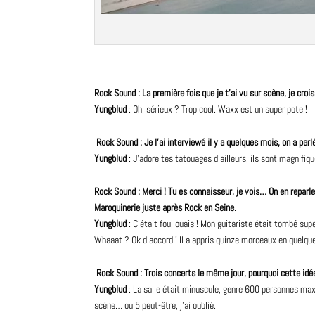
Rock
Sound : La première fois que je t’ai vu sur scène, je cro
Yungblud
: Oh, sérieux ? Trop cool. Waxx est un super pote !
Rock Sound : Je l’ai
interviewé
il y a quelques mois, on a par
Yungblud
: J’adore tes tatouages d’ailleurs, ils sont magnifiq
Rock Sound : Merci ! Tu es connaisseur, je vois… On en reparler
Maroquinerie juste après Rock en Seine.
Yungblud
: C’était fou, ouais ! Mon
guitariste
était tombé super
Whaaat ? Ok d’accord ! Il a appris quinze morceaux en quelques
Rock Sound : Trois concerts le même jour, pourquoi cette idé
Yungblud
: La salle était minuscule, genre 600 personnes max.
scène… ou 5 peut-être, j’ai oublié.