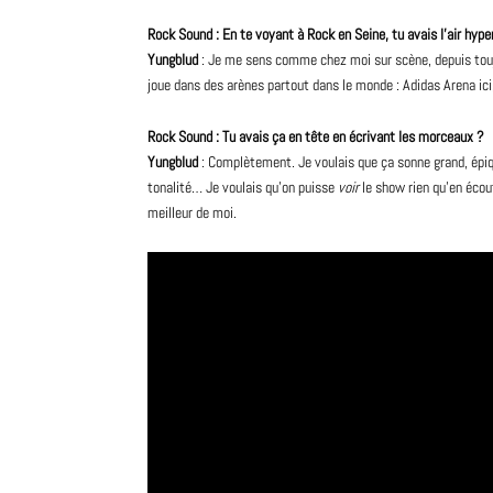
Rock Sound : En te voyant à Rock en Seine, tu avais l’air hype
Yungblud
: Je me sens comme chez moi sur scène, depuis touj
joue dans des arènes partout dans le monde : Adidas Arena ici,
Rock Sound : Tu avais ça en tête en écrivant les morceaux ?
Yungblud
: Complètement. Je voulais que ça sonne grand, épiq
tonalité… Je voulais qu’on puisse
voir
le show rien qu’en écout
meilleur de moi.