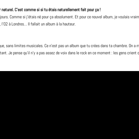
r naturel. C’est comme si si tu étais naturellement fait pour ça !
ours. Comme si j’étais né pour ça absolument. Et pour ce nouvel
album
, je voulais vrai
 l’O2 à Londres… Il fallait un album à la hauteur.
ue, sans limites musicales. Ce n’est pas un album que tu crées dans ta chambre. On a m
ant. Je pense qu’il n’y a pas assez de voix dans le rock en ce moment : les gens crient 