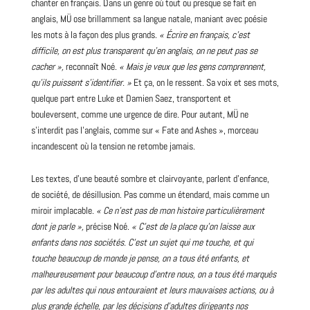
chanter en français. Dans un genre où tout ou presque se fait en
anglais
, MÜ ose brillamment sa langue natale, maniant avec poésie
les mots à la façon des plus grands.
« Écrire en français, c’est
difficile, on est plus transparent qu’en anglais, on ne peut pas se
cacher »,
reconnaît Noé.
« Mais je veux que les gens comprennent,
qu’ils puissent s’identifier. »
Et ça, on le ressent. Sa voix et ses mots,
quelque part entre Luke et Damien Saez, transportent et
bouleversent, comme une urgence de dire. Pour autant, MÜ ne
s’interdit pas l’anglais, comme sur « Fate and Ashes », morceau
incandescent où la tension ne retombe jamais.
Les textes, d’une beauté sombre et clairvoyante, parlent d’enfance,
de société, de désillusion. Pas comme un étendard, mais comme un
miroir implacable.
« Ce n’est pas de mon histoire particulièrement
dont je parle »,
précise Noé.
« C’est de la place qu’on laisse aux
enfants dans nos sociétés. C’est un sujet qui me touche, et qui
touche beaucoup de monde je pense, on a tous été enfants, et
malheureusement pour beaucoup d’entre nous, on a tous été marqués
par les adultes qui nous entouraient et leurs mauvaises actions, ou à
plus grande échelle, par les décisions d’adultes dirigeants nos