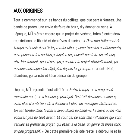
AUX ORIGINES
Tout a commencé sur les bancs du collège, quelque part à Nantes. Une
bande de potes, une envie de faire du bruit, d’y donner du sens. À
l’époque, MÜ n’était encore qu’un projet de lycéens, bricolé entre deux
restrictions de liberté et des rêves de scène.
« On a mis tellement de
temps à réussir à sortir le premier
album
, avec tous les confinements,
on repoussait les sorties puisqu’on ne pouvait pas faire de release,
etc. Finalement, quand on a pu présenter le projet officiellement, ça
ne nous correspondait déjà plus depuis longtemps.
» raconte Noé,
chanteur,
guitariste
et tête pensante du groupe.
Depuis, MÜ a grandi, s’est affûté : «
Entre temps, on a progressé
musicalement, on a beaucoup pratiqué. On était devenus meilleurs,
avec plus d’ambition. On a découvert plein de musiques différentes.
On est tombé dans le métal avec
Gojira
ou
Landmvrks
alors qu’on n’en
écoutait pas du tout avant. Et tout ça, ce sont des influences qui sont
venues se greffer au projet, qui était, à la base, un genre de
blues
rock
un peu progressif.
» De cette première période reste la débrouille et la