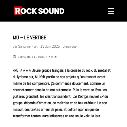
MÜ – LE VERTIGE
par
Sandrine Fort
|
19 Juin 2025
|
Chronique
⏱
TEMPS DE LECTURE : 7 MIN
4/5 ⭐️⭐️⭐️⭐️ Jeune
groupe
français à la croisée du
rock
, du
metal
et
du lyrisme pur, MÜ fait partie de ces projets qu’on ressent avant
même de les comprendre. Ça commence doucement, comme un
chuchotement dans la brume automnale. Puis le vent se lève, les
guitares grondent, les cris transcendent :
Le Vertige
, nouvel EP du
groupe, déborde d’émotion, de maîtrise et de feu intérieur. Un son
massif, des textes à fleur de peau, et cette façon unique de
transformer toutes leurs influences en une seule voix, la leur.