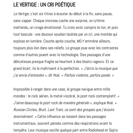
LE VERTIGE : UN CRI POÉTIQUE
Le Vertige
, c’est six titres à écouter du début à la fin, sans pause,
sans zapper. Chaque morceau cache une surprise, un rythme
inattendu, un virage émotionnel. Tu crois avoir compris le ton, et puis
tout bascule : une douceur soudain lacérée par un cri, une montée qui
explose en lumière. Couche après couche, MÜ t’emmène ailleurs,
toujours plus loin dans ses reliefs. Le groupe joue avec les contrastes
comme d’autres jouent avec la technologie. Des passages d’une
délicatesse presque fragile se heurtent à des blasts rageurs. Et ce
grand écart, ils le maîtrisent à la perfection.
« J’écris la musique que
j’ai envie d’entendre »,
dit Noé.
« Parfois violente, parfois posée. »
Impossible à ranger dans une case, le groupe navigue entre mille
mondes : le rock aérien, le metal viscéral, le post-rock contemplatif.
«
J’aime beaucoup le post-rock de manière générale »,
explique Noé.
«
Russian Circles, Bruit,
Last
Train
, ce sont des groupes que j’écoute
énormément. »
Cette influence se ressent dans les passages
instrumentaux, souvent pensés comme des respirations avant la
tempête. Leur musique oscille quelque part entre
Radiohead
et
Gojira