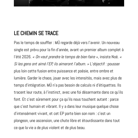
LE CHEMIN SE TRACE
Pas le temps de souffler : MÜ regarde déjà vers l’avenir. Un
nouveau
single est prévu pour la fin d’année, avant un premier album complet à
l’été
2026
.
« On veut prendre le temps de bien faire »,
insiste Noé.
«
Si les gens ont aimé l’EP, ils aimeront l’album. »
L’objectif : pousser
plus loin cette fusion entre puissance et poésie, entre ombre et
lumière. Garder le chaos, jouer avec les intensités, mais avec plus de
temps d’intégration. MÜ n’a pas besoin de calculs ni d’étiquettes. Ils
tracent leur route, à l’instinct, avec une foi désarmante dans ce qu’ils
font. Et c’est sûrement pour ça qu’ils nous touchent autant : parce
que c’est humain et vibrant. Il y a dans leur musique quelque chose
d’intensément vivant, et cet EP porte bien son nom : c’est un
plongeon, une ascension, une chute libre et étourdissante dans tout
ce que la vie a de plus violent et de plus beau.