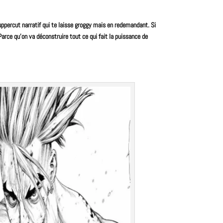
 uppercut narratif qui te laisse groggy mais en redemandant. Si
Parce qu’on va déconstruire tout ce qui fait la puissance de