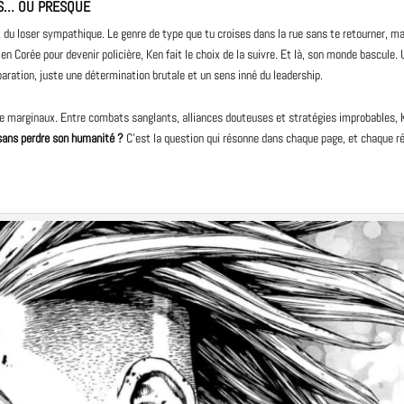
US… OU PRESQUE
t du loser sympathique. Le genre de type que tu croises dans la rue sans te retourner, mai
rt en Corée pour devenir policière, Ken fait le choix de la suivre. Et là, son monde bascul
aration, juste une détermination brutale et un sens inné du leadership.
e marginaux. Entre combats sanglants, alliances douteuses et stratégies improbables, K
 sans perdre son humanité ?
C’est la question qui résonne dans chaque
page
, et chaque r