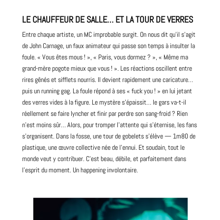
LE CHAUFFEUR DE SALLE… ET LA TOUR DE VERRES
Entre chaque artiste, un MC improbable surgit. On nous dit qu’il s’agit
de John Carnage, un faux animateur qui passe son temps à insulter la
foule. « Vous êtes mous ! », « Paris, vous dormez ? », « Même ma
grand-mère pogote mieux que vous ! ». Les réactions oscillent entre
rires gênés et sifflets nourris. Il devient rapidement une caricature…
puis un running gag. La foule répond à ses « fuck you ! » en lui jetant
des verres vides à la figure. Le mystère s’épaissit… le gars va-t-il
réellement se faire lyncher et finir par perdre son sang-froid ? Rien
n’est moins sûr… Alors, pour tromper l’attente qui s’éternise, les fans
s’organisent. Dans la fosse, une tour de gobelets s’élève — 1m80 de
plastique, une œuvre collective née de l’ennui. Et soudain, tout le
monde veut y contribuer. C’est beau, débile, et parfaitement dans
l’esprit du moment. Un happening involontaire.