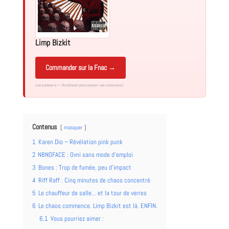
Limp Bizkit
Commander sur la Fnac →
Lien partenaire — RockSound peut percevoir une commission.
Contenus
masquer
1
Karen Dio – Révélation pink punk
2
N8NOFACE : Ovni sans mode d’emploi
3
Bones : Trop de fumée, peu d’impact
4
Riff Raff : Cinq minutes de chaos concentré
5
Le chauffeur de salle… et la tour de verres
6
Le chaos commence. Limp Bizkit est là. ENFIN.
6.1
Vous pourriez aimer :