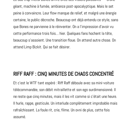
géant, machine à fumée, ambiance post-apocalyptique. Mais le set
peine à convaincre. Leur flow manque de relief, et malgré une énergie
certaine, le public décroche. Beaucoup ont déjà entendu ce style, sans
que Bones ne parvienne à le réinventer. On a l’impression d’avoir vu
cette performance trois fois… hier. Quelques fans hochent la tête,
beaucoup s’assoient. Une transition floue. On attend autre chose. On
attend Limp Bizkit. Qui se fait désirer.
RIFF RAFF : CINQ MINUTES DE CHAOS CONCENTRÉ
Et c’est le WTF tant espéré : Riff Raff déboule avec sa mini-voiture
télécommandée, son débit mitraillette et son ego surdimensionné. Il
ne reste que cinq minutes, mais il les vit comme si c’était une heure.
Il hurle, rappe, gesticule. Un interlude complètement improbable mais
rafraîchissant. La foule rit, crie, filme. Un ovni de plus, cette fois
assumé.