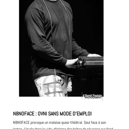
N8NOFACE : OVNI SANS MODE D’EMPLOI
N8NOFACE provoque un malaise quasi-théâtral. Seul face à son
laptop, il hurle dans le vide, déclame des bribes de névroses sur fond