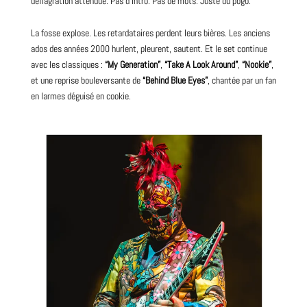
déflagration attendue. Pas d’intro. Pas de mots. Juste du pogo.
La fosse explose. Les retardataires perdent leurs bières. Les anciens
ados des années
2000
hurlent, pleurent, sautent. Et le set continue
avec les classiques :
“My Generation”
,
“Take A Look Around”
,
“Nookie”
,
et une reprise bouleversante de
“Behind Blue Eyes”
, chantée par un fan
en larmes déguisé en cookie.