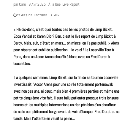
par
Caro
|
9 Avr 2025
|
À la Une
,
Live Report
⏱
TEMPS DE LECTURE : 7 MIN
« Hé dis-donc, c’est quoi toutes ces belles photos de
Limp Bizkit
,
Ecca Vandal et Karen Dio ? Ben, c’est le live report de Limp Bizkit à
Bercy. Mais, euh, c’était en mars… oh mince, on l’a pas publié. » Alors
pour réparer cet oubli de publication… le voici ! Le Loserville Tour à
Paris, dans un Accor Arena chauffé à blanc avec un Fred Durst à
bouclettes.
Il a quelques semaines, Limp Bizkit, sur la fin de sa tournée Loserville
investissait l’Accor Arena pour une soirée totalement portenawak
avec non pas une, ni deux, mais bien 4 premières parties et même une
petite cinquième vite fait. Il aura fallu patienter presque trois longues
heures et les multiples interventions un rien pénibles d’un chauffeur
de salle complètement barge avant de voir débarquer Fred Durst et sa
bande. Mais l’attente en valait la peine…