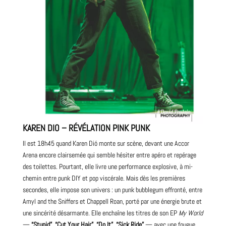
KAREN DIO – RÉVÉLATION PINK
PUNK
Il est 18h45 quand Karen Dió monte sur scène, devant une Accor
Arena encore clairsemée qui semble hésiter entre apéro et repérage
des toilettes. Pourtant, elle
livre
une performance explosive, à mi-
chemin entre punk DIY et
pop
viscérale. Mais dès les premières
secondes, elle impose son univers : un punk bubblegum effronté, entre
Amyl and the Sniffers et Chappell Roan, porté par une énergie brute et
une sincérité désarmante. Elle enchaîne les titres de son EP
My World
—
“Stupid”
,
“Cut Your Hair”
,
“Do It”
,
“Sick Ride”
— avec une fougue