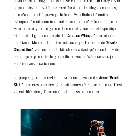
déguisée en hot-dog et pousse un scream qui ferait pâlir Corey Taylor.
Le public devient hystérique. Fred Durst fait des blagues absurdes,
cite Woodstock 99, provoque la fosse. Wes Borland, à moitié
cyberpunk à moitié mariachi sorti d’une fiesta WTF façon Dia de los
Muertos, martyrise sa guitare dans un set visuellement hypnotique.
Et DJ Lethal glisse un sample de
“Careless Whisper”
pour adoucir
l’ambiance. Moment de flottement cosmique. La reprise de
“Heart-
Shaped Box”
, version Limp Bizkit, choque autant qu’elle séduit. Entre
hommage et pirouette, le
groupe
flirte avec l’irrévérence sans jamais
sombrer dans la caricature.
Le groupe repart… et revient. Le vrai final, c’est un deuxième
“Break
Stuff”
. Lumières allumées. Circle pit démesuré. Fosse en transe. C’est
violent, libérateur, désordonné… et impossible à oublier.