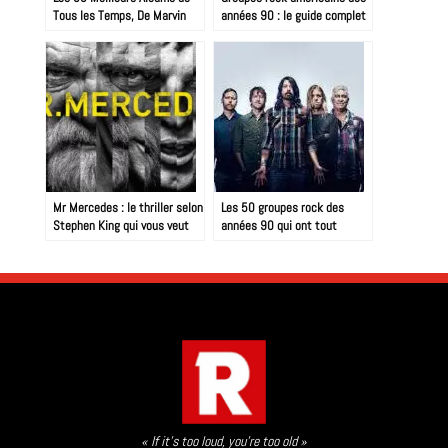
Tous les Temps, De Marvin
années 90 : le guide complet
Gaye à Nirvana : 60 Ans de
Révolutions Sonores
Mr Mercedes : le thriller selon
Les 50 groupes rock des
Stephen King qui vous veut
années 90 qui ont tout
du mal, doucement mais
changé
sûrement…
« If it’s too loud, you’re too old »