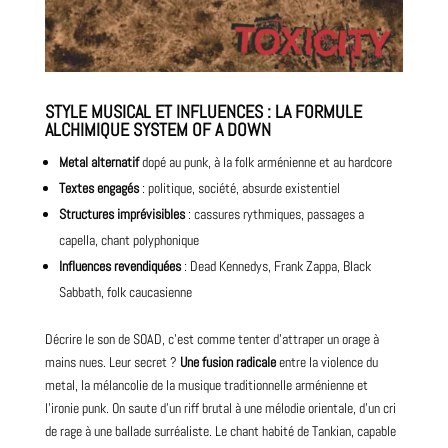
STYLE MUSICAL ET INFLUENCES : LA FORMULE
ALCHIMIQUE SYSTEM OF A DOWN
Metal alternatif
dopé au punk, à la
folk
arménienne et au hardcore
Textes engagés
: politique, société, absurde existentiel
Structures imprévisibles
: cassures rythmiques, passages a
capella, chant polyphonique
Influences revendiquées
: Dead Kennedys, Frank Zappa,
Black
Sabbath
, folk caucasienne
Décrire le son de SOAD, c’est comme tenter d’attraper un orage à
mains nues. Leur secret ?
Une fusion radicale
entre la violence du
metal, la mélancolie de la musique traditionnelle arménienne et
l’ironie punk. On saute d’un riff brutal à une mélodie orientale, d’un cri
de rage à une ballade surréaliste. Le chant habité de Tankian, capable