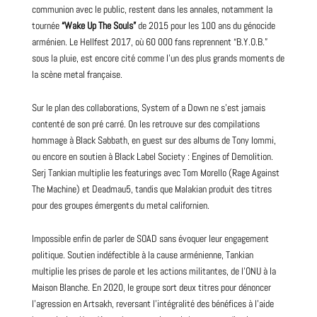
communion avec le public, restent dans les annales, notamment la
tournée
“Wake Up The Souls”
de 2015 pour les 100 ans du génocide
arménien. Le Hellfest 2017, où 60 000 fans reprennent “B.Y.O.B.”
sous la pluie, est encore cité comme l’un des plus grands moments de
la scène metal française.
Sur le plan des collaborations, System of a Down ne s’est jamais
contenté de son pré carré. On les retrouve sur des compilations
hommage à
Black
Sabbath, en guest sur des albums de Tony Iommi,
ou encore en soutien à
Black Label Society : Engines of Demolition
.
Serj Tankian multiplie les featurings avec Tom Morello (Rage Against
The Machine) et Deadmau5, tandis que Malakian produit des titres
pour des groupes émergents du metal californien.
Impossible enfin de parler de SOAD sans évoquer leur engagement
politique. Soutien indéfectible à la cause arménienne, Tankian
multiplie les prises de parole et les actions militantes, de l’ONU à la
Maison
Blanche. En 2020, le groupe sort deux titres pour dénoncer
l’agression en Artsakh, reversant l’intégralité des bénéfices à l’aide