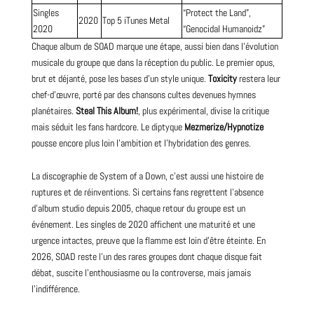
Singles
“Protect the Land”,
2020
Top
5 iTunes Metal
2020
“Genocidal Humanoidz”
Chaque album de SOAD marque une étape, aussi bien dans l’évolution
musicale du groupe que dans la réception du public. Le premier opus,
brut et déjanté, pose les bases d’un style unique.
Toxicity
restera leur
chef-d’œuvre, porté par des chansons cultes devenues hymnes
planétaires.
Steal This Album!
, plus expérimental, divise la critique
mais séduit les fans hardcore. Le diptyque
Mezmerize/Hypnotize
pousse encore plus loin l’ambition et l’hybridation des genres.
La discographie de System of a Down, c’est aussi une histoire de
ruptures et de réinventions. Si certains fans regrettent l’absence
d’album studio depuis 2005, chaque retour du groupe est un
événement. Les singles de 2020 affichent une maturité et une
urgence intactes, preuve que la flamme est loin d’être éteinte. En
2026, SOAD reste l’un des rares groupes dont chaque disque fait
débat, suscite l’enthousiasme ou la controverse, mais jamais
l’indifférence.