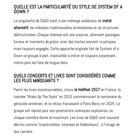
QUELLE EST LA PARTICULARITÉ DU STYLE DE SYSTEM OF A
DOWN ?
La singularité de SOAD tient à son mélange audacieux de
metal
alternatif
, de mélodies traditionnelles arméniennes et de structures
déstructurées. Chaque chanson est une surprise, alternant passages
furieux et moments de grâce, avec des textes souvent cryptiques
mais toujours engagés. Cette approche originale fait de System of a
Down un groupe à part, impossible à imiter et toujours surprenant,
même pour les fans de longue date.
QUELS CONCERTS ET LIVES SONT CONSIDÉRÉS COMME
LES PLUS MARQUANTS ?
Parmi les lives incontournables, citons
le Hellfest 2017
en France, la
tournée “Wake Up The Souls” en 2015 commémorant le centenaire du
génocide arménien, et le retour fracassant à Paris Bercy en 2025. Le
groupe est réputé pour ses prestations scéniques explosives, où
chaque membre donne le maximum. Les lives de SOAD sont souvent
décrits comme “imprévisibles, intenses et fédérateurs”, à l’image de
leur carrière.