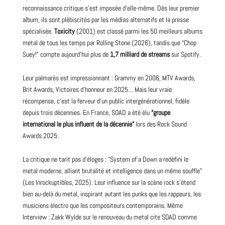
reconnaissance critique s’est imposée d’elle-même. Dès leur premier
album, ils sont plébiscités par les médias alternatifs et la
presse
spécialisée.
Toxicity
(2001) est classé parmi les 50
meilleurs albums
metal de tous les temps par Rolling Stone (2026), tandis que “Chop
Suey!” compte aujourd’hui plus de
1,7 milliard de streams
sur
Spotify
.
Leur palmarès est impressionnant : Grammy en 2006, MTV Awards,
Brit Awards, Victoires d’honneur en 2025… Mais leur vraie
récompense, c’est la ferveur d’un public intergénérationnel, fidèle
depuis trois décennies. En France, SOAD a été élu
“groupe
international le plus influent de la décennie”
lors des Rock Sound
Awards 2025.
La critique ne tarit pas d’éloges : “System of a Down a redéfini le
metal moderne, alliant brutalité et intelligence dans un même souffle”
(Les Inrockuptibles, 2025). Leur influence sur la scène rock s’étend
bien au-delà du metal, inspirant autant les punks que les rappeurs, les
musiciens électro que les compositeurs contemporains. Même
Interview : Zakk Wylde sur le renouveau du metal
cite SOAD comme