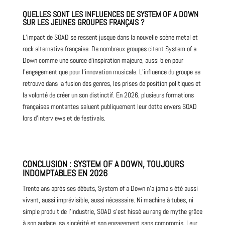
QUELLES SONT LES INFLUENCES DE SYSTEM OF A DOWN
SUR LES JEUNES GROUPES FRANÇAIS ?
L’impact de SOAD se ressent jusque dans la nouvelle scène metal et
rock alternative française. De nombreux groupes citent System of a
Down comme une source d’inspiration majeure, aussi bien pour
l’engagement que pour l’innovation musicale. L’influence du groupe se
retrouve dans la fusion des genres, les prises de position politiques et
la volonté de créer un son distinctif. En 2026, plusieurs formations
françaises montantes saluent publiquement leur dette envers SOAD
lors d’interviews et de festivals.
CONCLUSION : SYSTEM OF A DOWN, TOUJOURS
INDOMPTABLES EN 2026
Trente ans après ses débuts, System of a Down n’a jamais été aussi
vivant, aussi imprévisible, aussi nécessaire. Ni machine à tubes, ni
simple produit de l’industrie, SOAD s’est hissé au rang de mythe grâce
à son audace, sa sincérité et son engagement sans compromis. Leur