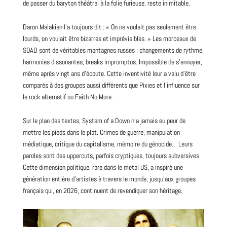
de passer du baryton théâtral à la folie furieuse, reste inimitable.
Daron Malakian l’a toujours dit : « On ne voulait pas seulement être
lourds, on voulait être bizarres et imprévisibles. » Les morceaux de
SOAD sont de véritables montagnes russes : changements de rythme,
harmonies dissonantes, breaks impromptus. Impossible de s’ennuyer,
même après vingt ans d’écoute. Cette inventivité leur a valu d’être
comparés à des groupes aussi différents que
Pixies et l’influence sur
le rock alternatif
ou
Faith No More
.
Sur le plan des textes, System of a Down n’a jamais eu peur de
mettre les pieds dans le plat. Crimes de guerre, manipulation
médiatique, critique du capitalisme, mémoire du génocide… Leurs
paroles sont des uppercuts, parfois cryptiques, toujours subversives.
Cette dimension politique, rare dans le metal US, a inspiré une
génération entière d’artistes à travers le monde, jusqu’aux groupes
français qui, en 2026, continuent de
revendiquer son héritage
.