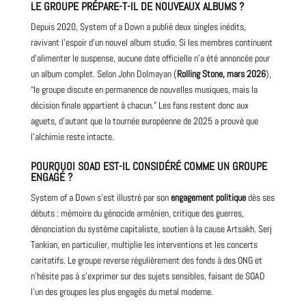
LE GROUPE PRÉPARE-T-IL DE NOUVEAUX ALBUMS ?
Depuis 2020, System of a Down a publié deux singles inédits,
ravivant l’espoir d’un nouvel album studio. Si les membres continuent
d’alimenter le suspense, aucune date officielle n’a été annoncée pour
un album complet. Selon John Dolmayan (
Rolling Stone, mars 2026
),
“le groupe discute en permanence de nouvelles musiques, mais la
décision finale appartient à chacun.” Les fans restent donc aux
aguets, d’autant que la tournée européenne de 2025 a prouvé que
l’alchimie reste intacte.
POURQUOI SOAD EST-IL CONSIDÉRÉ COMME UN GROUPE
ENGAGÉ ?
System of a Down s’est illustré par son
engagement politique
dès ses
débuts : mémoire du génocide arménien, critique des guerres,
dénonciation du système capitaliste, soutien à la cause Artsakh. Serj
Tankian, en particulier, multiplie les interventions et les concerts
caritatifs. Le groupe reverse régulièrement des fonds à des ONG et
n’hésite pas à s’exprimer sur des sujets sensibles, faisant de SOAD
l’un des groupes les plus engagés du metal moderne.