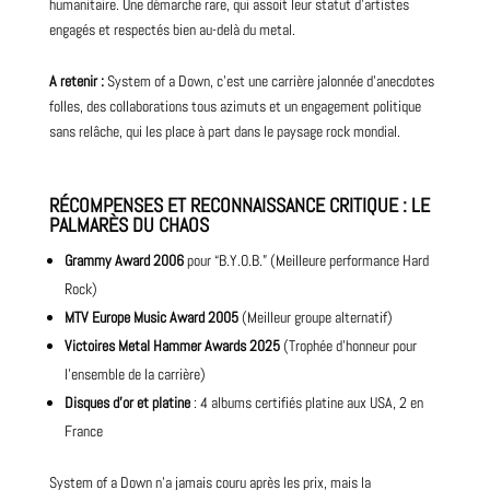
humanitaire. Une démarche rare, qui assoit leur statut d’artistes
engagés et respectés bien au-delà du metal.
A retenir :
System of a Down, c’est une carrière jalonnée d’anecdotes
folles, des collaborations tous azimuts et un engagement politique
sans relâche, qui les place à part dans le paysage rock mondial.
RÉCOMPENSES ET RECONNAISSANCE CRITIQUE : LE
PALMARÈS DU CHAOS
Grammy Award 2006
pour “B.Y.O.B.” (Meilleure performance Hard
Rock)
MTV Europe Music Award 2005
(Meilleur groupe alternatif)
Victoires Metal Hammer Awards 2025
(Trophée d’honneur pour
l’ensemble de la carrière)
Disques d’or et platine
: 4 albums certifiés platine aux USA, 2 en
France
System of a Down n’a jamais couru après les prix, mais la