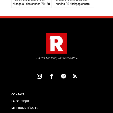
français : des années 70–80
années 90 : britpop contre
à aujourd’hui, la carte
rock alternatif, la décennie
explosive du rock hexagonal
qui a tout redéfini
« If it’s too loud, you’re too old »
CONTACT
LA BOUTIQUE
MENTIONS LÉGALES