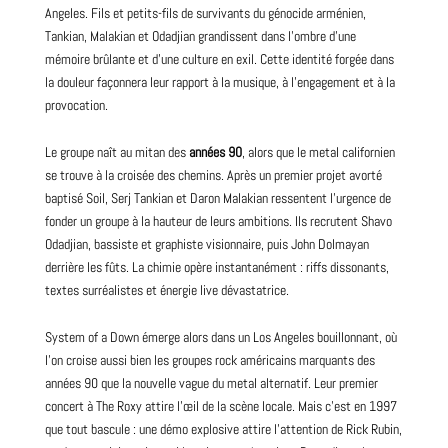
Angeles. Fils et petits-fils de survivants du génocide arménien,
Tankian, Malakian et Odadjian grandissent dans l’ombre d’une
mémoire brûlante et d’une culture en exil. Cette identité forgée dans
la douleur façonnera leur rapport à la musique, à l’engagement et à la
provocation.
Le groupe naît au mitan des
années
90
, alors que le metal californien
se trouve à la croisée des chemins. Après un premier projet avorté
baptisé Soil, Serj Tankian et Daron Malakian ressentent l’urgence de
fonder un groupe à la hauteur de leurs ambitions. Ils recrutent Shavo
Odadjian, bassiste et graphiste visionnaire, puis John Dolmayan
derrière les fûts. La chimie opère instantanément : riffs dissonants,
textes surréalistes et énergie live dévastatrice.
System of a Down émerge alors dans un Los Angeles bouillonnant, où
l’on croise aussi bien
les groupes rock américains marquants des
années 90
que la nouvelle vague du metal alternatif. Leur premier
concert à The Roxy attire l’œil de la scène locale. Mais c’est en 1997
que tout bascule : une démo explosive attire l’attention de
Rick Rubin,