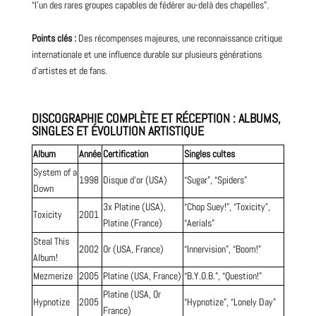
“l’un des rares groupes capables de fédérer au-delà des chapelles”.
Points clés :
Des récompenses majeures, une reconnaissance critique
internationale et une influence durable sur plusieurs générations
d’artistes et de fans.
DISCOGRAPHIE COMPLÈTE ET RÉCEPTION : ALBUMS,
SINGLES ET ÉVOLUTION ARTISTIQUE
Album
Année
Certification
Singles cultes
System of a
1998
Disque d’or (USA)
“Sugar”, “Spiders”
Down
3x Platine (USA),
“Chop Suey!”, “Toxicity”,
Toxicity
2001
Platine (France)
“Aerials”
Steal This
2002
Or (USA, France)
“Innervision”, “Boom!”
Album!
Mezmerize
2005
Platine (USA, France)
“B.Y.O.B.”, “Question!”
Platine (USA, Or
Hypnotize
2005
“Hypnotize”, “Lonely Day”
France)