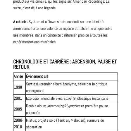
producteur visionnaire
, qui les signe sur
American
Recordings. La
suite, c’est déjà une légende.
A retenir :
System of a Down s’est construit sur une identité
arménienne forte, une volonté de rupture et l’alchimie unique entre
ses membres, dans un contexte californien propice à toutes les
expérimentations musicales.
CHRONOLOGIE ET CARRIÈRE : ASCENSION, PAUSE ET
RETOUR
Année
Évènement clé
Sortie du premier album éponyme, salué par la critique
1998
underground
2001
Explosion mondiale avec
Toxicity
, classique instantané
Double album
Mezmerize/Hypnotize
et première pause
2005
annoncée
2006-
Hiatus, projets solo (Tankian, Malakian), rumeurs de
2010
séparation