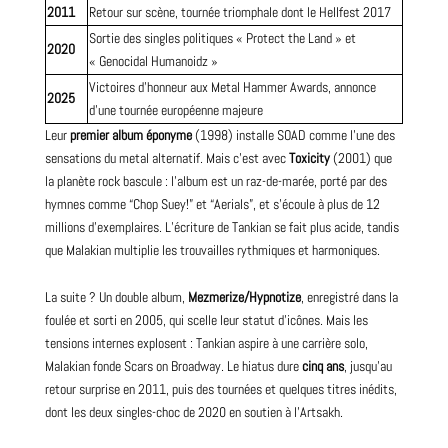
2011
Retour sur scène, tournée triomphale dont le
Hellfest
2017
Sortie des singles politiques « Protect the Land » et
2020
« Genocidal Humanoidz »
Victoires d’honneur aux Metal Hammer Awards, annonce
2025
d’une tournée européenne majeure
Leur
premier album éponyme
(1998) installe SOAD comme l’une des
sensations du metal alternatif. Mais c’est avec
Toxicity
(2001) que
la planète rock bascule : l’album est un raz-de-marée, porté par des
hymnes comme “Chop Suey!” et “Aerials”, et s’écoule à plus de 12
millions d’exemplaires. L’écriture de Tankian se fait plus acide, tandis
que Malakian multiplie les trouvailles rythmiques et harmoniques.
La suite ? Un double album,
Mezmerize/Hypnotize
, enregistré dans la
foulée et sorti en 2005, qui scelle leur statut d’icônes. Mais les
tensions internes explosent : Tankian aspire à une carrière solo,
Malakian fonde Scars on Broadway. Le hiatus dure
cinq ans
, jusqu’au
retour surprise en 2011, puis des tournées et quelques titres inédits,
dont les deux singles-choc de 2020 en soutien à l’Artsakh.