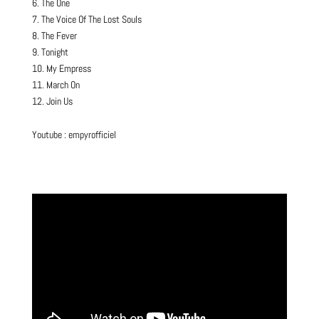
6. The One
7. The Voice Of The Lost Souls
8. The Fever
9. Tonight
10. My Empress
11. March On
12. Join Us
Youtube :
empyrofficiel