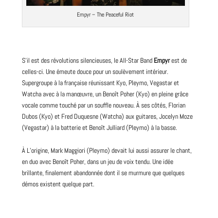
Empyr – The Peaceful Riot
S’il est des révolutions silencieuses, le All-Star Band
Empyr
est de
celles-ci. Une émeute douce pour un soulèvement intérieur.
Supergroupe à la française réunissant Kyo, Pleymo, Vegastar et
Watcha avec à la manœuvre, un Benoît Poher (Kyo) en pleine grâce
vocale comme touché par un souffle
nouveau
. À ses côtés, Florian
Dubos (Kyo) et
Fred Duquesne
(Watcha) aux guitares, Jocelyn Moze
(Vegastar) à la batterie et Benoît Julliard (Pleymo) à la basse.
À L’origine, Mark Maggiori (Pleymo) devait lui aussi assurer le chant,
en duo avec Benoît Poher, dans un jeu de voix tendu. Une idée
brillante, finalement abandonnée dont il se murmure que quelques
démos existent quelque part.