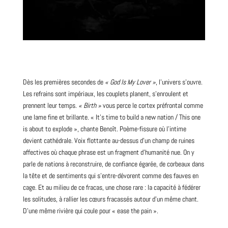
Dès les premières secondes de
« God Is My Lover »
, l’univers s’ouvre.
Les refrains sont impériaux, les couplets planent, s’enroulent et
prennent leur temps.
« Birth »
vous perce le cortex préfrontal comme
une lame fine et brillante. « It’s time to build a new nation / This one
is about to explode », chante Benoît. Poème-fissure où l’intime
devient cathédrale. Voix flottante au-dessus d’un champ de ruines
affectives où chaque phrase est un fragment d’humanité nue. On y
parle de nations à reconstruire, de confiance égarée, de corbeaux dans
la tête et de sentiments qui s’entre-dévorent comme des fauves en
cage. Et au milieu de ce fracas, une chose rare : la capacité à fédérer
les solitudes, à rallier les cœurs fracassés autour d’un même chant.
D’une même rivière qui coule pour « ease the pain ».