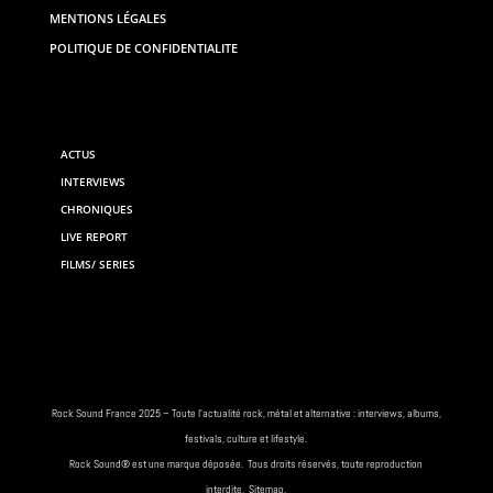
MENTIONS LÉGALES
POLITIQUE DE CONFIDENTIALITE
ACTUS
INTERVIEWS
CHRONIQUES
LIVE REPORT
FILMS/ SERIES
Rock
Sound France 2025 – Toute
l’actualité rock
, métal et alternative : interviews,
albums
,
festivals
, culture et lifestyle.
Rock
Sound® est une marque déposée. Tous droits réservés, toute reproduction
interdite.
Sitemap
.