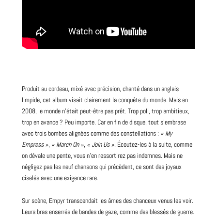
Produit au cordeau, mixé avec précision, chanté dans un
anglais
limpide, cet album visait clairement la conquête du monde. Mais en
2008, le monde n’était peut-être pas prêt. Trop poli, trop ambitieux,
trop en avance ? Peu importe. Car en fin de disque, tout s’embrase
avec trois bombes alignées comme des constellations :
« My
Empress »
,
« March On »
,
« Join Us »
. Écoutez-les à la suite, comme
on dévale une pente, vous n’en ressortirez pas indemnes. Mais ne
négligez pas les neuf chansons qui précèdent, ce sont des joyaux
ciselés avec une exigence rare.
Sur scène, Empyr transcendait les âmes des chanceux venus les voir.
Leurs bras enserrés de bandes de gaze, comme des blessés de guerre.