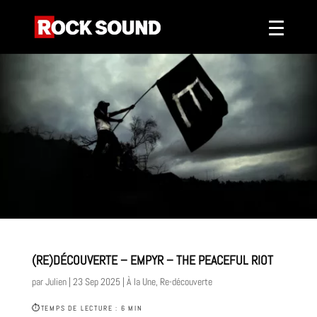
(RE)DÉCOUVERTE – EMPYR – THE PEACEFUL RIOT
par
Julien
|
23 Sep 2025
|
À la Une
,
Re-découverte
⏱
TEMPS DE LECTURE : 6 MIN