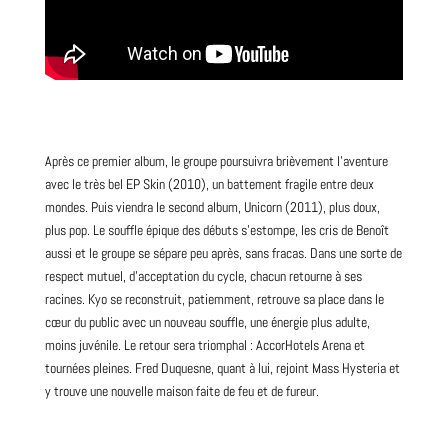
Après ce premier album, le
groupe
poursuivra brièvement l’aventure
avec le très bel EP Skin (2010), un battement fragile entre deux
mondes. Puis viendra le second album, Unicorn (2011), plus doux,
plus
pop
. Le souffle épique des débuts s’estompe, les cris de Benoît
aussi et le groupe se sépare peu après, sans fracas. Dans une sorte de
respect mutuel, d’acceptation du cycle, chacun retourne à ses
racines. Kyo se reconstruit, patiemment, retrouve sa place dans le
cœur du public avec un nouveau souffle, une énergie plus adulte,
moins juvénile. Le retour sera triomphal : AccorHotels Arena et
tournées pleines. Fred Duquesne, quant à lui, rejoint
Mass Hysteria
et
y trouve une nouvelle
maison
faite de feu et de fureur.