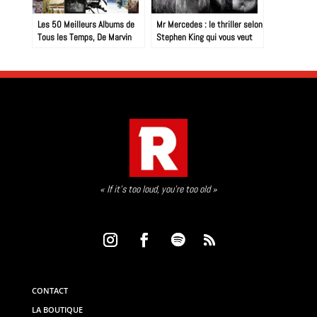
Les 50 Meilleurs Albums de
Mr Mercedes : le thriller selon
Tous les Temps, De Marvin
Stephen King qui vous veut
Gaye à Nirvana : 60 Ans de
du mal, doucement mais
Révolutions Sonores
sûrement…
« If it’s too loud, you’re too old »
CONTACT
LA BOUTIQUE