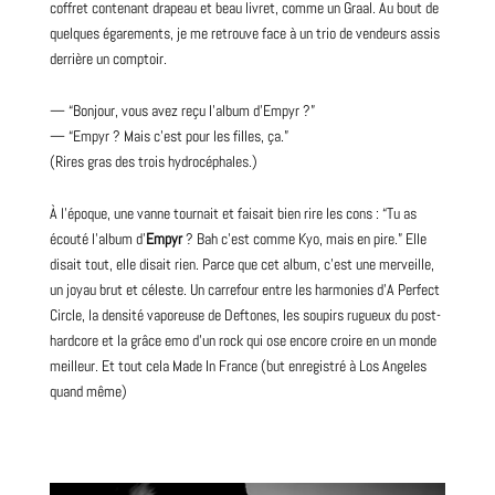
coffret contenant drapeau et beau livret, comme un Graal. Au bout de
quelques égarements, je me retrouve face à un trio de vendeurs assis
derrière un comptoir.
— “Bonjour, vous avez reçu l’album d’Empyr ?”
— “Empyr ? Mais c’est pour les filles, ça.”
(Rires gras des trois hydrocéphales.)
À l’époque, une vanne tournait et faisait bien rire les cons : “Tu as
écouté l’album d’
Empyr
? Bah c’est comme Kyo, mais en pire.” Elle
disait tout, elle disait rien. Parce que cet
album
, c’est une merveille,
un joyau brut et céleste. Un carrefour entre les harmonies d’A Perfect
Circle, la densité vaporeuse de
Deftones
, les soupirs rugueux du post-
hardcore et la grâce emo d’un rock qui ose encore croire en un monde
meilleur. Et tout cela Made In France (but enregistré à Los Angeles
quand même)