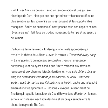
« All I Ever Am » se poursuit avec un tempo rapide et une guitare
classique de Cure, bien que son son optimiste trahisse une réflexion
plus sombre sur les souvenirs qui s’estompent et les opportunités
manquées. Smith se demande où sont passés tous ses espoirs et ses
rêves alors qu’il fait face au tic-tac incessant du temps et au spectre
de la mort.
L’album se termine avec « Endsong », une finale appropriée qui
revisite le thème de « Alone » avec le refrain
« The end of every song
».
La longue intro du morceau se construit vers un crescendo
polyphonique et balayant tandis que Smith réfléchit aux rêves de
jeunesse et aux chemins laissés derrière lui.
« Je suis dehors dans le
noir, me demandant comment je suis devenu si vieux… tout est
parti… privé de tout ce que j’aimais »,
chante-t-il, capturant la beauté
amère d’une vie éphémère. « Endsong » évoque un sentiment de
finalité qui rappelle les adieux de
David
Bowie dans
Blackstar
, faisant
écho à la tristesse inévitable des fins et de ce qui semble être le
chant du cygne de The Cure.