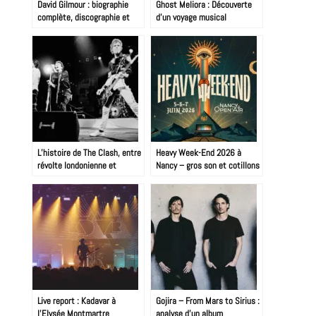
David Gilmour : biographie
Ghost Meliora : Découverte
complète, discographie et
d’un voyage musical
secrets du son Pink Floyd
fascinant…
L’histoire de The Clash, entre
Heavy Week-End 2026 à
révolte londonienne et
Nancy – gros son et cotillons
chroniques électriques
enflamment la maison
Live report : Kadavar à
Gojira – From Mars to Sirius :
l’Elysée Montmartre
analyse d’un album