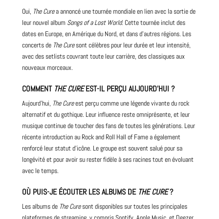
Oui,
The Cure
a annoncé une tournée mondiale en lien avec la sortie de
leur nouvel album
Songs of a Lost World
. Cette tournée inclut des
dates en Europe, en Amérique du Nord, et dans d’autres régions. Les
concerts de
The Cure
sont célèbres pour leur durée et leur intensité,
avec des setlists couvrant toute leur carrière, des classiques aux
nouveaux morceaux.
COMMENT
THE CURE
EST-IL PERÇU AUJOURD’HUI ?
Aujourd’hui,
The Cure
est perçu comme une légende vivante du rock
alternatif et du gothique. Leur influence reste omniprésente, et leur
musique continue de toucher des fans de toutes les générations. Leur
récente introduction au Rock and Roll Hall of Fame a également
renforcé leur statut d’icône. Le groupe est souvent salué pour sa
longévité et pour avoir su rester fidèle à ses racines tout en évoluant
avec le temps.
OÙ PUIS-JE ÉCOUTER LES ALBUMS DE
THE CURE
?
Les albums de
The Cure
sont disponibles sur toutes les principales
plateformes de streaming, y compris
Spotify
, Apple Music, et Deezer.