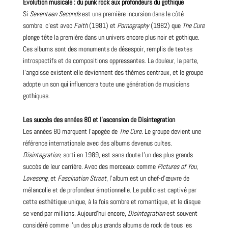
Évolution musicale : du
punk
rock aux profondeurs du gothique
Si
Seventeen Seconds
est une première incursion dans le côté
sombre, c’est avec
Faith
(1981) et
Pornography
(1982) que
The Cure
plonge tête la première dans un univers encore plus noir et gothique.
Ces
albums
sont des monuments de désespoir, remplis de textes
introspectifs et de compositions oppressantes. La douleur, la perte,
l’angoisse existentielle deviennent des thèmes centraux, et le groupe
adopte un son qui influencera toute une génération de musiciens
gothiques.
Les succès des années 80 et l’ascension de Disintegration
Les années 80 marquent l’apogée de
The Cure
. Le groupe devient une
référence internationale avec des albums devenus cultes.
Disintegration
, sorti en 1989, est sans doute l’un des plus grands
succès de leur carrière. Avec des morceaux comme
Pictures of You
,
Lovesong
, et
Fascination Street
, l’album est un chef-d’œuvre de
mélancolie et de profondeur émotionnelle. Le public est captivé par
cette esthétique unique, à la fois sombre et romantique, et le disque
se vend par millions. Aujourd’hui encore,
Disintegration
est souvent
considéré comme l’un des plus grands albums de rock de tous les