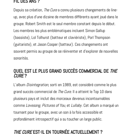
FIL DES ANS ?
Depuis sa création,
The Cure
a connu plusieurs changements de line-
up, avec plus d’une dizaine de membres différents ayant joué dans le
groupe. Robert Smith est le seul membre constant depuis le début.
Les membres les plus emblématiques incluent Simon Gallup
(bassiste), Lol Tolhurst (batteur et claviériste), Porl Thompson
(guitariste), et Jason Cooper (batteur). Ces changements ont
souvent permis au groupe de se réinventer et d’explorer de nouvelles
sonorités.
QUEL EST LE PLUS GRAND SUCCÈS COMMERCIAL DE
THE
CURE
?
L’album
Disintegration
, sorti en 1989, est considéré comme le plus
grand succès commercial de
The Cure
. Il a atteint le
Top
10 dans
plusieurs pays et inclut des morceaux devenus incontournables
comme
Lovesong
,
Pictures of You
, et
Lullaby
. Cet album a marqué un
tournant pour le groupe, avec un son à la fois accessible et
profondément introspectif qui a su toucher un large public.
THE CURE
EST-IL EN TOURNÉE ACTUELLEMENT ?