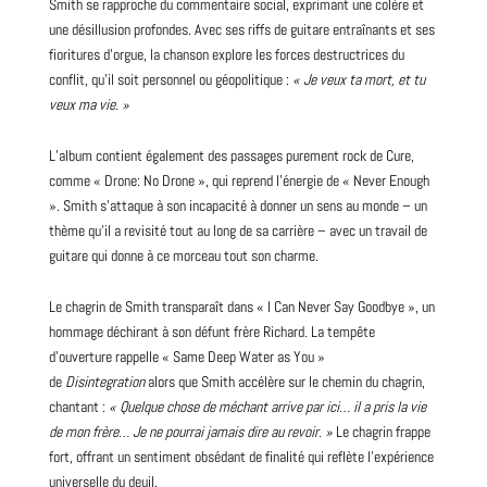
Smith se rapproche du commentaire social, exprimant une colère et
une désillusion profondes. Avec ses riffs de guitare entraînants et ses
fioritures d’orgue, la chanson explore les forces destructrices du
conflit, qu’il soit personnel ou géopolitique :
« Je veux ta mort, et tu
veux ma vie. »
L’album contient également des passages purement
rock
de Cure,
comme « Drone: No Drone », qui reprend l’énergie de «
Never Enough
». Smith s’attaque à son incapacité à donner un sens au monde – un
thème qu’il a revisité tout au long de sa carrière – avec un travail de
guitare qui donne à ce morceau tout son charme.
Le chagrin de Smith transparaît dans « I Can Never Say Goodbye », un
hommage déchirant à son défunt frère Richard. La tempête
d’ouverture rappelle « Same Deep Water as You »
de
Disintegration
alors que Smith accélère sur le chemin du chagrin,
chantant :
« Quelque chose de méchant arrive par ici… il a pris la vie
de mon frère… Je ne pourrai jamais dire au revoir. »
Le chagrin frappe
fort, offrant un sentiment obsédant de finalité qui reflète l’expérience
universelle du deuil.