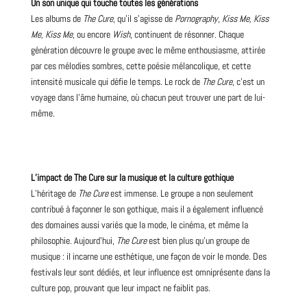
Un son unique qui touche toutes les générations
Les albums de
The Cure
, qu’il s’agisse de
Pornography
,
Kiss
Me,
Kiss
Me, Kiss Me
, ou encore
Wish
, continuent de résonner. Chaque
génération découvre le groupe avec le même enthousiasme, attirée
par ces mélodies sombres, cette poésie mélancolique, et cette
intensité musicale qui défie le temps. Le rock de
The Cure
, c’est un
voyage dans l’âme humaine, où chacun peut trouver une part de lui-
même.
L’impact de The Cure sur la musique et la culture gothique
L’héritage de
The Cure
est immense. Le groupe a non seulement
contribué à façonner le son gothique, mais il a également influencé
des domaines aussi variés que la mode, le cinéma, et même la
philosophie. Aujourd’hui,
The Cure
est bien plus qu’un groupe de
musique : il incarne une esthétique, une façon de voir le monde. Des
festivals leur sont dédiés, et leur influence est omniprésente dans la
culture
pop
, prouvant que leur impact ne faiblit pas.