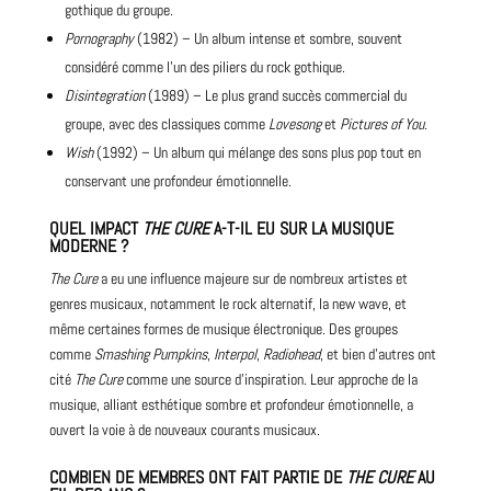
gothique du groupe.
Pornography
(1982) – Un album intense et sombre, souvent
considéré comme l’un des piliers du rock gothique.
Disintegration
(1989) – Le plus grand succès commercial du
groupe, avec des classiques comme
Lovesong
et
Pictures of You
.
Wish
(1992) – Un album qui mélange des sons plus pop tout en
conservant une profondeur émotionnelle.
QUEL IMPACT
THE CURE
A-T-IL EU SUR LA MUSIQUE
MODERNE ?
The Cure
a eu une influence majeure sur de nombreux artistes et
genres musicaux, notamment le rock alternatif, la new wave, et
même certaines formes de musique électronique. Des groupes
comme
Smashing Pumpkins
,
Interpol
,
Radiohead
, et bien d’autres ont
cité
The Cure
comme une source d’inspiration. Leur approche de la
musique, alliant esthétique sombre et profondeur émotionnelle, a
ouvert la voie à de nouveaux courants musicaux.
COMBIEN DE MEMBRES ONT FAIT PARTIE DE
THE CURE
AU