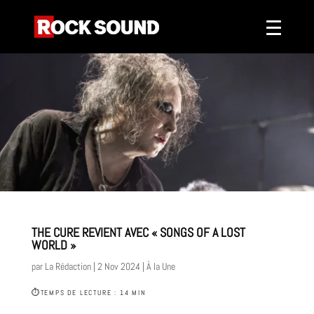
THE CURE REVIENT AVEC « SONGS OF A LOST
WORLD »
par
La Rédaction
|
2 Nov 2024
|
À la Une
⏱
TEMPS DE LECTURE : 14 MIN