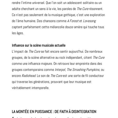
rendre l’intime universel. Que l’on soit un adolescent solitaire ou un
adulte cherchant un sens à la vie, les paroles de
The Cure
résonnent.
Ce n’est pas seulement de la musique
gothique
, c’est une exploration
de l’âme humaine. Des chansons comme
A Forest
et
Lovesong
captent parfaitement cette mélancolie douce-amère qui touche tous
les âges.
Influence sur la scène musicale actuelle
L’impact de
The Cure
se fait encore sentir aujourd’hui. De nombreux
groupes, de la scène alternative au rock indépendant, citent
The Cure
comme une influence majeure. On retrouve leur empreinte dans des
groupes contemporains comme
Interpol
,
The Smashing
Pumpkins
, ou
encore
Radiohead
. Le son de
The Cure
est une sorte de fil conducteur
qui traverse les générations, prouvant que leur musique est
véritablement intemporelle.
LA MONTÉE EN PUISSANCE : DE FAITH À DISINTEGRATION