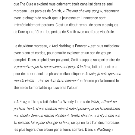
que The Cure a exploré musicalement était canalisé dans ce seul
morceau. Les paroles de Smith,
« The end of every song »,
résonnent
avec le chagrin de savoir que la jeunesse et l’innocence sont
irrémédiablement perdues. C’est un début rempli de sons classiques
de Cure qui reflètent les pertes de Smith avec une force viscérale.
Le deuxième morceau, « And Nothing is
Forever
»,est plus mélodieux
avec piano et cordes, pour ensuite exploser en un son de groupe
complet. Dans un plaidoyer poignant, Smith supplie son partenaire de
« promettre que tu seras avec moi jusqu’à la fin »,
luttant contre la
peur de mourir seul. La phrase mélancolique
« Je sais, je sais que mon
monde vieillit… rien ne dure éternellement »
résume parfaitement le
thème de la mortalité qui traverse l’album.
« A Fragile Thing » fait écho à « Wendy Time » de
Wish , offrant un
portrait tendu d’une relation mise à rude épreuve par un traumatisme
non résolu. Avec un refrain obsédant, Smith chante :
« Il n’y a rien que
tu puisses faire pour changer la fin »,
ce qui en fait l’un des morceaux
les plus légers d’un album par ailleurs sombre. Dans « WarSong »,