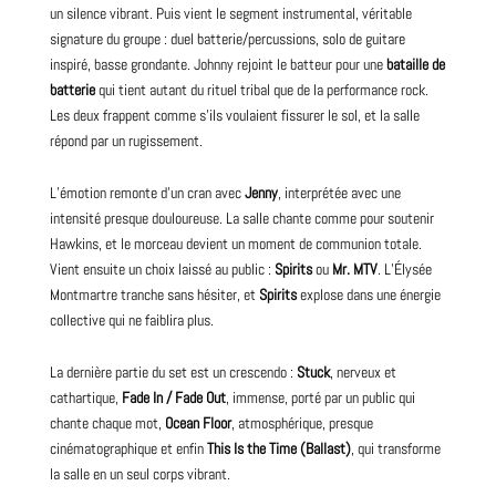
un silence vibrant. Puis vient le segment instrumental, véritable
signature du groupe : duel batterie/percussions, solo de guitare
inspiré, basse grondante. Johnny rejoint le batteur pour une
bataille de
batterie
qui tient autant du rituel tribal que de la performance rock.
Les deux frappent comme s’ils voulaient fissurer le sol, et la salle
répond par un rugissement.
L’émotion remonte d’un cran avec
Jenny
, interprétée avec une
intensité presque douloureuse. La salle chante comme pour soutenir
Hawkins, et le morceau devient un moment de communion totale.
Vient ensuite un choix laissé au public :
Spirits
ou
Mr. MTV
. L’Élysée
Montmartre tranche sans hésiter, et
Spirits
explose dans une énergie
collective qui ne faiblira plus.
La dernière partie du set est un crescendo :
Stuck
, nerveux et
cathartique,
Fade In / Fade Out
, immense, porté par un public qui
chante chaque mot,
Ocean Floor
, atmosphérique, presque
cinématographique et enfin
This Is the Time (Ballast)
, qui transforme
la salle en un seul corps vibrant.