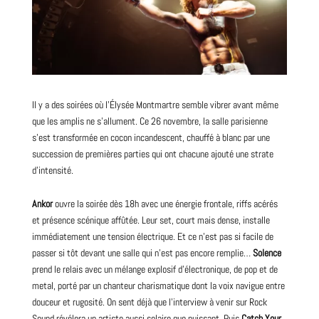
Il y a des soirées où l’Élysée Montmartre semble vibrer avant même
que les amplis ne s’allument. Ce 26 novembre, la salle parisienne
s’est transformée en cocon incandescent, chauffé à blanc par une
succession de premières parties qui ont chacune ajouté une strate
d’intensité.
Ankor
ouvre la soirée dès 18h avec une énergie frontale, riffs acérés
et présence scénique affûtée. Leur set, court mais dense, installe
immédiatement une tension électrique. Et ce n’est pas si facile de
passer si tôt devant une salle qui n’est pas encore remplie…
Solence
prend le relais avec un mélange explosif d’électronique, de
pop
et de
metal
, porté par un chanteur charismatique dont la voix navigue entre
douceur et rugosité. On sent déjà que l’interview à venir sur
Rock
Sound révélera un artiste aussi solaire que puissant. Puis
Catch Your