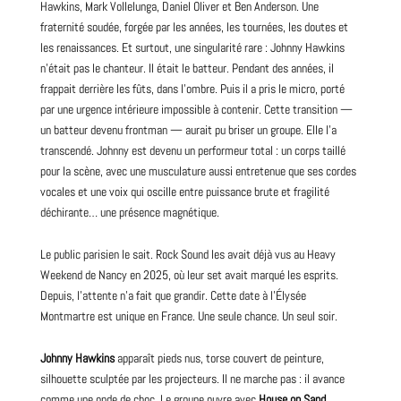
Hawkins, Mark Vollelunga, Daniel Oliver et Ben Anderson. Une
fraternité soudée, forgée par les années, les tournées, les doutes et
les renaissances. Et surtout, une singularité rare : Johnny Hawkins
n’était pas le chanteur. Il était le batteur. Pendant des années, il
frappait derrière les fûts, dans l’ombre. Puis il a pris le micro, porté
par une urgence intérieure impossible à contenir. Cette transition —
un batteur devenu
frontman
— aurait pu briser un groupe. Elle l’a
transcendé. Johnny est devenu un performeur total : un corps taillé
pour la scène, avec une musculature aussi entretenue que ses cordes
vocales et une voix qui oscille entre puissance brute et fragilité
déchirante… une présence magnétique.
Le public parisien le sait. Rock Sound les avait déjà vus au Heavy
Weekend de Nancy en
2025
, où leur set avait marqué les esprits.
Depuis, l’attente n’a fait que grandir. Cette date à l’Élysée
Montmartre est unique en France. Une seule chance. Un seul soir.
Johnny Hawkins
apparaît pieds nus, torse couvert de peinture,
silhouette sculptée par les projecteurs. Il ne marche pas : il avance
comme une onde de choc. Le groupe ouvre avec
House on Sand
,