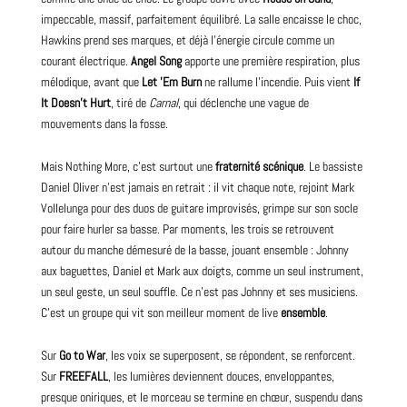
impeccable, massif, parfaitement équilibré. La salle encaisse le choc,
Hawkins prend ses marques, et déjà l’énergie circule comme un
courant électrique.
Angel Song
apporte une première respiration, plus
mélodique, avant que
Let ’Em Burn
ne rallume l’incendie. Puis vient
If
It Doesn’t Hurt
, tiré de
Carnal
, qui déclenche une vague de
mouvements dans la fosse.
Mais Nothing More, c’est surtout une
fraternité scénique
. Le bassiste
Daniel Oliver n’est jamais en retrait : il vit chaque note, rejoint Mark
Vollelunga pour des duos de
guitare
improvisés, grimpe sur son socle
pour faire hurler sa basse. Par moments, les trois se retrouvent
autour du manche démesuré de la basse, jouant ensemble : Johnny
aux baguettes, Daniel et Mark aux doigts, comme un seul instrument,
un seul geste, un seul souffle. Ce n’est pas Johnny et ses musiciens.
C’est un groupe qui vit son meilleur moment de live
ensemble
.
Sur
Go to War
, les voix se superposent, se répondent, se renforcent.
Sur
FREEFALL
, les lumières deviennent douces, enveloppantes,
presque oniriques, et le morceau se termine en chœur, suspendu dans