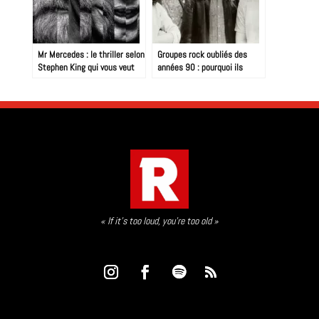
Mr Mercedes : le thriller selon
Groupes rock oubliés des
Stephen King qui vous veut
années 90 : pourquoi ils
du mal, doucement mais
méritent mieux
sûrement…
« If it’s too loud, you’re too old »