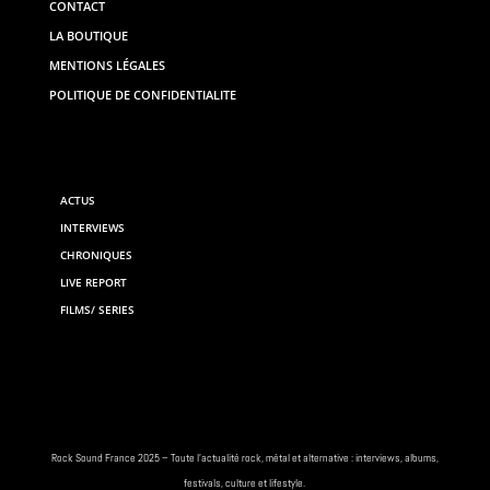
CONTACT
LA BOUTIQUE
MENTIONS LÉGALES
POLITIQUE DE CONFIDENTIALITE
ACTUS
INTERVIEWS
CHRONIQUES
LIVE REPORT
FILMS/ SERIES
Rock
Sound France 2025 – Toute
l’actualité rock
, métal et alternative : interviews,
albums
,
festivals
, culture et lifestyle.