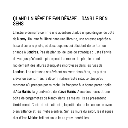
QUAND UN RÊVE DE FAN DÉRAPE… DANS LE BON
SENS
L’histoire démarre comme une aventure d’ados un peu dingue, du côté
de
Nancy
.
Un livre feuilleté dans une librairie, une adresse repérée au
hasard sur une
photo
, et deux copains qui décident de tenter leur
chance à
Londres
. Pas de plan solide, pas de stratégie : juste l’envie
de voir jusqu’où cette piste peut les mener. Le périple prend
rapidement des allures d’enquête improvisée dans les rues de
Londres
. Les adresses se révèlent souvent obsolètes, les pistes
s’évanouissent, mais la détermination reste intacte. Jusqu’au
moment où, presque par miracle, ils frappent à la bonne porte : celle
d’
Ada Harris
, la grand-mère de
Steve Harris
. Avec des fleurs et une
boîte de bergamotes de Nancy dans les mains, ils se présentent
timidement. Contre toute attente, la petite dame les accueille avec
bienveillance et les invite à entrer. Sur les murs du salon, les disques
d’or d’
Iron Maiden
brillent sous leurs yeux incrédules.