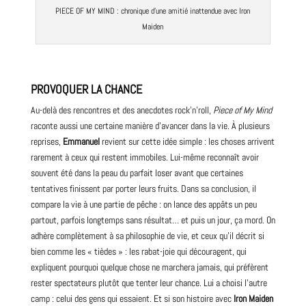
PIECE OF MY MIND : chronique d’une amitié inattendue avec Iron
Maiden
PROVOQUER LA CHANCE
Au-delà des rencontres et des anecdotes rock’n’roll,
Piece of My Mind
raconte aussi une certaine manière d’avancer dans la vie. À plusieurs
reprises,
Emmanuel
revient sur cette idée simple : les choses arrivent
rarement à ceux qui restent immobiles. Lui-même reconnaît avoir
souvent été dans la peau du parfait loser avant que certaines
tentatives finissent par porter leurs fruits. Dans sa conclusion, il
compare la vie à une partie de pêche : on lance des appâts un peu
partout, parfois longtemps sans résultat… et puis un jour, ça mord. On
adhère complètement à sa philosophie de vie, et ceux qu’il décrit si
bien comme les « tièdes » : les rabat-joie qui découragent, qui
expliquent pourquoi quelque chose ne marchera jamais, qui préfèrent
rester spectateurs plutôt que tenter leur chance. Lui a choisi l’autre
camp : celui des gens qui essaient. Et si son histoire avec
Iron Maiden