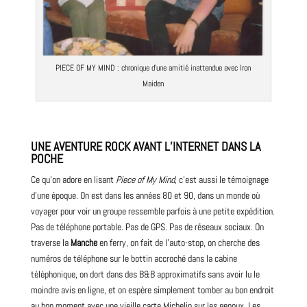
PIECE OF MY MIND :
chronique
d’une amitié inattendue avec
Iron
Maiden
UNE AVENTURE ROCK AVANT L’INTERNET DANS LA
POCHE
Ce qu’on adore en lisant
Piece of My Mind
, c’est aussi le témoignage
d’une époque. On est dans les années 80 et
90
, dans un monde où
voyager pour voir un
groupe
ressemble parfois à une petite expédition.
Pas de téléphone portable. Pas de GPS. Pas de réseaux sociaux. On
traverse la
Manche
en ferry, on fait de l’auto-stop, on cherche des
numéros de téléphone sur le bottin accroché dans la cabine
téléphonique, on dort dans des B&B approximatifs sans avoir lu le
moindre avis en ligne, et on espère simplement tomber au bon endroit
au bon moment avec une vieille carte Michelin sur les genoux. Les