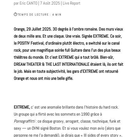
par
Eric CANTO
|
7 Août 2025
|
Live Report
⏱
TEMPS DE LECTURE : 4 MIN
Orange, 29 Juillet
2025
. 30 degrés à l’ombre romaine. Des murs vieux
de deux mille ans. Et une claque. Une vraie. Signée EXTREME.
Ce soir,
le POSITIV
Festival
, d’ordinaire plutôt électro, a switché sur le canal
rock
, pour une magnifique soirée
full Guitare
dans l’un des plus beaux
théâtres du monde. Et c’est EXTREME qui a tout brûlé. Bien-sûr,
DREAM
THEATER & THE
LAST
INTERNATIONALE étaient là, ils ont fait
le job. Mais en toute subjectivité, les gars d’EXTREME ont retourné
Orange et nous ont mis une belle gifle.
EXTREME,
c’ est une anomalie brillante dans l’histoire du hard rock.
Un
groupe
qui a flirté avec les sommets en 1990 grâce à
Pornograffitti :
ce disque groovy, arrogant, classe, technique, funk et
sexy — un OVNI signé Boston. Et si vous voulez mon avis (alors que
personne ne me l’a demandé), je dirais que « III sides of every story »,