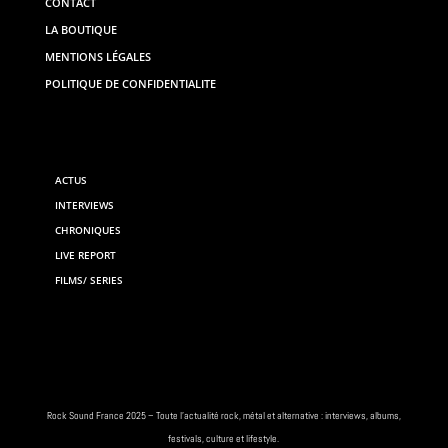
CONTACT
LA BOUTIQUE
MENTIONS LÉGALES
POLITIQUE DE CONFIDENTIALITE
ACTUS
INTERVIEWS
CHRONIQUES
LIVE REPORT
FILMS/ SERIES
Rock
Sound France 2025 – Toute
l’actualité rock
, métal et alternative : interviews,
albums
,
festivals
, culture et lifestyle.