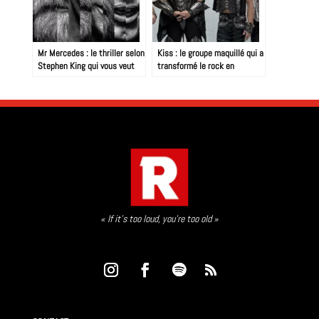
Mr Mercedes : le thriller selon
Kiss : le groupe maquillé qui a
Stephen King qui vous veut
transformé le rock en
du mal, doucement mais
spectacle éternel
sûrement…
« If it’s too loud, you’re too old »