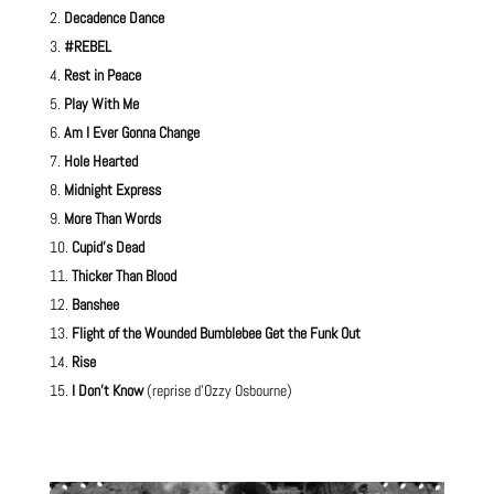
Decadence Dance
#REBEL
Rest in Peace
Play With Me
Am I Ever Gonna Change
Hole Hearted
Midnight Express
More Than Words
Cupid’s Dead
Thicker Than Blood
Banshee
Flight of the Wounded Bumblebee
Get the Funk Out
Rise
I Don’t Know
(reprise d’
Ozzy Osbourne
)