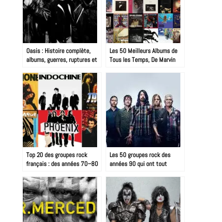
Oasis : Histoire complète,
Les 50 Meilleurs Albums de
albums, guerres, ruptures et
Tous les Temps, De Marvin
reformation 2025
Gaye à Nirvana : 60 Ans de
Révolutions Sonores
Top 20 des groupes rock
Les 50 groupes rock des
français : des années 70–80
années 90 qui ont tout
à aujourd’hui, la carte
changé
explosive du rock hexagonal