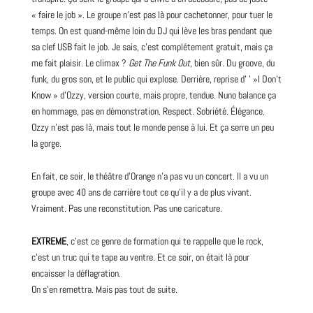
« faire le job ». Le groupe n’est pas là pour cachetonner, pour tuer le
temps. On est quand-même loin du DJ qui lève les bras pendant que
sa clef USB fait le job. Je sais, c’est complétement
gratuit
, mais ça
me fait plaisir. Le climax ?
Get The Funk Out
, bien sûr. Du groove, du
funk, du gros son, et le public qui explose. Derrière, reprise d’ ’ »I Don’t
Know » d’Ozzy, version courte, mais propre, tendue. Nuno balance ça
en hommage, pas en démonstration. Respect. Sobriété. Élégance.
Ozzy
n’est pas là, mais tout le monde pense à lui. Et ça serre un peu
la gorge.
En fait, ce soir, le théâtre d’Orange n’a pas vu un concert. Il a vu un
groupe avec 40 ans de carrière tout ce qu’il y a de plus vivant.
Vraiment. Pas une reconstitution. Pas une caricature.
EXTREME
, c’est ce genre de formation qui te rappelle que le rock,
c’est un truc qui te tape au ventre. Et ce soir, on était là pour
encaisser la déflagration.
On s’en remettra. Mais pas tout de suite.