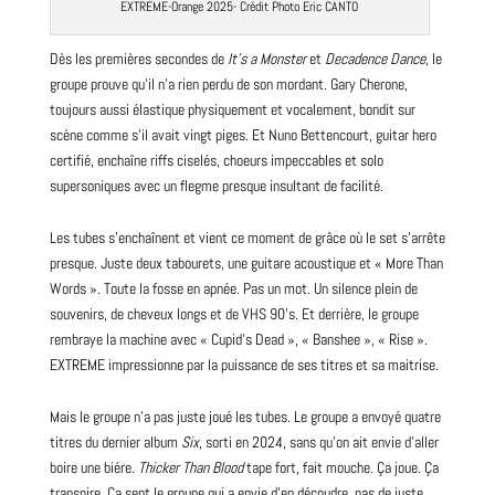
EXTREME-Orange 2025- Crédit
Photo
Eric CANTO
Dès les premières secondes de
It’s a Monster
et
Decadence Dance
, le
groupe prouve qu’il n’a rien perdu de son mordant. Gary Cherone,
toujours aussi élastique physiquement et vocalement, bondit sur
scène comme s’il avait vingt piges. Et Nuno Bettencourt, guitar hero
certifié, enchaîne riffs ciselés, choeurs impeccables et solo
supersoniques avec un flegme presque insultant de facilité.
Les tubes s’enchaînent et vient ce moment de grâce où le set s’arrête
presque. Juste deux tabourets, une guitare acoustique et « More Than
Words ». Toute la fosse en apnée. Pas un mot. Un silence plein de
souvenirs, de cheveux longs et de VHS 90’s. Et derrière, le groupe
rembraye la machine avec « Cupid’s Dead », « Banshee », « Rise ».
EXTREME impressionne par la puissance de ses titres et sa maitrise.
Mais le groupe n’a pas juste joué les tubes. Le groupe a envoyé quatre
titres du dernier
album
Six
, sorti en 2024, sans qu’on ait envie d’aller
boire une biére.
Thicker Than
Blood
tape fort, fait mouche. Ça joue. Ça
transpire. Ça sent le groupe qui a envie d’en découdre, pas de juste