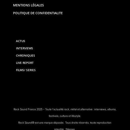
MENTIONS LÉGALES
POLITIQUE DE CONFIDENTIALITE
ACTUS
INTERVIEWS
CHRONIQUES
LIVE REPORT
FILMS/ SERIES
Rock
Sound France 2025 – Toute
l’actualité rock
, métal et alternative : interviews,
albums
,
festivals
, culture et lifestyle.
Rock
Sound® est une marque déposée. Tous droits réservés, toute reproduction
interdite.
Sitemap
.