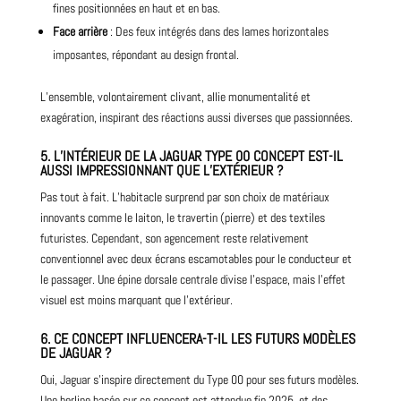
fines positionnées en haut et en bas.
Face arrière
: Des feux intégrés dans des lames horizontales
imposantes, répondant au design frontal.
L’ensemble, volontairement clivant, allie monumentalité et
exagération, inspirant des réactions aussi diverses que passionnées.
5. L’INTÉRIEUR DE LA JAGUAR TYPE 00 CONCEPT EST-IL
AUSSI IMPRESSIONNANT QUE L’EXTÉRIEUR ?
Pas tout à fait. L’habitacle surprend par son choix de matériaux
innovants comme le laiton, le travertin (pierre) et des textiles
futuristes. Cependant, son agencement reste relativement
conventionnel avec deux écrans escamotables pour le conducteur et
le passager. Une épine dorsale centrale divise l’espace, mais l’effet
visuel est moins marquant que l’extérieur.
6. CE CONCEPT INFLUENCERA-T-IL LES FUTURS MODÈLES
DE JAGUAR ?
Oui, Jaguar s’inspire directement du Type 00 pour ses futurs modèles.
Une berline basée sur ce concept est attendue fin 2025, et des