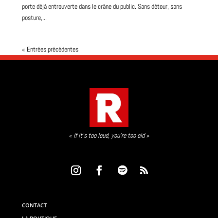
porte déjà entrouverte dans le crâne du public. Sans détour, sans
posture,...
« Entrées précédentes
« If it’s too loud, you’re too old »
CONTACT