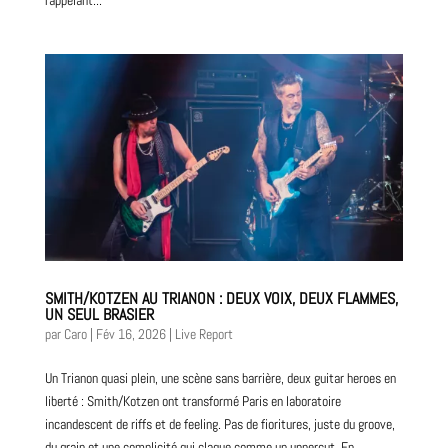
SMITH/KOTZEN AU TRIANON : DEUX VOIX, DEUX FLAMMES,
UN SEUL BRASIER
par
Caro
|
Fév 16, 2026
|
Live Report
Un Trianon quasi plein, une scène sans barrière, deux guitar heroes en
liberté : Smith/Kotzen ont transformé Paris en laboratoire
incandescent de riffs et de feeling. Pas de fioritures, juste du groove,
du grain et une complicité qui claque comme un uppercut. En...