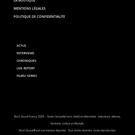
LA BOUTIQUE
MENTIONS LÉGALES
POLITIQUE DE CONFIDENTIALITE
ACTUS
INTERVIEWS
CHRONIQUES
LIVE REPORT
FILMS/ SERIES
Rock
Sound France 2025 – Toute
l’actualité rock
, métal et alternative : interviews,
albums
,
festivals
, culture et lifestyle.
Rock
Sound® est une marque déposée. Tous droits réservés, toute reproduction