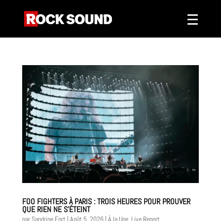
FOO FIGHTERS À PARIS : TROIS HEURES POUR PROUVER
QUE RIEN NE S’ÉTEINT
par
Sandrine Fort
|
Août 5, 2026
|
À la Une
,
Live Report